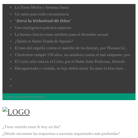
La Tierra Media y Semana Santa
Un santo para toda circunstancia
“𝙎𝙚𝙧𝙖́ 𝙡𝙖 𝙑𝙤𝙡𝙪𝙣𝙩𝙖𝙙 𝙙𝙚 𝘿𝙞𝙤𝙨”
Una inteligencia práctica superior
La buena ciencia como antídoto para el desorden sexual
¿Quién es Santo Tomás de Aquino?
El mes del orgullo contra el martillo de los herejes, por Thomas Gr...
Chesterton cumple 150 años, un antídoto contra el mal rampante, por...
El Cielo sólo está en el Cielo, por el Padre John Perricone, filósofo
Discapacitada y violada, su hijo debía morir. Su amor la hizo huir ...
Topbar widget area empty.
¿Tiene sentido tener fe hoy en día?
¿Dónde encontrar las respuestas a nuestras inquietudes más profundas?