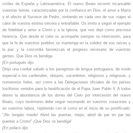
civiles de España y Latinoamérica. El nuevo Beato recorrió incansable
vuestras tierras, caracterizadas por la confianza en Dios, el amor a María
y el afecto al Sucesor de Pedro, sintiendo en cada uno de sus viajes el
calor de vuestra estima sincera y entrañable. Os invito a seguir el ejemplo
de fidelidad y amor a Cristo y a la Iglesia, que nos dejó como preciosa
herencia. Que desde el cielo os acompañe siempre su intercesión, para
que la fe de vuestros pueblos se mantenga en la solidez de sus raíces y
la paz y la concordia favorezcan el progreso necesario de vuestras
gentes. Que Dios os bendiga.
[En portugués dijo
Dirijo una cordial saludo a los peregrinos de lengua portuguesa, de modo
especial a los cardenales, obispos, sacerdotes, religiosos y religiosas, y
numerosos fieles, así como a las Delegaciones oficiales de los países
lusófonos venidos para la beatificación de el Papa Juan Pablo II. A todos
deseo la abundancia de los dones del Cielo por intercesión del nuevo
Beato, cuyo testimonio debe seguir resonando en vuestros corazones y
en vuestros labios, repitiendo con él como en el inicio de su pontificado:
“¡No tengáis miedo! Abrid las puertas, mejor, abrid de par en par las
puertas a Cristo!” ¡Que Dios os bendiga!
[En polaco dijo