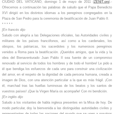
CIUDAD DEL VATICANO, domingo 1 de mayo de 2011 (
ZENIT.org
).-
Ofrecemos a continuación las palabras de saludo que el Papa Benedicto
XVI dirigió en los distintos idiomas a los peregrinos congregados en la
Plaza de San Pedro para la ceremonia de beatificación de Juan Pablo II.
* * * * *
[En francés dijo
Saludo con alegría a las Delegaciones oficiales, las Autoridades civiles y
militares de los países francófonos, así como a los cardenales, los
obispos, los patriarcas, los sacerdotes y los numerosos peregrinos
venidos a Roma para la beatificación. ¡Queridos amigos, que la vida y la
obra del Bienaventurado Juan Pablo II sea fuente de un compromiso
renovado al servicio de todos los hombres y de todo el hombre! Le pido a
él que bendiga los esfuerzos de cada uno para construir una civilización
del amor, en el respeto de la dignidad de cada persona humana, creada a
imagen de Dios, con una atención particular a la que es más frágil. ¡Con
él, marchad tras las huellas luminosas de los beatos y los santos de
vuestros países! ¡Que la Virgen María os acompañe! Con mi bendición.
[En inglés dijo
Saludo a los visitantes de habla inglesa presentes en la Misa de hoy. De
modo particular, doy la bienvenida a las distinguidas autoridades civiles y
representantes de todas las naciones del mundo que se unen a nosotros