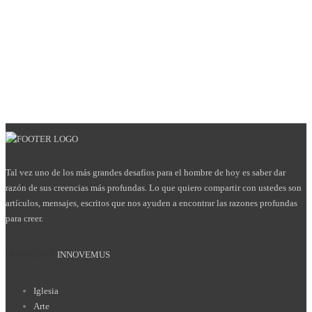
Tal vez uno de los más grandes desafíos para el hombre de hoy es saber dar
razón de sus creencias más profundas. Lo que quiero compartir con ustedes son
artículos, mensajes, escritos que nos ayuden a encontrar las razones profundas
para creer.
HOSTED BY
INNOVEMUS
Iglesia
Arte