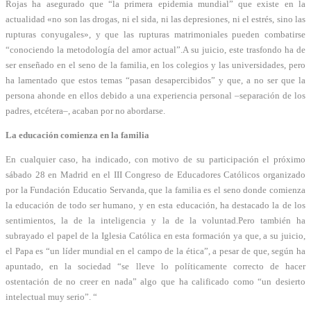
Rojas ha asegurado que “la primera epidemia mundial” que existe en la
actualidad «no son las drogas, ni el sida, ni las depresiones, ni el estrés, sino las
rupturas conyugales», y que las rupturas matrimoniales pueden combatirse
“conociendo la metodología del amor actual”.A su juicio, este trasfondo ha de
ser enseñado en el seno de la familia, en los colegios y las universidades, pero
ha lamentado que estos temas “pasan desapercibidos” y que, a no ser que la
persona ahonde en ellos debido a una experiencia personal –separación de los
padres, etcétera–, acaban por no abordarse.
La educación comienza en la familia
En cualquier caso, ha indicado, con motivo de su participación el próximo
sábado 28 en Madrid en el III Congreso de Educadores Católicos organizado
por la Fundación Educatio Servanda, que la familia es el seno donde comienza
la educación de todo ser humano, y en esta educación, ha destacado la de los
sentimientos, la de la inteligencia y la de la voluntad.Pero también ha
subrayado el papel de la Iglesia Católica en esta formación ya que, a su juicio,
el Papa es “un líder mundial en el campo de la ética”, a pesar de que, según ha
apuntado, en la sociedad “se lleve lo políticamente correcto de hacer
ostentación de no creer en nada” algo que ha calificado como “un desierto
intelectual muy serio”. “