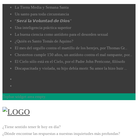
La Tierra Media y Semana Santa
Un santo para toda circunstancia
“𝙎𝙚𝙧𝙖́ 𝙡𝙖 𝙑𝙤𝙡𝙪𝙣𝙩𝙖𝙙 𝙙𝙚 𝘿𝙞𝙤𝙨”
Una inteligencia práctica superior
La buena ciencia como antídoto para el desorden sexual
¿Quién es Santo Tomás de Aquino?
El mes del orgullo contra el martillo de los herejes, por Thomas Gr...
Chesterton cumple 150 años, un antídoto contra el mal rampante, por...
El Cielo sólo está en el Cielo, por el Padre John Perricone, filósofo
Discapacitada y violada, su hijo debía morir. Su amor la hizo huir ...
Topbar widget area empty.
¿Tiene sentido tener fe hoy en día?
¿Dónde encontrar las respuestas a nuestras inquietudes más profundas?