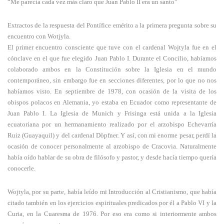
“Me parecía cada vez más claro que Juan Pablo II era un santo”
Extractos de la respuesta del Pontífice emérito a la primera pregunta sobre su
encuentro con Wotjyla.
El primer encuentro consciente que tuve con el cardenal Wojtyla fue en el
cónclave en el que fue elegido Juan Pablo I. Durante el Concilio, habíamos
colaborado ambos en la Constitución sobre la Iglesia en el mundo
contemporáneo, sin embargo fue en secciones diferentes, por lo que no nos
habíamos visto. En septiembre de 1978, con ocasión de la visita de los
obispos polacos en Alemania, yo estaba en Ecuador como representante de
Juan Pablo I. La Iglesia de Munich y Frisinga está unida a la Iglesia
ecuatoriana por un hermanamiento realizado por el arzobispo Echevarría
Ruiz (Guayaquil) y del cardenal Döpfner. Y así, con mi enorme pesar, perdí la
ocasión de conocer personalmente al arzobispo de Cracovia. Naturalmente
había oído hablar de su obra de filósofo y pastor, y desde hacía tiempo quería
conocerle.
Wojtyla, por su parte, había leído mi Introducción al Cristianismo, que había
citado también en los ejercicios espirituales predicados por él a Pablo VI y la
Curia, en la Cuaresma de 1976. Por eso era como si interiormente ambos