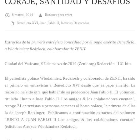
CORAJE, SANTIDAD Y DESAFÍ­OS
8 marzo, 2014
Razones para creer
Benedicto XVI
,
Juan Pablo II
,
Noticias Destacadas
Extractos de la primera entrevista concedida por el papa emérito Benedicto,
a Wlodzimierz Redzioch, colaborador de ZENIT
Ciudad del Vaticano, 07 de marzo de 2014 (Zenit.org) Redacción | 161 hits
El periodista polaco Wlodzimierz Redzioch y colaborador de ZENIT, ha sido
el primero en entrevistar a Benedicto XVI desde que es papa emérito. La
razón no ha sido otra que hablar de su predecesor Juan Pablo II. El volumen,
titulado “Junto a Juan Pablo II. Los amigos & los colaboradores cuentan”,
recoge 21 entrevistas a personas cercanas al beato polaco, la primera de ellas
la de Joseph Ratzinger. Publicamos a continuación extractos del volumen
“JUNTO A JUAN PABLO II Los amigos & los colaboradores cuentan”
(ediciones Ares) de Wlodzimierz Redzioch.