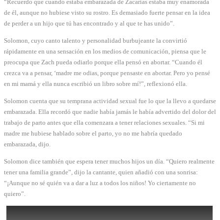
“Recuerdo que cuando estaba embarazada de Zacarías estaba muy enamorada
de él, aunque no hubiese visto su rostro. Es demasiado fuerte pensar en la idea
de perder a un hijo que tú has encontrado y al que te has unido”.
Solomon, cuyo canto talento y personalidad burbujeante la convirtió
rápidamente en una sensación en los medios de comunicación, piensa que le
preocupa que Zach pueda odiarlo porque ella pensó en abortar. “Cuando él
crezca va a pensar, ‘madre me odias, porque pensaste en abortar. Pero yo pensé
en mi mamá y ella nunca escribió un libro sobre mí!”, reflexionó ella.
Solomon cuenta que su temprana actividad sexual fue lo que la llevo a quedarse
embarazada. Ella recordó que nadie había jamás le había advertido del dolor del
trabajo de parto antes que ella comenzara a tener relaciones sexuales. “Si mi
madre me hubiese hablado sobre el parto, yo no me habría quedado
embarazada, dijo.
Solomon dice también que espera tener muchos hijos un día. “Quiero realmente
tener una familia grande”, dijo la cantante, quien añadió con una sonrisa:
“¡Aunque no sé quién va a dar a luz a todos los niños! Yo ciertamente no
quiero”.