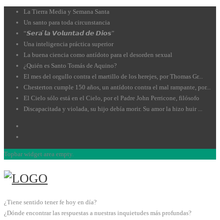
La Tierra Media y Semana Santa
Un santo para toda circunstancia
“𝙎𝙚𝙧𝙖́ 𝙡𝙖 𝙑𝙤𝙡𝙪𝙣𝙩𝙖𝙙 𝙙𝙚 𝘿𝙞𝙤𝙨”
Una inteligencia práctica superior
La buena ciencia como antídoto para el desorden sexual
¿Quién es Santo Tomás de Aquino?
El mes del orgullo contra el martillo de los herejes, por Thomas Gr...
Chesterton cumple 150 años, un antídoto contra el mal rampante, por...
El Cielo sólo está en el Cielo, por el Padre John Perricone, filósofo
Discapacitada y violada, su hijo debía morir. Su amor la hizo huir ...
Topbar widget area empty.
¿Tiene sentido tener fe hoy en día?
¿Dónde encontrar las respuestas a nuestras inquietudes más profundas?