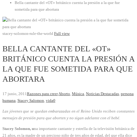
Bella cantante del «OT» británico cuenta la presión a la que fue
sometida para que abortara
stacey-solomon-rule-the-world
Full view
BELLA CANTANTE DEL «OT»
BRITÁNICO CUENTA LA PRESIÓN A
LA QUE FUE SOMETIDA PARA QUE
ABORTARA
17 junio, 2011
Razones para creer
Aborto
,
Música
,
Noticias Destacadas
,
persona
humana
,
Stacey Salomon
,
vida
0
Las jóvenes que se quedan embarazadas en el Reino Unido reciben constantes
mensajes de presión para que aborten y no sigan adelante con el bebé.
Stacey Solomon, u
na importante cantante y estrella de la televisión británica de
21 años, es la madre de un precioso niño de tres años de edad, del que ella dice