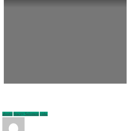
aborto
Stacey Salomon
vida.