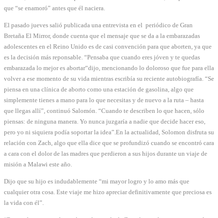
que “se enamoró” antes que él naciera.
El pasado jueves salió publicada una entrevista en el periódico de Gran
Bretaña El Mirror, donde cuenta que el mensaje que se da a la embarazadas
adolescentes en el Reino Unido es de casi convención para que aborten, ya que
es la decisión más reponsable. “Pensaba que cuando eres jóven y te quedas
embarazada lo mejor es abortar“dijo, mencionando lo doloroso que fue para ella
volver a ese momento de su vida mientras escribía su reciente autobiografía. “Se
piensa en una clínica de aborto como una estación de gasolina, algo que
simplemente tienes a mano para lo que necesitas y de nuevo a la ruta – hasta
que llegas allí”, continuó Salomón. “Cuando te describen lo que hacen, sólo
piensas: de ninguna manera. Yo nunca juzgaría a nadie que decide hacer eso,
pero yo ni siquiera podía soportar la idea”.
En la actualidad, Solomon disfruta su
relación con Zach, algo que ella dice que se profundizó cuando se encontró cara
a cara con el dolor de las madres que perdieron a sus hijos durante un viaje de
misión a Malawi este año.
Dijo que su hijo es indudablemente “mi mayor logro y lo amo más que
cualquier otra cosa. Este viaje me hizo apreciar definitivamente que preciosa es
la vida con él”.