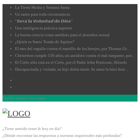
La Tierra Media y Semana Santa
Un santo para toda circunstancia
“𝙎𝙚𝙧𝙖́ 𝙡𝙖 𝙑𝙤𝙡𝙪𝙣𝙩𝙖𝙙 𝙙𝙚 𝘿𝙞𝙤𝙨”
Una inteligencia práctica superior
La buena ciencia como antídoto para el desorden sexual
¿Quién es Santo Tomás de Aquino?
El mes del orgullo contra el martillo de los herejes, por Thomas Gr...
Chesterton cumple 150 años, un antídoto contra el mal rampante, por...
El Cielo sólo está en el Cielo, por el Padre John Perricone, filósofo
Discapacitada y violada, su hijo debía morir. Su amor la hizo huir ...
Topbar widget area empty.
¿Tiene sentido tener fe hoy en día?
¿Dónde encontrar las respuestas a nuestras inquietudes más profundas?