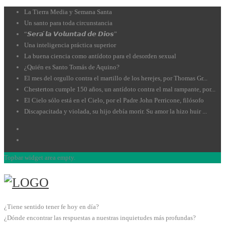
La Tierra Media y Semana Santa
Un santo para toda circunstancia
“𝙎𝙚𝙧𝙖́ 𝙡𝙖 𝙑𝙤𝙡𝙪𝙣𝙩𝙖𝙙 𝙙𝙚 𝘿𝙞𝙤𝙨”
Una inteligencia práctica superior
La buena ciencia como antídoto para el desorden sexual
¿Quién es Santo Tomás de Aquino?
El mes del orgullo contra el martillo de los herejes, por Thomas Gr...
Chesterton cumple 150 años, un antídoto contra el mal rampante, por...
El Cielo sólo está en el Cielo, por el Padre John Perricone, filósofo
Discapacitada y violada, su hijo debía morir. Su amor la hizo huir ...
Topbar widget area empty.
¿Tiene sentido tener fe hoy en día?
¿Dónde encontrar las respuestas a nuestras inquietudes más profundas?