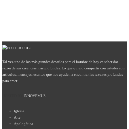
Tal vez uno de los más grandes desafíos para el hombre de hoy es saber dar
razón de sus creencias más profundas. Lo que quiero compartir con ustedes son
artículos, mensajes, escritos que nos ayuden a encontrar las razones profundas
para creer.
HOSTED BY
INNOVEMUS
Iglesia
Arte
Apologética