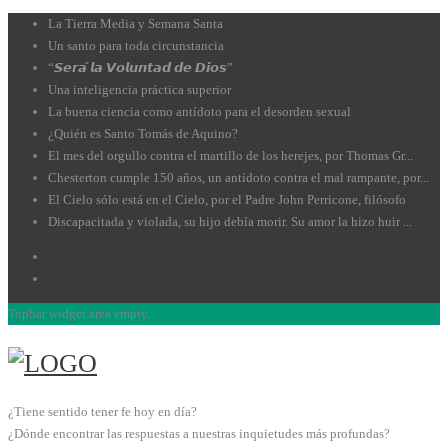
La Tierra Media y Semana Santa
Un santo para toda circunstancia
“𝙎𝙚𝙧𝙖́ 𝙡𝙖 𝙑𝙤𝙡𝙪𝙣𝙩𝙖𝙙 𝙙𝙚 𝘿𝙞𝙤𝙨”
Una inteligencia práctica superior
La buena ciencia como antídoto para el desorden sexual
¿Quién es Santo Tomás de Aquino?
El mes del orgullo contra el martillo de los herejes, por Thomas Gr...
Chesterton cumple 150 años, un antídoto contra el mal rampante, por...
El Cielo sólo está en el Cielo, por el Padre John Perricone, filósofo
Discapacitada y violada, su hijo debía morir. Su amor la hizo huir ...
Topbar widget area empty.
¿Tiene sentido tener fe hoy en día?
¿Dónde encontrar las respuestas a nuestras inquietudes más profundas?