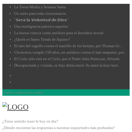
La Tierra Media y Semana Santa
Un santo para toda circunstancia
“𝙎𝙚𝙧𝙖́ 𝙡𝙖 𝙑𝙤𝙡𝙪𝙣𝙩𝙖𝙙 𝙙𝙚 𝘿𝙞𝙤𝙨”
Una inteligencia práctica superior
La buena ciencia como antídoto para el desorden sexual
¿Quién es Santo Tomás de Aquino?
El mes del orgullo contra el martillo de los herejes, por Thomas Gr...
Chesterton cumple 150 años, un antídoto contra el mal rampante, por...
El Cielo sólo está en el Cielo, por el Padre John Perricone, filósofo
Discapacitada y violada, su hijo debía morir. Su amor la hizo huir ...
Topbar widget area empty.
¿Tiene sentido tener fe hoy en día?
¿Dónde encontrar las respuestas a nuestras inquietudes más profundas?