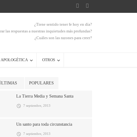
¿Tiene sentido tener fe hoy en día?
ar las respuestas a nuestras inquietudes más profundas?
¿Cuáles son las razones para creer?
APOLOGÉTICA
OTROS
ÚLTIMAS
POPULARES
La Tierra Media y Semana Santa
7 septiembre, 2013
Un santo para toda circunstancia
7 septiembre, 2013