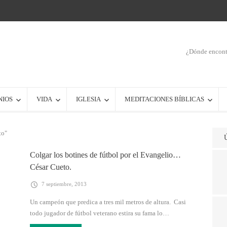
¿Dónde encontr
NIOS
VIDA
IGLESIA
MEDITACIONES BÍBLICAS
to"
Colgar los botines de fútbol por el Evangelio…
César Cueto.
7 septiembre, 2013
Un campeón que predica a tres mil metros de altura. Casi
todo jugador de fútbol veterano estira su fama lo…