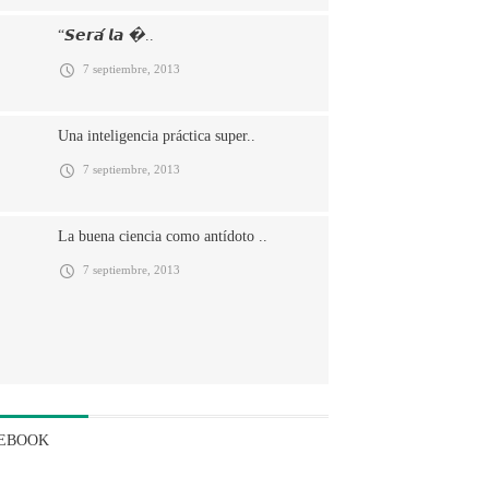
“𝙎𝙚𝙧𝙖́ 𝙡𝙖 �..
7 septiembre, 2013
Una inteligencia práctica super..
7 septiembre, 2013
La buena ciencia como antídoto ..
7 septiembre, 2013
EBOOK