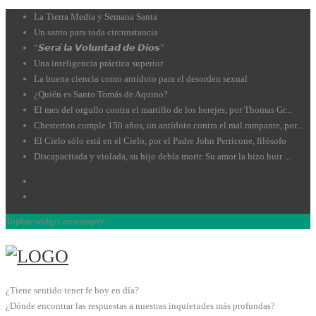
La Tierra Media y Semana Santa
Un santo para toda circunstancia
“𝙎𝙚𝙧𝙖́ 𝙡𝙖 𝙑𝙤𝙡𝙪𝙣𝙩𝙖𝙙 𝙙𝙚 𝘿𝙞𝙤𝙨”
Una inteligencia práctica superior
La buena ciencia como antídoto para el desorden sexual
¿Quién es Santo Tomás de Aquino?
El mes del orgullo contra el martillo de los herejes, por Thomas Gr...
Chesterton cumple 150 años, un antídoto contra el mal rampante, por...
El Cielo sólo está en el Cielo, por el Padre John Perricone, filósofo
Discapacitada y violada, su hijo debía morir. Su amor la hizo huir ...
Topbar widget area empty.
¿Tiene sentido tener fe hoy en día?
¿Dónde encontrar las respuestas a nuestras inquietudes más profundas?