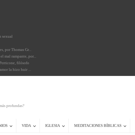
n sexual
es, por Thomas Gr...
el mal rampante, por...
Perricone, filósofo
mor la hizo huir ...
 más profundas?
NIOS
VIDA
IGLESIA
MEDITACIONES BÍBLICAS