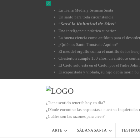
La Tierra Media y Semana Santa
Un santo para toda circunstancia
“𝙎𝙚𝙧𝙖́ 𝙡𝙖 𝙑𝙤𝙡𝙪𝙣𝙩𝙖𝙙 𝙙𝙚 𝘿𝙞𝙤𝙨”
Una inteligencia práctica superior
La buena ciencia como antídoto para el desorde
¿Quién es Santo Tomás de Aquino?
El mes del orgullo contra el martillo de los herej
Chesterton cumple 150 años, un antídoto contra 
El Cielo sólo está en el Cielo, por el Padre John 
Discapacitada y violada, su hijo debía morir. Su a
¿Tiene sentido tener fe hoy en día?
¿Dónde encontrar las respuestas a nuestras inquietudes
¿Cuáles son las razones para creer?
ARTE
SÁBANA SANTA
TESTIMO