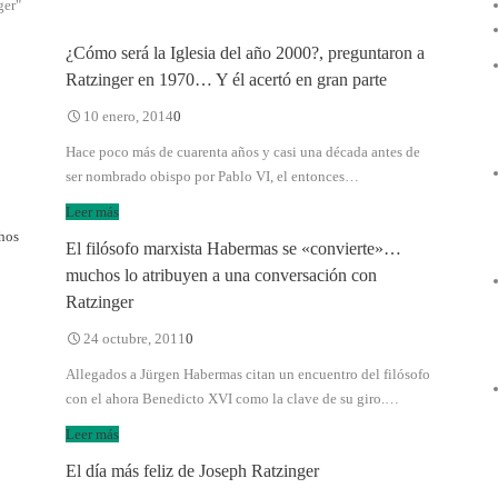
ger"
¿Cómo será la Iglesia del año 2000?, preguntaron a
Ratzinger en 1970… Y él acertó en gran parte
10 enero, 2014
0
Hace poco más de cuarenta años y casi una década antes de
ser nombrado obispo por Pablo VI, el entonces…
Leer más
El filósofo marxista Habermas se «convierte»…
muchos lo atribuyen a una conversación con
Ratzinger
24 octubre, 2011
0
Allegados a Jürgen Habermas citan un encuentro del filósofo
con el ahora Benedicto XVI como la clave de su giro.…
Leer más
El día más feliz de Joseph Ratzinger