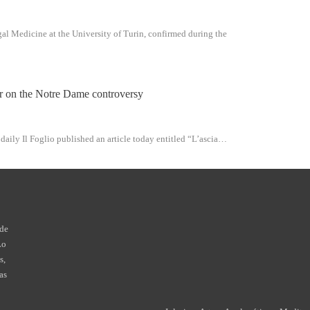
al Medicine at the University of Turin, confirmed during the
r on the Notre Dame controversy
 daily Il Foglio published an article today entitled “L’ascia…
 de
Lo
s,
as