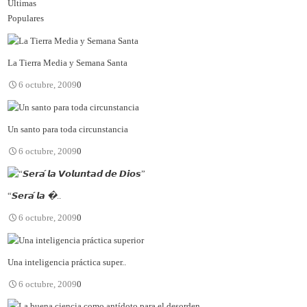
Últimas
Populares
La Tierra Media y Semana Santa
6 octubre, 2009
0
Un santo para toda circunstancia
6 octubre, 2009
0
“𝙎𝙚𝙧𝙖́ 𝙡𝙖 �..
6 octubre, 2009
0
Una inteligencia práctica super..
6 octubre, 2009
0