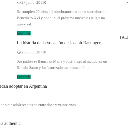
27 junio, 2011
0
Se cumplen 60 años del nombramiento como sacerdote de
Benedicto XVI y por ello, el próximo miércoles la Iglesia
universal…
Leer más
FAC
La historia de la vocación de Joseph Ratzinger
23 junio, 2011
0
Sus padres se llamaban María y José, llegó al mundo en un
Sábado Santo y fue bautizado ese mismo día…
Leer más
edan adoptar en Argentina
e siete adolescentes de entre doce y veinte años,…
is authentic