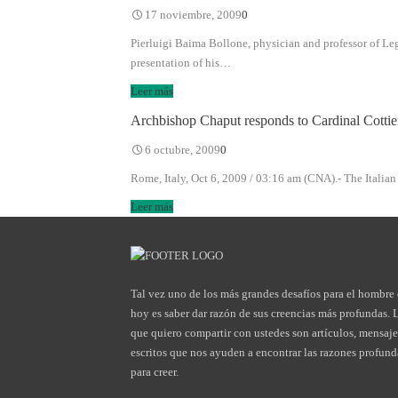
17 noviembre, 2009
0
Pierluigi Baima Bollone, physician and professor of Leg
presentation of his…
Leer más
Archbishop Chaput responds to Cardinal Cottie
6 octubre, 2009
0
Rome, Italy, Oct 6, 2009 / 03:16 am (CNA).- The Italian
Leer más
Tal vez uno de los más grandes desafíos para el hombre
hoy es saber dar razón de sus creencias más profundas. 
que quiero compartir con ustedes son artículos, mensaje
escritos que nos ayuden a encontrar las razones profund
para creer.