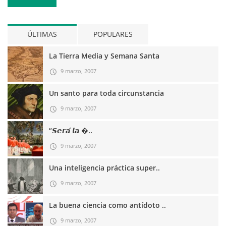
ÚLTIMAS
POPULARES
La Tierra Media y Semana Santa
9 marzo, 2007
Un santo para toda circunstancia
9 marzo, 2007
“𝙎𝙚𝙧𝙖́ 𝙡𝙖 �..
9 marzo, 2007
Una inteligencia práctica super..
9 marzo, 2007
La buena ciencia como antídoto ..
9 marzo, 2007