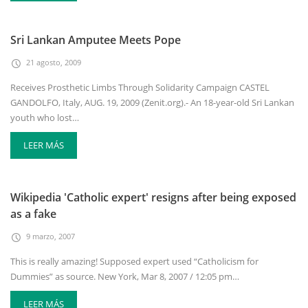
Sri Lankan Amputee Meets Pope
21 agosto, 2009
Receives Prosthetic Limbs Through Solidarity Campaign CASTEL
GANDOLFO, Italy, AUG. 19, 2009 (Zenit.org).- An 18-year-old Sri Lankan
youth who lost…
LEER MÁS
Wikipedia 'Catholic expert' resigns after being exposed
as a fake
9 marzo, 2007
This is really amazing! Supposed expert used “Catholicism for
Dummies” as source. New York, Mar 8, 2007 / 12:05 pm…
LEER MÁS