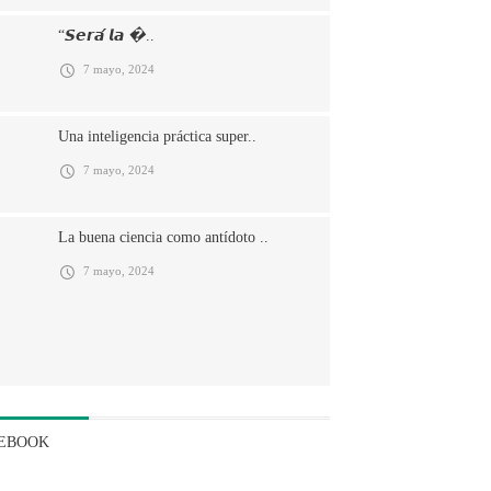
“𝙎𝙚𝙧𝙖́ 𝙡𝙖 �..
7 mayo, 2024
Una inteligencia práctica super..
7 mayo, 2024
La buena ciencia como antídoto ..
7 mayo, 2024
EBOOK