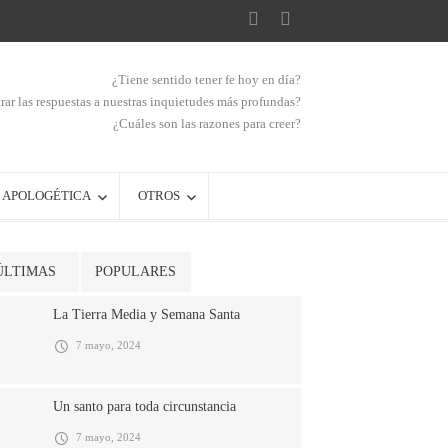
¿Tiene sentido tener fe hoy en día?
ar las respuestas a nuestras inquietudes más profundas?
¿Cuáles son las razones para creer?
APOLOGÉTICA
OTROS
ÚLTIMAS
POPULARES
La Tierra Media y Semana Santa
7 mayo, 2024
Un santo para toda circunstancia
7 mayo, 2024