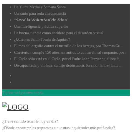
La Tierra Media y Semana Santa
Un santo para toda circunstancia
“𝙎𝙚𝙧𝙖́ 𝙡𝙖 𝙑𝙤𝙡𝙪𝙣𝙩𝙖𝙙 𝙙𝙚 𝘿𝙞𝙤𝙨”
Una inteligencia práctica superior
La buena ciencia como antídoto para el desorden sexual
¿Quién es Santo Tomás de Aquino?
El mes del orgullo contra el martillo de los herejes, por Thomas Gr...
Chesterton cumple 150 años, un antídoto contra el mal rampante, por...
El Cielo sólo está en el Cielo, por el Padre John Perricone, filósofo
Discapacitada y violada, su hijo debía morir. Su amor la hizo huir ...
Topbar widget area empty.
¿Tiene sentido tener fe hoy en día?
¿Dónde encontrar las respuestas a nuestras inquietudes más profundas?