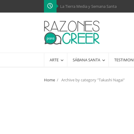
La Tierra Media y Semana Santa
ARTE
SÁBANA SANTA
TESTIMON
Home
/
Archive by category "Takashi Nagai"