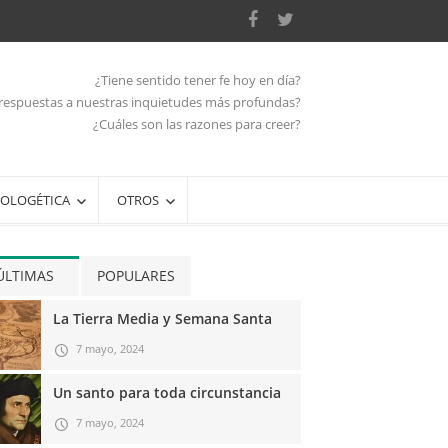
¿Tiene sentido tener fe hoy en día?
respuestas a nuestras inquietudes más profundas?
¿Cuáles son las razones para creer?
OLOGÉTICA
OTROS
ÚLTIMAS
POPULARES
La Tierra Media y Semana Santa
7 mayo, 2024
Un santo para toda circunstancia
7 mayo, 2024