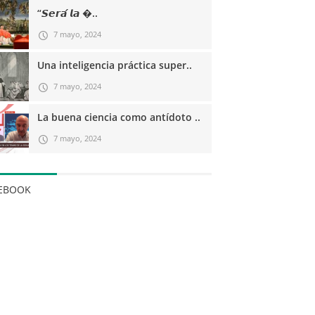
“𝙎𝙚𝙧𝙖́ 𝙡𝙖 �..
7 mayo, 2024
Una inteligencia práctica super..
7 mayo, 2024
La buena ciencia como antídoto ..
7 mayo, 2024
EBOOK