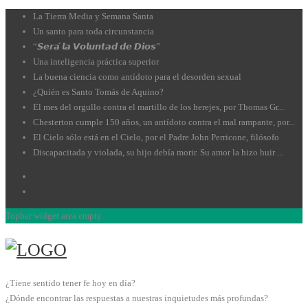
La Tierra Media y Semana Santa
Un santo para toda circunstancia
“𝙎𝙚𝙧𝙖́ 𝙡𝙖 𝙑𝙤𝙡𝙪𝙣𝙩𝙖𝙙 𝙙𝙚 𝘿𝙞𝙤𝙨”
Una inteligencia práctica superior
La buena ciencia como antídoto para el desorden sexual
¿Quién es Santo Tomás de Aquino?
El mes del orgullo contra el martillo de los herejes, por Thomas Gr...
Chesterton cumple 150 años, un antídoto contra el mal rampante, por...
El Cielo sólo está en el Cielo, por el Padre John Perricone, filósofo
Discapacitada y violada, su hijo debía morir. Su amor la hizo huir ...
Topbar widget area empty.
¿Tiene sentido tener fe hoy en día?
¿Dónde encontrar las respuestas a nuestras inquietudes más profundas?