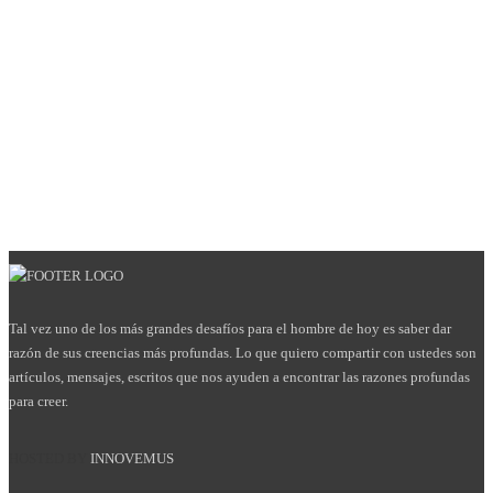
Tal vez uno de los más grandes desafíos para el hombre de hoy es saber dar
razón de sus creencias más profundas. Lo que quiero compartir con ustedes son
artículos, mensajes, escritos que nos ayuden a encontrar las razones profundas
para creer.
HOSTED BY
INNOVEMUS