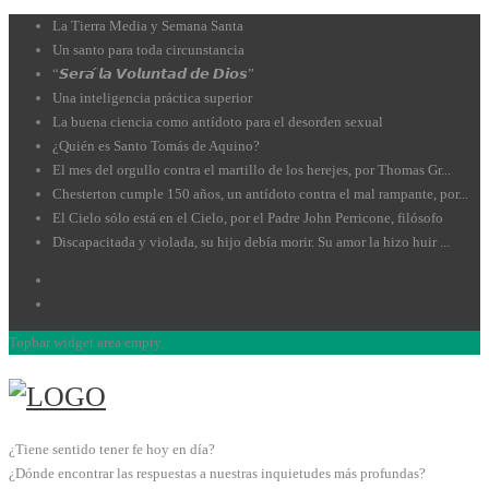
La Tierra Media y Semana Santa
Un santo para toda circunstancia
“𝙎𝙚𝙧𝙖́ 𝙡𝙖 𝙑𝙤𝙡𝙪𝙣𝙩𝙖𝙙 𝙙𝙚 𝘿𝙞𝙤𝙨”
Una inteligencia práctica superior
La buena ciencia como antídoto para el desorden sexual
¿Quién es Santo Tomás de Aquino?
El mes del orgullo contra el martillo de los herejes, por Thomas Gr...
Chesterton cumple 150 años, un antídoto contra el mal rampante, por...
El Cielo sólo está en el Cielo, por el Padre John Perricone, filósofo
Discapacitada y violada, su hijo debía morir. Su amor la hizo huir ...
Topbar widget area empty.
¿Tiene sentido tener fe hoy en día?
¿Dónde encontrar las respuestas a nuestras inquietudes más profundas?