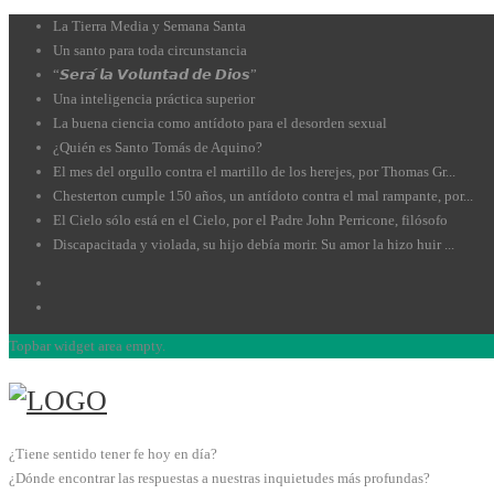
La Tierra Media y Semana Santa
Un santo para toda circunstancia
“𝙎𝙚𝙧𝙖́ 𝙡𝙖 𝙑𝙤𝙡𝙪𝙣𝙩𝙖𝙙 𝙙𝙚 𝘿𝙞𝙤𝙨”
Una inteligencia práctica superior
La buena ciencia como antídoto para el desorden sexual
¿Quién es Santo Tomás de Aquino?
El mes del orgullo contra el martillo de los herejes, por Thomas Gr...
Chesterton cumple 150 años, un antídoto contra el mal rampante, por...
El Cielo sólo está en el Cielo, por el Padre John Perricone, filósofo
Discapacitada y violada, su hijo debía morir. Su amor la hizo huir ...
Topbar widget area empty.
¿Tiene sentido tener fe hoy en día?
¿Dónde encontrar las respuestas a nuestras inquietudes más profundas?