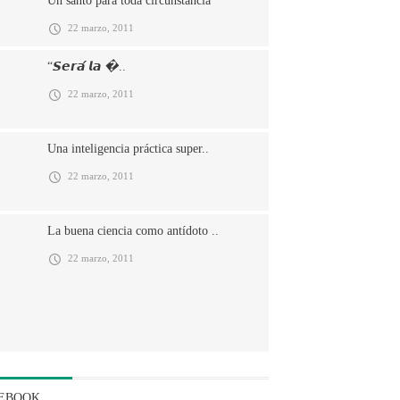
Un santo para toda circunstancia
22 marzo, 2011
“𝙎𝙚𝙧𝙖́ 𝙡𝙖 �..
22 marzo, 2011
Una inteligencia práctica super..
22 marzo, 2011
La buena ciencia como antídoto ..
22 marzo, 2011
EBOOK