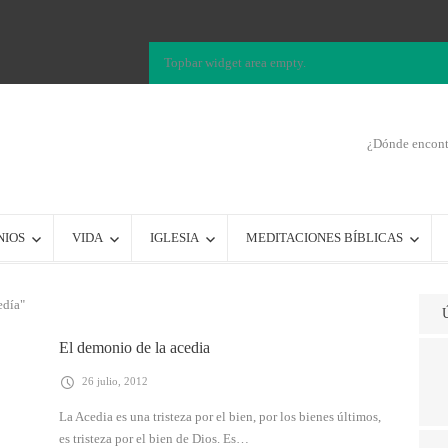
Topbar widget area empty.
¿Dónde encontr
NIOS
VIDA
IGLESIA
MEDITACIONES BÍBLICAS
edía"
El demonio de la acedia
26 julio, 2012
La Acedia es una tristeza por el bien, por los bienes últimos,
es tristeza por el bien de Dios. Es…