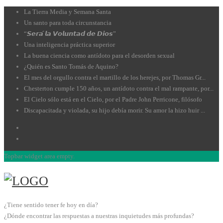
La Tierra Media y Semana Santa
Un santo para toda circunstancia
“𝙎𝙚𝙧𝙖́ 𝙡𝙖 𝙑𝙤𝙡𝙪𝙣𝙩𝙖𝙙 𝙙𝙚 𝘿𝙞𝙤𝙨”
Una inteligencia práctica superior
La buena ciencia como antídoto para el desorden sexual
¿Quién es Santo Tomás de Aquino?
El mes del orgullo contra el martillo de los herejes, por Thomas Gr...
Chesterton cumple 150 años, un antídoto contra el mal rampante, por...
El Cielo sólo está en el Cielo, por el Padre John Perricone, filósofo
Discapacitada y violada, su hijo debía morir. Su amor la hizo huir ...
Topbar widget area empty.
¿Tiene sentido tener fe hoy en día?
¿Dónde encontrar las respuestas a nuestras inquietudes más profundas?