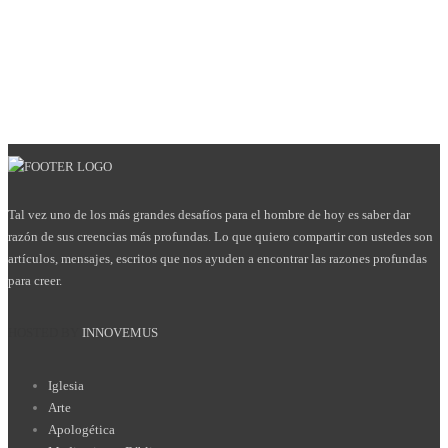
Tal vez uno de los más grandes desafíos para el hombre de hoy es saber dar
razón de sus creencias más profundas. Lo que quiero compartir con ustedes son
artículos, mensajes, escritos que nos ayuden a encontrar las razones profundas
para creer.
HOSTED BY
INNOVEMUS
Iglesia
Arte
Apologética