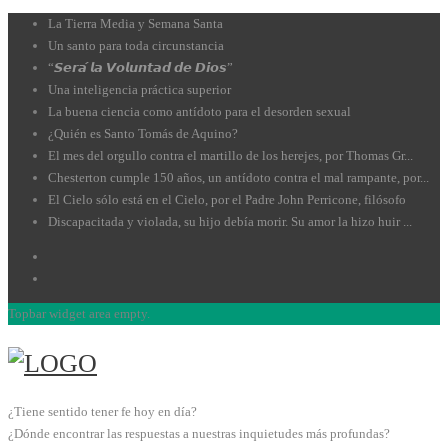
La Tierra Media y Semana Santa
Un santo para toda circunstancia
“𝙎𝙚𝙧𝙖́ 𝙡𝙖 𝙑𝙤𝙡𝙪𝙣𝙩𝙖𝙙 𝙙𝙚 𝘿𝙞𝙤𝙨”
Una inteligencia práctica superior
La buena ciencia como antídoto para el desorden sexual
¿Quién es Santo Tomás de Aquino?
El mes del orgullo contra el martillo de los herejes, por Thomas Gr...
Chesterton cumple 150 años, un antídoto contra el mal rampante, por...
El Cielo sólo está en el Cielo, por el Padre John Perricone, filósofo
Discapacitada y violada, su hijo debía morir. Su amor la hizo huir ...
Topbar widget area empty.
¿Tiene sentido tener fe hoy en día?
¿Dónde encontrar las respuestas a nuestras inquietudes más profundas?