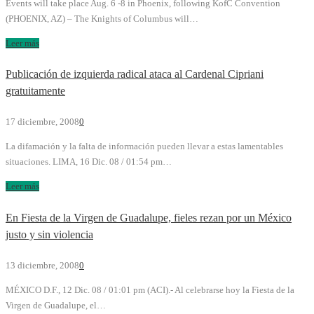
Events will take place Aug. 6 -8 in Phoenix, following KofC Convention
(PHOENIX, AZ) – The Knights of Columbus will…
Leer más
Publicación de izquierda radical ataca al Cardenal Cipriani
gratuitamente
17 diciembre, 2008
0
La difamación y la falta de información pueden llevar a estas lamentables
situaciones. LIMA, 16 Dic. 08 / 01:54 pm…
Leer más
En Fiesta de la Virgen de Guadalupe, fieles rezan por un México
justo y sin violencia
13 diciembre, 2008
0
MÉXICO D.F., 12 Dic. 08 / 01:01 pm (ACI).- Al celebrarse hoy la Fiesta de la
Virgen de Guadalupe, el…