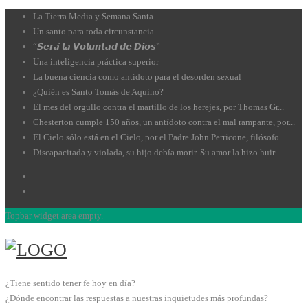
La Tierra Media y Semana Santa
Un santo para toda circunstancia
“𝙎𝙚𝙧𝙖́ 𝙡𝙖 𝙑𝙤𝙡𝙪𝙣𝙩𝙖𝙙 𝙙𝙚 𝘿𝙞𝙤𝙨”
Una inteligencia práctica superior
La buena ciencia como antídoto para el desorden sexual
¿Quién es Santo Tomás de Aquino?
El mes del orgullo contra el martillo de los herejes, por Thomas Gr...
Chesterton cumple 150 años, un antídoto contra el mal rampante, por...
El Cielo sólo está en el Cielo, por el Padre John Perricone, filósofo
Discapacitada y violada, su hijo debía morir. Su amor la hizo huir ...
Topbar widget area empty.
¿Tiene sentido tener fe hoy en día?
¿Dónde encontrar las respuestas a nuestras inquietudes más profundas?