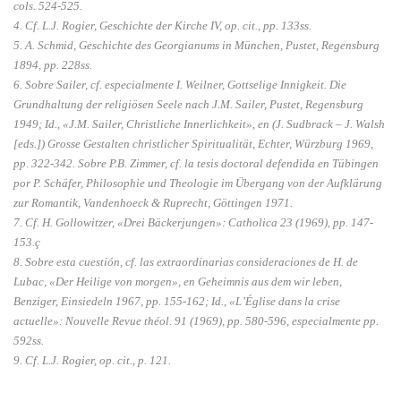
cols. 524-525.
4. Cf. L.J. Rogier, Geschichte der Kirche IV, op. cit., pp. 133ss.
5. A. Schmid, Geschichte des Georgianums in München, Pustet, Regensburg
1894, pp. 228ss.
6. Sobre Sailer, cf. especialmente I. Weilner, Gottselige Innigkeit. Die
Grundhaltung der religiösen Seele nach J.M. Sailer, Pustet, Regensburg
1949; Id., «J.M. Sailer, Christliche Innerlichkeit», en (J. Sudbrack – J. Walsh
[eds.]) Grosse Gestalten christlicher Spiritualität, Echter, Würzburg 1969,
pp. 322-342. Sobre P.B. Zimmer, cf. la tesis doctoral defendida en Tübingen
por P. Schäfer, Philosophie und Theologie im Übergang von der Aufklärung
zur Romantik, Vandenhoeck & Ruprecht, Göttingen 1971.
7. Cf. H. Gollowitzer, «Drei Bäckerjungen»: Catholica 23 (1969), pp. 147-
153.ç
8. Sobre esta cuestión, cf. las extraordinarias consideraciones de H. de
Lubac, «Der Heilige von morgen», en Geheimnis aus dem wir leben,
Benziger, Einsiedeln 1967, pp. 155-162; Id., «L’Église dans la crise
actuelle»: Nouvelle Revue théol. 91 (1969), pp. 580-596, especialmente pp.
592ss.
9. Cf. L.J. Rogier, op. cit., p. 121.