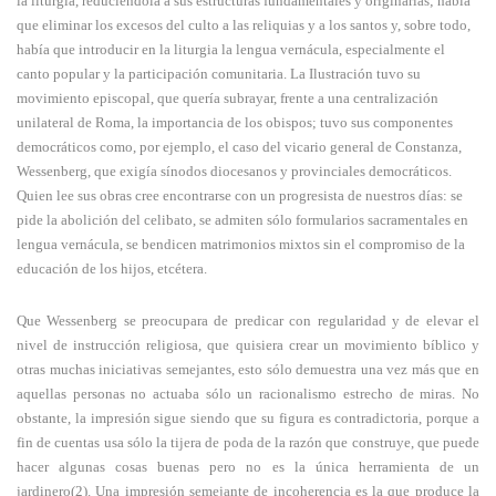
la liturgia, reduciéndola a sus estructuras fundamentales y originarias; había
que eliminar los excesos del culto a las reliquias y a los santos y, sobre todo,
había que introducir en la liturgia la lengua vernácula, especialmente el
canto popular y la participación comunitaria. La Ilustración tuvo su
movimiento episcopal, que quería subrayar, frente a una centralización
unilateral de Roma, la importancia de los obispos; tuvo sus componentes
democráticos como, por ejemplo, el caso del vicario general de Constanza,
Wessenberg, que exigía sínodos diocesanos y provinciales democráticos.
Quien lee sus obras cree encontrarse con un progresista de nuestros días: se
pide la abolición del celibato, se admiten sólo formularios sacramentales en
lengua vernácula, se bendicen matrimonios mixtos sin el compromiso de la
educación de los hijos, etcétera.
Que Wessenberg se preocupara de predicar con regularidad y de elevar el
nivel de instrucción religiosa, que quisiera crear un movimiento bíblico y
otras muchas iniciativas semejantes, esto sólo demuestra una vez más que en
aquellas personas no actuaba sólo un racionalismo estrecho de miras. No
obstante, la impresión sigue siendo que su figura es contradictoria, porque a
fin de cuentas usa sólo la tijera de poda de la razón que construye, que puede
hacer algunas cosas buenas pero no es la única herramienta de un
jardinero(2). Una impresión semejante de incoherencia es la que produce la