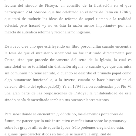
lectura del sínodo de Pistoya, un concilio de la Ilustración en el que
participaron 234 obispos, que fue celebrado en el norte de Italia en 1786 y
que trató de traducir las ideas de reforma de aquel tiempo a la realidad
eclesial, pero fracasó –y no es ésta la razón menos importante– por una
mezcla de auténtica reforma y racionalismo ingenuo.
De nuevo cree uno que está leyendo un libro posconciliar cuando encuentra
la tesis de que el ministerio sacerdotal no fue instituido directamente por
Cristo, sino que procede únicamente del seno de la Iglesia, la cual es
sacerdotal en su totalidad sin distinción alguna; o cuando oye que una misa
sin comunión no tiene sentido, o cuando se describe el primado papal como
algo puramente funcional o, a la inversa, cuando se hace hincapié en el
derecho divino del episcopado(3). Ya en 1794 fueron condenadas por Pío VI
una gran parte de las proposiciones de Pistoya; la unilateralidad de este
sínodo había desacreditado también sus buenos planteamientos.
Para saber dónde se encuentran, y dónde no, los elementos portadores de
futuro, me parece que lo más instructivo es reflexionar sobre las personas y
sobre los grupos afines de aquella época. Sólo podemos elegir, claro está,
algunos tipos característicos en los que se muestre la amplitud de