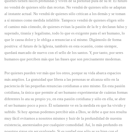
quienes tienen raíces profundas y viven de la plenitud pura de su fe. El futuro
no vendrá de quienes sólo dan recetas. No vendrá de quienes sólo se adaptan
al instante actual. No vendrá de quienes sólo critican a los demás y se toman
a sí mismos como medida infalible. Tampoco vendrá de quienes eligen sólo
el camino más cómodo, de quienes evitan la pasión de la fe y declaran falso y
superado, tiranía y legalismo, todo lo que es exigente para el ser humano, lo
que le causa dolor y le obliga a renunciar a sí mismo. Digámoslo de forma
positiva: el futuro de la Iglesia, también en esta ocasión, como siempre,
quedará marcado de nuevo con el sello de los santos. Y, por tanto, por seres
humanos que perciben más que las frases que son precisamente modernas.
Por quienes pueden ver más que los otros, porque su vida abarca espacios
más amplios. La gratuidad que libera a las personas se alcanza sólo en la
paciencia de las pequeñas renuncias cotidianas a uno mismo. En esta pasión
cotidiana, la única que permite al ser humano experimentar de cuántas formas
diferentes lo ata su propio yo, en esta pasión cotidiana y sólo en ella, se abre
el ser humano poco a poco. Él solamente ve en la medida en que ha vivido y
sufrido. Si hoy apenas podemos percibir aún a Dios, se debe a que nos resulta
muy fácil evitarnos a nosotros mismos y huir de la profundidad de nuestra
existencia, anestesiados por cualquier comodidad. Así, lo más profundo en
nosotros sigue sin ser explorado. Si es verdad que sólo se ve bien con el