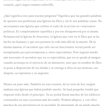
corazón, ¡qué ciegos estamos todos!(8).
¿Qué significa esto para nuestra pregunta? Significa que las grandes palabras
de quienes nos profetizan una Iglesia sin Dios y sin fe son palabras vanas. No
necesitamos una Iglesia que celebre el culto de la acción en «oraciones»
políticas. Es completamente superflua y por eso desaparecerá por sí misma.
Permanecerá la Iglesia de Jesucristo, la Iglesia que cree en el Dios que se ha
hecho ser humano y que nos promete la vida más allá de la muerte. De la
misma manera, el sacerdote que sólo sea un funcionario social puede ser
reemplazado por psicoterapeutas y otros especialistas. Pero seguirá siendo
aún necesario el sacerdote que no es especialista, que no se queda al margen
cuando aconseja en el ejercicio de su ministerio, sino que en nombre de Dios
se pone a disposición de los demás y se entrega a ellos en sus tristezas, sus
alegrías, su esperanza y su angustia.
Demos un paso más. También en esta ocasión, de la crisis de hoy surgirá
mañana una Iglesia que habrá perdido mucho. Se hará pequeña, tendrá que
empezar todo desde el principio. Ya no podrá llenar muchos de los edificios
construidos en una coyuntura más favorable. Perderá adeptos, y con ellos
muchos de sus privilegios en la sociedad. Se presentará, de un modo mucho