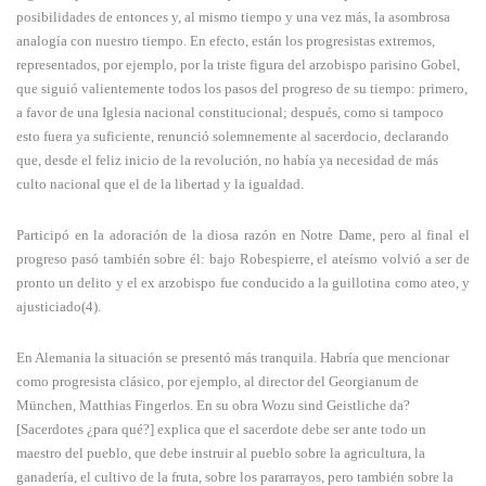
posibilidades de entonces y, al mismo tiempo y una vez más, la asombrosa
analogía con nuestro tiempo. En efecto, están los progresistas extremos,
representados, por ejemplo, por la triste figura del arzobispo parisino Gobel,
que siguió valientemente todos los pasos del progreso de su tiempo: primero,
a favor de una Iglesia nacional constitucional; después, como si tampoco
esto fuera ya suficiente, renunció solemnemente al sacerdocio, declarando
que, desde el feliz inicio de la revolución, no había ya necesidad de más
culto nacional que el de la libertad y la igualdad.
Participó en la adoración de la diosa razón en Notre Dame, pero al final el
progreso pasó también sobre él: bajo Robespierre, el ateísmo volvió a ser de
pronto un delito y el ex arzobispo fue conducido a la guillotina como ateo, y
ajusticiado(4).
En Alemania la situación se presentó más tranquila. Habría que mencionar
como progresista clásico, por ejemplo, al director del Georgianum de
München, Matthias Fingerlos. En su obra Wozu sind Geistliche da?
[Sacerdotes ¿para qué?] explica que el sacerdote debe ser ante todo un
maestro del pueblo, que debe instruir al pueblo sobre la agricultura, la
ganadería, el cultivo de la fruta, sobre los pararrayos, pero también sobre la