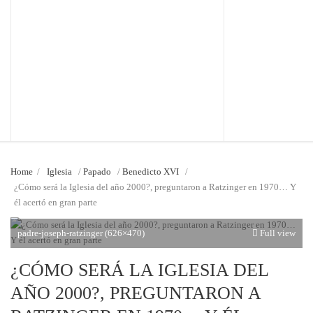
Home
/
Iglesia
/
Papado
/
Benedicto XVI
/
¿Cómo será la Iglesia del año 2000?, preguntaron a Ratzinger en 1970… Y
él acertó en gran parte
padre-joseph-ratzinger (626×470)
Full view
¿CÓMO SERÁ LA IGLESIA DEL
AÑO 2000?, PREGUNTARON A