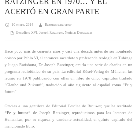
RATZINGER EN 1970… Y ÉL
ACERTÓ EN GRAN PARTE
10 enero, 2014
Razones para creer
Benedicto XVI
,
Joseph Ratzinger
,
Noticias Destacadas
Hace poco más de cuarenta años y casi una década antes de ser nombrado
obispo por Pablo VI, el entonces sacerdote y profesor de teología en Tubinga
y luego Ratisbona, Dr. Joseph Ratzinger, emitía una serie de charlas en un
programa radiofónico de su país. La editorial Kösel-Verlag de München las
reunió en 1970 publicando con ellas un libro de cinco capítulos titulado
“Glaube und Zukunft”, traducido al año siguiente al español como “Fe y
futuro”.
Gracias a una gentileza de Editorial Desclee de Brouwer, que ha reeditado
“Fe y futuro”
de Joseph Ratzinger, reproducimos para los lectores de
Humanitas, por su riqueza y candente actualidad, el quinto capítulo del
mencionado libro.