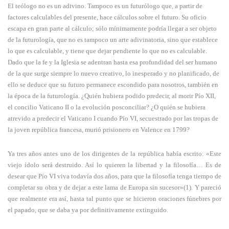
El teólogo no es un adivino. Tampoco es un futurólogo que, a partir de
factores calculables del presente, hace cálculos sobre el futuro. Su oficio
escapa en gran parte al cálculo; sólo mínimamente podría llegar a ser objeto
de la futurología, que no es tampoco un arte adivinatoria, sino que establece
lo que es calculable, y tiene que dejar pendiente lo que no es calculable.
Dado que la fe y la Iglesia se adentran hasta esa profundidad del ser humano
de la que surge siempre lo nuevo creativo, lo inesperado y no planificado, de
ello se deduce que su futuro permanece escondido para nosotros, también en
la época de la futurología. ¿Quién hubiera podido predecir, al morir Pío XII,
el concilio Vaticano II o la evolución posconciliar? ¿O quién se hubiera
atrevido a predecir el Vaticano I cuando Pío VI, secuestrado por las tropas de
la joven república francesa, murió prisionero en Valence en 1799?
Ya tres años antes uno de los dirigentes de la república había escrito: «Este
viejo ídolo será destruido. Así lo quieren la libertad y la filosofía… Es de
desear que Pío VI viva todavía dos años, para que la filosofía tenga tiempo de
completar su obra y de dejar a este lama de Europa sin sucesor»(1). Y pareció
que realmente era así, hasta tal punto que se hicieron oraciones fúnebres por
el papado, que se daba ya por definitivamente extinguido.