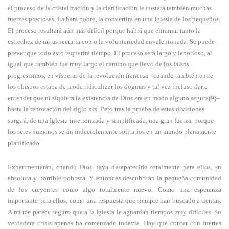
el proceso de la cristalización y la clarificación le costará también muchas
fuerzas preciosas. La hará pobre, la convertirá en una Iglesia de los pequeños.
El proceso resultará aún más difícil porque habrá que eliminar tanto la
estrechez de miras sectaria como la voluntariedad envalentonada. Se puede
prever que todo esto requerirá tiempo. El proceso será largo y laborioso, al
igual que también fue muy largo el camino que llevó de los falsos
progresismos, en vísperas de la revolución francesa –cuando también entre
los obispos estaba de moda ridiculizar los dogmas y tal vez incluso dar a
entender que ni siquiera la existencia de Dios era en modo alguno segura(9)–
hasta la renovación del siglo xix. Pero tras la prueba de estas divisiones
surgirá, de una Iglesia interiorizada y simplificada, una gran fuerza, porque
los seres humanos serán indeciblemente solitarios en un mundo plenamente
planificado.
Experimentarán, cuando Dios haya desaparecido totalmente para ellos, su
absoluta y horrible pobreza. Y entonces descubrirán la pequeña comunidad
de los creyentes como algo totalmente nuevo. Como una esperanza
importante para ellos, como una respuesta que siempre han buscado a tientas.
A mí me parece seguro que a la Iglesia le aguardan tiempos muy difíciles. Su
verdadera crisis apenas ha comenzado todavía. Hay que contar con fuertes