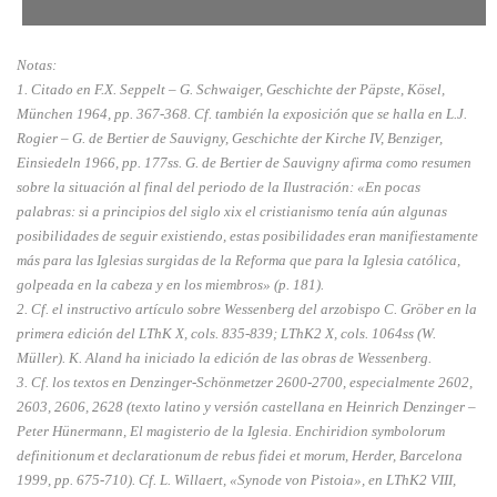
Notas:
1. Citado en F.X. Seppelt – G. Schwaiger, Geschichte der Päpste, Kösel,
München 1964, pp. 367-368. Cf. también la exposición que se halla en L.J.
Rogier – G. de Bertier de Sauvigny, Geschichte der Kirche IV, Benziger,
Einsiedeln 1966, pp. 177ss. G. de Bertier de Sauvigny afirma como resumen
sobre la situación al final del periodo de la Ilustración: «En pocas
palabras: si a principios del siglo xix el cristianismo tenía aún algunas
posibilidades de seguir existiendo, estas posibilidades eran manifiestamente
más para las Iglesias surgidas de la Reforma que para la Iglesia católica,
golpeada en la cabeza y en los miembros» (p. 181).
2. Cf. el instructivo artículo sobre Wessenberg del arzobispo C. Gröber en la
primera edición del LThK X, cols. 835-839; LThK2 X, cols. 1064ss (W.
Müller). K. Aland ha iniciado la edición de las obras de Wessenberg.
3. Cf. los textos en Denzinger-Schönmetzer 2600-2700, especialmente 2602,
2603, 2606, 2628 (texto latino y versión castellana en Heinrich Denzinger –
Peter Hünermann, El magisterio de la Iglesia. Enchiridion symbolorum
definitionum et declarationum de rebus fidei et morum, Herder, Barcelona
1999, pp. 675-710). Cf. L. Willaert, «Synode von Pistoia», en LThK2 VIII,