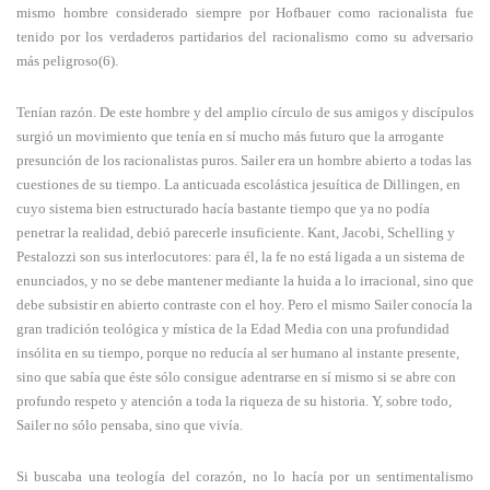
mismo hombre considerado siempre por Hofbauer como racionalista fue
tenido por los verdaderos partidarios del racionalismo como su adversario
más peligroso(6).
Tenían razón. De este hombre y del amplio círculo de sus amigos y discípulos
surgió un movimiento que tenía en sí mucho más futuro que la arrogante
presunción de los racionalistas puros. Sailer era un hombre abierto a todas las
cuestiones de su tiempo. La anticuada escolástica jesuítica de Dillingen, en
cuyo sistema bien estructurado hacía bastante tiempo que ya no podía
penetrar la realidad, debió parecerle insuficiente. Kant, Jacobi, Schelling y
Pestalozzi son sus interlocutores: para él, la fe no está ligada a un sistema de
enunciados, y no se debe mantener mediante la huida a lo irracional, sino que
debe subsistir en abierto contraste con el hoy. Pero el mismo Sailer conocía la
gran tradición teológica y mística de la Edad Media con una profundidad
insólita en su tiempo, porque no reducía al ser humano al instante presente,
sino que sabía que éste sólo consigue adentrarse en sí mismo si se abre con
profundo respeto y atención a toda la riqueza de su historia. Y, sobre todo,
Sailer no sólo pensaba, sino que vivía.
Si buscaba una teología del corazón, no lo hacía por un sentimentalismo