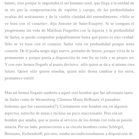
barato, sino porque le importaba el ser humano total, que llega a la unidad de
su ser por la compenetración de espíritu y cuerpo, de las profundidades
ocultas del sentimiento y de la visible claridad del entendimiento. «Sólo se
ve bien con el corazón», dijo Antoine de Saint-Exupéry. Si se compara el
progresismo sin vida de Matthias Fingerlos con la riqueza y la profundidad
de Sailer, se puede comprobar palpablemente hasta qué punto es esto verdad.
Sólo se ve bien con el corazón: Sailer veía en profundidad porque tenía
corazón. De él podía surgir algo nuevo, portador de futuro, porque vivía de lo
permanente y porque ponía a disposición de este fin su vida y su propio ser.
Y con esto hemos llegado al punto decisivo: sólo quien se da a sí mismo crea
futuro. Quien sólo quiere enseñar, quien sólo desea cambiar a los otros,
permanece estéril.
Mas así hemos llegado también a aquel otro hombre que fue adversario tanto
de Sailer como de Wessenberg: Clemens Maria Hofbauer, el panadero
bohemio que fue canonizado(7). Ciertamente este hombre era, en algunos
aspectos, estrecho de miras e incluso un poco reaccionario. Pero era un
hombre que amaba, que se ponía al servicio de los demás con toda su pasión
intacta. Por un lado, pertenecieron a su círculo hombres como Schlegel,
Brentano, Eichendorff; por otro, estaba incondicionalmente a disposición de