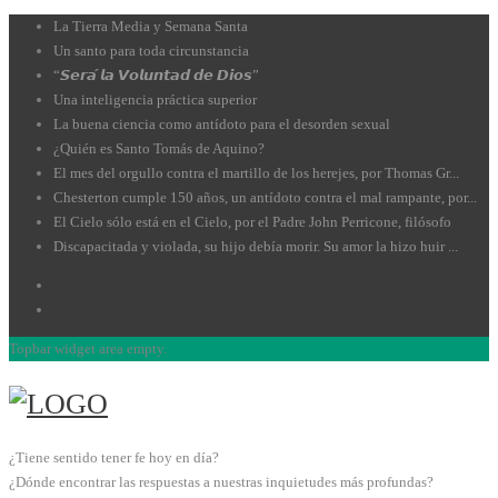
La Tierra Media y Semana Santa
Un santo para toda circunstancia
“𝙎𝙚𝙧𝙖́ 𝙡𝙖 𝙑𝙤𝙡𝙪𝙣𝙩𝙖𝙙 𝙙𝙚 𝘿𝙞𝙤𝙨”
Una inteligencia práctica superior
La buena ciencia como antídoto para el desorden sexual
¿Quién es Santo Tomás de Aquino?
El mes del orgullo contra el martillo de los herejes, por Thomas Gr...
Chesterton cumple 150 años, un antídoto contra el mal rampante, por...
El Cielo sólo está en el Cielo, por el Padre John Perricone, filósofo
Discapacitada y violada, su hijo debía morir. Su amor la hizo huir ...
Topbar widget area empty.
¿Tiene sentido tener fe hoy en día?
¿Dónde encontrar las respuestas a nuestras inquietudes más profundas?