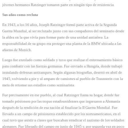
jóvenes hermanos Ratzinger tomaron parte en ningún tipo de resistencia.
Sus años como recluta
En 1943, a los 16 años, Joseph Ratzinger formó parte activa de la Segunda
Guerra Mundial, al ser reclutado junto con sus compañeros del seminario desde
la aldea en la que vivía para formar parte de una unidad antiaérea. La
responsabilidad de su grupo era proteger una planta de la BMW ubicada a las
afueras de Munich.
Luego fue enrolado como soldado y tuvo que realizar el entrenamiento básico
para combatir con las fuerzas germanas. Fue enviado a Hungría, donde trabajó
instalando defensas antitanques. Según algunas biografías, desertó en abril de
1945, volviendo a pie y al amparo de camiones al pueblo de Traunstein con la
meta de retomar sus estudios como seminarista.
Fue precisamente en ese pueblo, al cual Ratzinger llama su hogar, donde fue
tomado prisionero por las tropas estadounidenses que ingresaron a Alemania
después de la rendición de esa nación al finalizar la II Guerra Mundial. Fue
llevado a un campo de prisioneros establecido por los norteamericanos, en el
cual tuvo que asistir a clases que buscaban erradicar el nazismo de los soldados
alemanes. Fue liberado del campo en junio de 1945 y, por segunda vez en poco