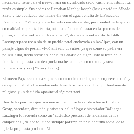
nacimiento tiene para el nuevo Papa un significado sacro, casi premonitorio. La
razón es simple. Sus padres se llamaban María y Joseph (José), nació un Sábado
Santo y fue bautizado ese mismo día con el agua bendita de la Pascua de
Resurrección. “Me alegra mucho haber nacido ese día, pues simboliza lo que es
en realidad mi propia historia, mi situación actual: estar en las puertas de la
gloria, sin haber entrado todavía en ella”, dijo en una entrevista de 1996.
Ratzinger poco recuerda de su pueblo natal enclavado en los Alpes, con un
paisaje digno de postal. Vivió allí sólo dos años, ya que como su padre era
policía rural, frecuentemente debía trasladarse de lugar junto al resto de la
familia, compuesta también por la madre, cocinera en un hotel y sus dos
hermanos mayores (María y Georg).
El nuevo Papa recuerda a su padre como un buen trabajador, muy cercano a él y
con quien hablaba frecuentemente. Joseph padre era también profundamente
religioso y un decidido opositor al régimen nazi.
Una de las personas que también influenció su fe católica fue su tío abuelo
Georg, sacerdote, diputado y asistente del teólogo e historiador Döllinger.
Ratzinger lo recuerda como un “auténtico precursor de la defensa de los
campesinos”, de hecho, luchó siempre por implantar la doctrina social de la
Iglesia propuesta por León XIII.