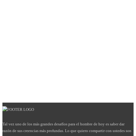
Tal vez uno de los más grandes desafíos para el hombre de hoy es saber dar
razón de sus creencias más profundas. Lo que quiero compartir con ustedes son