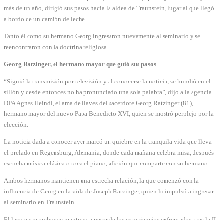
más de un año, dirigió sus pasos hacia la aldea de Traunstein, lugar al que llegó
a bordo de un camión de leche.
Tanto él como su hermano Georg ingresaron nuevamente al seminario y se
reencontraron con la doctrina religiosa.
Georg Ratzinger, el hermano mayor que guió sus pasos
“Siguió la transmisión por televisión y al conocerse la noticia, se hundió en el
sillón y desde entonces no ha pronunciado una sola palabra”, dijo a la agencia
DPA Agnes Heindl, el ama de llaves del sacerdote Georg Ratzinger (81),
hermano mayor del nuevo Papa Benedicto XVI, quien se mostró perplejo por la
elección.
La noticia dada a conocer ayer marcó un quiebre en la tranquila vida que lleva
el prelado en Regensburg, Alemania, donde cada mañana celebra misa, después
escucha música clásica o toca el piano, afición que comparte con su hermano.
Ambos hermanos mantienen una estrecha relación, la que comenzó con la
influencia de Georg en la vida de Joseph Ratzinger, quien lo impulsó a ingresar
al seminario en Traunstein.
El lazo entre ambos se mantuvo a pesar de las experiencias enfrentadas: tras la II