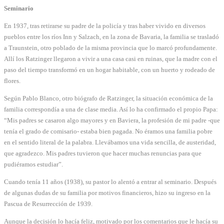
Seminario
En 1937, tras retirarse su padre de la policía y tras haber vivido en diversos
pueblos entre los ríos Inn y Salzach, en la zona de Bavaria, la familia se trasladó
a Traunstein, otro poblado de la misma provincia que lo marcó profundamente.
Allí los Ratzinger llegaron a vivir a una casa casi en ruinas, que la madre con el
paso del tiempo transformó en un hogar habitable, con un huerto y rodeado de
flores.
Según Pablo Blanco, otro biógrafo de Ratzinger, la situación económica de la
familia correspondía a una de clase media. Así lo ha confirmado el propio Papa:
“Mis padres se casaron algo mayores y en Baviera, la profesión de mi padre -que
tenía el grado de comisario- estaba bien pagada. No éramos una familia pobre
en el sentido literal de la palabra. Llevábamos una vida sencilla, de austeridad,
que agradezco. Mis padres tuvieron que hacer muchas renuncias para que
pudiéramos estudiar”.
Cuando tenía 11 años (1938), su pastor lo alentó a entrar al seminario. Después
de algunas dudas de su familia por motivos financieros, hizo su ingreso en la
Pascua de Resurrección de 1939.
Aunque la decisión lo hacía feliz, motivado por los comentarios que le hacía su