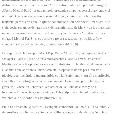
distintas de concebir la liberación. “La cuestión –afirmó el pensador uruguayo
Alberto Methol Ferré– es que un polo pretende componer con el marxismo y el
otro no”. Ciertamente no con el materialismo y el ateísmo de la filosofía
marxista, pero sí con aquello que se consideraba “ciencia social” marxista, que
creía poder separarse del ateísmo y del materialismo de Marx y de los marxistas,
mientras que asumía temas como la utopía y la ortopraxis. “La discusión es –
enfatizó Methol Ferré–, si es posible o no esa separación entre filosofía y
ciencia marxista, entre método, forma y contenido”[19].
La respuesta la había aportado el Papa Pablo VI en 1971, para quien era ilusorio
soslayar el lazo íntimo que unía radicalmente el análisis marxista con la
ideología atea y la opción por el cambio violento. En la visión del Santo Padre
el análisis que aportaba el marxismo era inseparable de sus presupuestos
ideológicos, haciéndolo incompatible con la fe cristiana, y por ello inaplicable
a la reflexión teológica y a la acción pastoral. Constituía, por lo tanto, una
grave equivocación “entrar en la práctica de la lucha de clases y de su
interpretación marxista, omitiendo percibir el tipo de sociedad totalitaria y
violenta a la que conduce este proceso”[20].
En la Exhortación Apostólica “Evangelii Nuntiandi” de 1975, el Papa Pablo VI
desarrolló explícitamente el tema de la liberación, exponiendo que “muchos