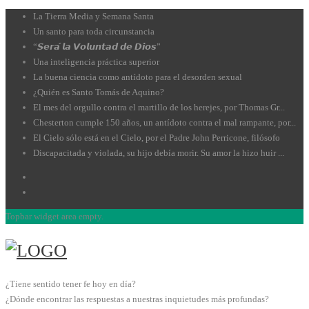
La Tierra Media y Semana Santa
Un santo para toda circunstancia
“𝙎𝙚𝙧𝙖́ 𝙡𝙖 𝙑𝙤𝙡𝙪𝙣𝙩𝙖𝙙 𝙙𝙚 𝘿𝙞𝙤𝙨”
Una inteligencia práctica superior
La buena ciencia como antídoto para el desorden sexual
¿Quién es Santo Tomás de Aquino?
El mes del orgullo contra el martillo de los herejes, por Thomas Gr...
Chesterton cumple 150 años, un antídoto contra el mal rampante, por...
El Cielo sólo está en el Cielo, por el Padre John Perricone, filósofo
Discapacitada y violada, su hijo debía morir. Su amor la hizo huir ...
Topbar widget area empty.
¿Tiene sentido tener fe hoy en día?
¿Dónde encontrar las respuestas a nuestras inquietudes más profundas?