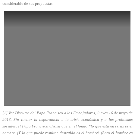
considerable de sus propuestas.
[1] Ver Discurso del Papa Francisco a los Embajadores, Jueves 16 de mayo de
2013. Sin limitar la importancia a la crisis económica y a los problemas
sociales, el Papa Francisco afirma que en el fondo “lo que está en crisis es el
hombre. ¡Y lo que puede resultar destruido es el hombre! ¡Pero el hombre es