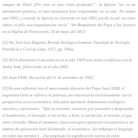
imagen de Dios! ¡Por esto es una crisis profunda!”; la Iglesia “no es un
movimiento político, ni una estructura bien organizada: no es esto. No somos
una ONG, y cuando la Iglesia se convierte en una ONG pierde la sal, no tiene
sabor, es sólo una organización vacía”. Ver Respuestas del Papa a los jóvenes
en la Vigilia de Pentecostés, 18 de mayo del 2013.
[2] Ver José Luis Idígoras, Revista Teológica Limense, Facultad de Teología
Pontificia y Civil de Lima, 1972, pp. 394ss.
[3] Illich abandonó el sacerdocio en el año 1969 tras serios conflictos con la
Santa Sede, falleciendo en el año 2002.
[4] Juan XXIII, Alocución del 11 de setiembre de 1962.
[5] En una reflexión tras el mencionado discurso del Papa Juan XXIII, el
argentino Gera se refirió a la pobreza, sin entroncarla exclusivamente con la
perspectiva socio-económica, sino para aportarle dimensiones teológico-
morales y espirituales: “Qué se entiende, entonces, por poseedor o desposeído:
el hambriento, el desnudo, el sin techo, o bien, el satisfecho, el vestido, el que
tiene vivienda. Hasta el momento, estos conceptos aparecen circunscritos a un
ámbito de aplicación bien delimitado: el económico. Sin embargo el lenguaje
en todos sus estratos (…) ha ampliado la significación nativa de estos