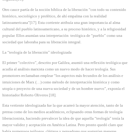
Otro cauce partía de la noción bíblica de la liberación “con todo su contenido
histórico, sociológico y profético, de ahí empalma con la realidad
latinoamericana”[17]. Esta corriente atribuía una gran importancia al alma
cultural del pueblo latinoamericano, a su proceso histórico, y a la religiosidad
popular. Ellos asumían una interpretación teológica de “pueblo” como una
sociedad que laboraba para su liberación integral.
La “teología de la liberación” ideologizada
El primer “colectivo”, descrito por Galilea, asumió una reflexión teológica que
acudía al análisis marxista como un nuevo modo de hacer teología. Sus
promotores reclamaban emplear “los aspectos más fecundos de los análisis e
intuiciones de Marx (…) como método de interpretación histórica y como
utopía o proyecto de una nueva sociedad y de un hombre nuevo”, exponía el
historiador Roberto Oliveros [18].
Esta vertiente ideologizada fue la que acarreó la mayor atención, tanto de la
prensa como de los medios académicos, eclipsando otras formas de teología
liberacionista, haciendo prevalecer la idea de que aquella “teología” tenía la
mayor validez y aceptación en América Latina. Pero pronto quedó claro que
había numerosos teólogos, clérigos y pensadores que sostenían maneras