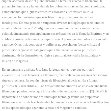
supone acercarse desde el plano histórico a temáticas como la liberación, la
promoción humana y la realidad de los pobres en su relación con la teología,
comprobando que algunas corrientes colocaron el énfasis en la fe, la
evangelización; mientras que más bien otras privilegiaron temáticas
ideológicas. De esta gestación surgieron diversas teologías que recibieron el
nombre “de la liberación”. Algunas avanzaron por un cauce mayormente
eclesial, cimentando principalmente sus reflexiones en la Sagrada Escritura y en
el Magisterio de la Iglesia, en conjunto con el pensamiento teológico y social-
católico. Otras, más conocidas y bulliciosas, cosecharon fuertes críticas al
presentarse cargadas de categorías que enfatizaban lo socio-político en
detrimento de la dimensión teológica y pastoral, esencial a la naturaleza y
misión de la Iglesia.
En un temprano análisis, José Luis Idígoras, un teólogo que participó
vivamente en estas laboriosas reflexiones, manifestaba que algunos “cristianos
sinceros rechazan la noción misma de liberación al verla unida a formas
políticas muy discutibles (…) (Otros) cristianos sinceros, ansiosos de una lucha
liberadora, pueden pensar que los caminos de realizarla son otros”[2]. De allí la
importancia de conocer los deslindes que fueron gestando las propuestas
liberadoras dentro de la eclesialidad latinoamericana, así como la identificación
de las opacidades que apartaron a otras del Magisterio católico.