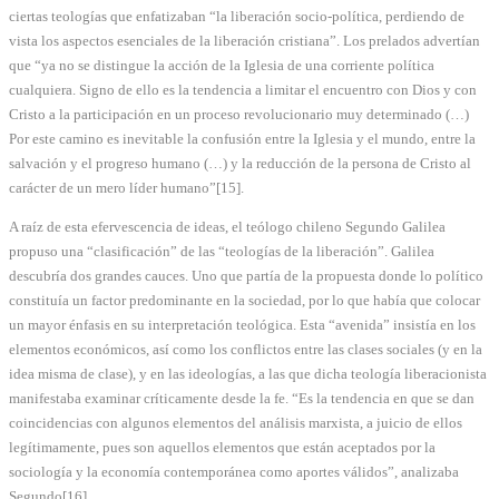
ciertas teologías que enfatizaban “la liberación socio-política, perdiendo de
vista los aspectos esenciales de la liberación cristiana”. Los prelados advertían
que “ya no se distingue la acción de la Iglesia de una corriente política
cualquiera. Signo de ello es la tendencia a limitar el encuentro con Dios y con
Cristo a la participación en un proceso revolucionario muy determinado (…)
Por este camino es inevitable la confusión entre la Iglesia y el mundo, entre la
salvación y el progreso humano (…) y la reducción de la persona de Cristo al
carácter de un mero líder humano”[15].
A raíz de esta efervescencia de ideas, el teólogo chileno Segundo Galilea
propuso una “clasificación” de las “teologías de la liberación”. Galilea
descubría dos grandes cauces. Uno que partía de la propuesta donde lo político
constituía un factor predominante en la sociedad, por lo que había que colocar
un mayor énfasis en su interpretación teológica. Esta “avenida” insistía en los
elementos económicos, así como los conflictos entre las clases sociales (y en la
idea misma de clase), y en las ideologías, a las que dicha teología liberacionista
manifestaba examinar críticamente desde la fe. “Es la tendencia en que se dan
coincidencias con algunos elementos del análisis marxista, a juicio de ellos
legítimamente, pues son aquellos elementos que están aceptados por la
sociología y la economía contemporánea como aportes válidos”, analizaba
Segundo[16].