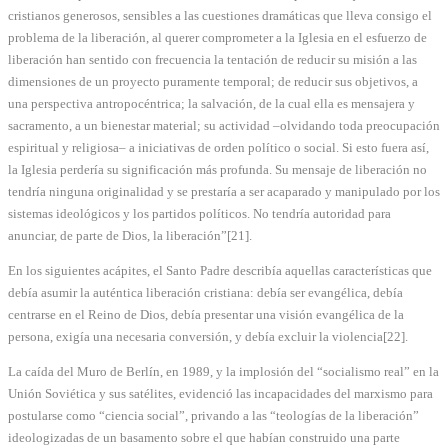
cristianos generosos, sensibles a las cuestiones dramáticas que lleva consigo el
problema de la liberación, al querer comprometer a la Iglesia en el esfuerzo de
liberación han sentido con frecuencia la tentación de reducir su misión a las
dimensiones de un proyecto puramente temporal; de reducir sus objetivos, a
una perspectiva antropocéntrica; la salvación, de la cual ella es mensajera y
sacramento, a un bienestar material; su actividad –olvidando toda preocupación
espiritual y religiosa– a iniciativas de orden político o social. Si esto fuera así,
la Iglesia perdería su significación más profunda. Su mensaje de liberación no
tendría ninguna originalidad y se prestaría a ser acaparado y manipulado por los
sistemas ideológicos y los partidos políticos. No tendría autoridad para
anunciar, de parte de Dios, la liberación”[21].
En los siguientes acápites, el Santo Padre describía aquellas características que
debía asumir la auténtica liberación cristiana: debía ser evangélica, debía
centrarse en el Reino de Dios, debía presentar una visión evangélica de la
persona, exigía una necesaria conversión, y debía excluir la violencia[22].
La caída del Muro de Berlín, en 1989, y la implosión del “socialismo real” en la
Unión Soviética y sus satélites, evidenció las incapacidades del marxismo para
postularse como “ciencia social”, privando a las “teologías de la liberación”
ideologizadas de un basamento sobre el que habían construido una parte