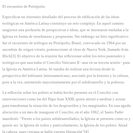
El encuentro de Petrópolis
Especificar un itinerario detallado del proceso de edificación de las ideas
teológicas en América Latina constituye un reto complejo. En aquel camino
surgieron una profusión de perspectivas e ideas, que se intentaron trasladar a la
Iglesia en forma de enseñanzas y propuestas. Sin embargo un hito significativo
fue el encuentro de teólogos en Petrópolis, Brasil, convocado en 1964 por un
sacerdote de origen vienés, perteneciente al clero de Nueva York, llamado Iván
Illich[3]. El objetivo de la reunión fue reflexionar sobre los retos pastorales y
teológicos que suscitaba el Concilio Vaticano II –aun en su tercera sesión– para
la Iglesia en América Latina. Se trataba de realizar una lectura desde la
perspectiva del habitante latinoamericano, asociado por la historia y la cultura,
pero a la vez, arremetido mayoritariamente por el subdesarrollo y la pobreza.
La reflexión sobre los pobres se había hecho presente en el Concilio con
intervenciones como las del Papa Juan XXIII, quien alentó a meditar y actuar
para transformar la situación de los desposeídos y los marginados. En una aguda
alocución a un mes de inaugurar el Concilio, en el año 1962, el Santo Padre
manifestó: “Frente a los países subdesarrollados, la Iglesia se presenta como es y
quiere ser: la Iglesia de todos y particularmente, la Iglesia de los pobres. Alzad
la cabeza, pues cercana se halla vuestra liberación”[4].