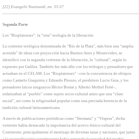
[22] Evangelii Nuntiandi, nn. 33-37.
—————————————————————————————————
Segunda Parte
Los “Rioplatenses”: la “otra” teología de la liberación
La corriente teológica denominada de “Río de la Plata”, más bien una “amplia
avenida” de ideas con proyección hacia Buenos Aires y Montevideo, se
identificó con la segunda vertiente de la liberación, la “cultural”, según lo
expuesto por Galilea. También fue más afín con los teólogos y pensadores que
actuaban en el CELAM. Los “Rioplatenses” –con la concurrencia de obispos
como Carmelo Giaquinta y Eduardo Pironio, el presbítero Lucio Gera, y los
pensadores laicos uruguayos Héctor Borrat y Alberto Methol Ferré–,
enfatizaban al “pueblo” como sujeto socio-cultural antes que una “clase
social”, así como la religiosidad popular como una preciada herencia de la
tradición cultural latinoamericana.
A través de publicaciones periódicas como “Stromata” y “Víspera”, dicha
vertiente había destacado la importancia del acervo étnico-cultural del
Continente, principalmente el mestizaje de diversas razas y naciones, que junto
a la evangelización constituyente había generado la novedad del pueblo