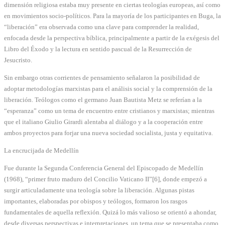
dimensión religiosa estaba muy presente en ciertas teologías europeas, así como
en movimientos socio-políticos. Para la mayoría de los participantes en Buga, la
“liberación” era observada como una clave para comprender la realidad,
enfocada desde la perspectiva bíblica, principalmente a partir de la exégesis del
Libro del Éxodo y la lectura en sentido pascual de la Resurrección de
Jesucristo.
Sin embargo otras corrientes de pensamiento señalaron la posibilidad de
adoptar metodologías marxistas para el análisis social y la comprensión de la
liberación. Teólogos como el germano Juan Bautista Metz se referían a la
“esperanza” como un tema de encuentro entre cristianos y marxistas; mientras
que el italiano Giulio Girardi alentaba al diálogo y a la cooperación entre
ambos proyectos para forjar una nueva sociedad socialista, justa y equitativa.
La encrucijada de Medellín
Fue durante la Segunda Conferencia General del Episcopado de Medellín
(1968), “primer fruto maduro del Concilio Vaticano II”[6], donde empezó a
surgir articuladamente una teología sobre la liberación. Algunas pistas
importantes, elaboradas por obispos y teólogos, formaron los rasgos
fundamentales de aquella reflexión. Quizá lo más valioso se orientó a ahondar,
desde diversas perspectivas e interpretaciones, un tema que se presentaba como