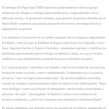
El mensaje del Papa Juan XXIII repercutió poderosamente entre un grupo
influyente de obispos y teólogos latinoamericanos, comprometidos con la
reflexión social y la promoción humana, para quienes la pobreza aludida por el
Santo Padre constituía una injusta privación de bienes y una negación de la
dignidad de la persona.
Los asistentes a la reunión en la ciudad campestre de los antiguos emperadores
del Brasil –entre los que se hallaban teólogos como Juan Luis Segundo, Lucio
Gera, Segundo Galilea y Gustavo Gutiérrez– intentaban explorar y clarificar los
problemas que acarreaba hacer teología en América Latina, en cuyos círculos
académicos aun predominaba la mirada hacia las realidades europeas.
Los “petropolitanos” entendían este desafío como la necesidad de suscitar una
lectura de temas cruciales como el subdesarrollo, la dependencia y la justicia
social en “clave teológica latinoamericana”. En diversos ámbitos eclesiales
ocurría un enérgico cuestionamiento sobre los motivos del subdesarrollo. Tanto
estos teólogos, como una pléyade de pensadores, intelectuales, economistas y
personas “de a pie”, interrogaban: Si América Latina es un continente de
recursos cuantiosos, ¿cuál es la causa para que permanezca subdesarrollada?
El asunto inmediato era entender mejor las razones de la pobreza, asumiendo el