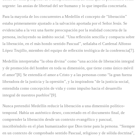
urgente: las ansias de libertad del ser humano y lo que impedía concretarla.
Para la mayoría de los concurrentes a Medellín el concepto de “liberación”
estaba primeramente ajustado a la salvación aportada por el Señor Jesús. Se
evidenciaba a la vez una fuerte preocupación por la realidad concreta de la
persona, incluyendo su ámbito social. “Una reflexión sencilla y compacta sobre
la liberación, en el más hondo sentido Pascual”, señalaba el Cardenal Alfonso
López Trujillo, miembro del equipo de reflexión teológica de la conferencia[7].
Medellín interpretaba “la obra divina” como “una acción de liberación integral
y de promoción del hombre en toda su dimensión, que tiene como único móvil
el amor”[8]. Se entendía el amor a Cristo y a las personas como “la gran fuerza
liberadora de la justicia y la opresión”, y la inspiradora “de la justicia social,
entendida como concepción de vida y como impulso hacia el desarrollo
integral de nuestros pueblos”[9].
Nunca pretendió Medellín reducir la liberación a una dimensión político-
temporal. Había un auténtico deseo, concretado en el documento final, de
comprender la liberación desde un contexto evangélico y pascual,
inscribiéndolo en el plan humanizador que Dios tiene para la persona. “Siempre
en un contexto de comprobado sentido Pascual, religioso y de sólida doctrina”,