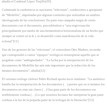
añadía el Cardenal López Trujillo[10].
Culminada la conferencia se suscitaron “relecturas”, conducentes a apropiarse
de “Medellín”, impulsadas por algunas corrientes que realizaban un análisis
ideologizado de las conclusiones. En parte esta campaña surgía de cierto
descontento con el documento, procediéndose a “una tergiversación
principalmente por medio de una hermenéutica horizontalista de un hecho que
siempre se centró en la fe y se desarrolló como manifestación de la vida
eclesial”[11].
Uno de los gestores de las “relecturas”, el venezolano Otto Maduro, recuerda
que correspondió a varios “equipos” teológicos reinterpretar aquello que se
juzgaban como “ambigüedades”. “La lucha por la interpretación de los
documentos de Medellín fue aún más importante que la redacción de los
mismos documentos”, añadía[12].
El veterano teólogo chileno Pablo Richard aporta luces similares: “La auténtica
batalla fue la interpretación de los documentos (…) puesto que en sí mismos los
documentos no eran tan claros (…) Una gran parte de los documentos era
terriblemente confusa (…) Lo que nosotros hicimos fue interpretar la gran parte
confusa a la luz de la pequeña parte de la teología de la liberación”[13].