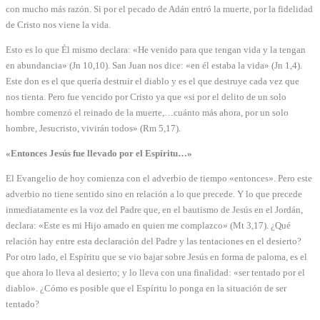
con mucho más razón. Si por el pecado de Adán entró la muerte, por la fidelidad
de Cristo nos viene la vida.
Esto es lo que Él mismo declara: «He venido para que tengan vida y la tengan
en abundancia» (Jn 10,10). San Juan nos dice: «en él estaba la vida» (Jn 1,4).
Este don es el que quería destruir el diablo y es el que destruye cada vez que
nos tienta. Pero fue vencido por Cristo ya que «si por el delito de un solo
hombre comenzó el reinado de la muerte,…cuánto más ahora, por un solo
hombre, Jesucristo, vivirán todos» (Rm 5,17).
«Entonces Jesús fue llevado por el Espíritu…»
El Evangelio de hoy comienza con el adverbio de tiempo «entonces». Pero este
adverbio no tiene sentido sino en relación a lo que precede. Y lo que precede
inmediatamente es la voz del Padre que, en el bautismo de Jesús en el Jordán,
declara: «Este es mi Hijo amado en quien me complazco» (Mt 3,17). ¿Qué
relación hay entre esta declaración del Padre y las tentaciones en el desierto?
Por otro lado, el Espíritu que se vio bajar sobre Jesús en forma de paloma, es el
que ahora lo lleva al desierto; y lo lleva con una finalidad: «ser tentado por el
diablo». ¿Cómo es posible que el Espíritu lo ponga en la situación de ser
tentado?