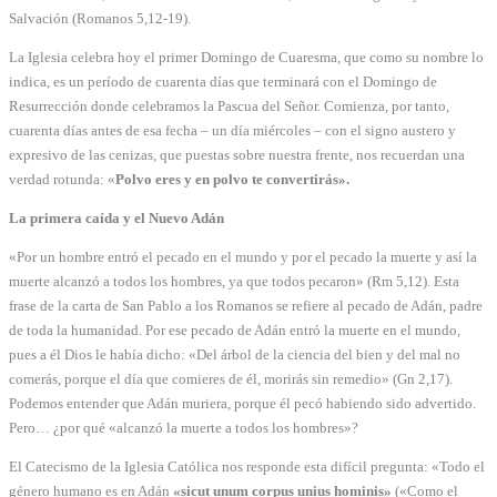
Salvación (Romanos 5,12-19).
La Iglesia celebra hoy el primer Domingo de Cuaresma, que como su nombre lo
indica, es un período de cuarenta días que terminará con el Domingo de
Resurrección donde celebramos la Pascua del Señor. Comienza, por tanto,
cuarenta días antes de esa fecha – un día miércoles – con el signo austero y
expresivo de las cenizas, que puestas sobre nuestra frente, nos recuerdan una
verdad rotunda: «
Polvo eres y en polvo te convertirás».
La primera caída y el Nuevo Adán
«Por un hombre entró el pecado en el mundo y por el pecado la muerte y así la
muerte alcanzó a todos los hombres, ya que todos pecaron» (Rm 5,12). Esta
frase de la carta de San Pablo a los Romanos se refiere al pecado de Adán, padre
de toda la humanidad. Por ese pecado de Adán entró la muerte en el mundo,
pues a él Dios le había dicho: «Del árbol de la ciencia del bien y del mal no
comerás, porque el día que comieres de él, morirás sin remedio» (Gn 2,17).
Podemos entender que Adán muriera, porque él pecó habiendo sido advertido.
Pero… ¿por qué «alcanzó la muerte a todos los hombres»?
El Catecismo de la Iglesia Católica nos responde esta difícil pregunta: «Todo el
género humano es en Adán
«sicut unum corpus unius hominis»
(«Como el