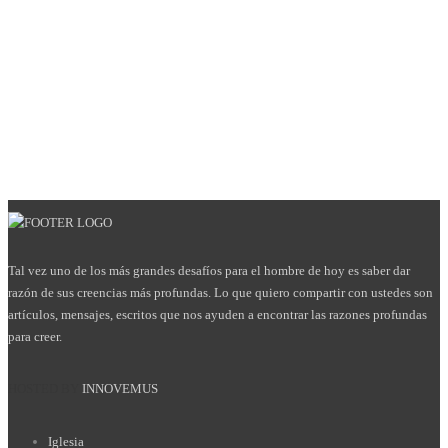
Tal vez uno de los más grandes desafíos para el hombre de hoy es saber dar
razón de sus creencias más profundas. Lo que quiero compartir con ustedes son
artículos, mensajes, escritos que nos ayuden a encontrar las razones profundas
para creer.
HOSTED BY
INNOVEMUS
Iglesia