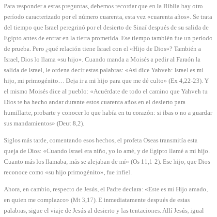
Para responder a estas preguntas, debemos recordar que en la Biblia hay otro
período caracterizado por el número cuarenta, esta vez «cuarenta años». Se trata
del tiempo que Israel peregrinó por el desierto de Sinaí después de su salida de
Egipto antes de entrar en la tierra prometida. Ese tiempo también fue un período
de prueba. Pero ¿qué relación tiene Israel con el «Hijo de Dios»? También a
Israel, Dios lo llama «su hijo». Cuando manda a Moisés a pedir al Faraón la
salida de Israel, le ordena decir estas palabras: «Así dice Yahveh: Israel es mi
hijo, mi primogénito… Deja ir a mi hijo para que me dé culto» (Ex 4,22-23). Y
el mismo Moisés dice al pueblo: «Acuérdate de todo el camino que Yahveh tu
Dios te ha hecho andar durante estos cuarenta años en el desierto para
humillarte, probarte y conocer lo que había en tu corazón: si ibas o no a guardar
sus mandamientos» (Deut 8,2).
Siglos más tarde, comentando esos hechos, el profeta Oseas transmitía esta
queja de Dios: «Cuando Israel era niño, yo lo amé, y de Egipto llamé a mi hijo.
Cuanto más los llamaba, más se alejaban de mí» (Os 11,1-2). Ese hijo, que Dios
reconoce como «su hijo primogénito», fue infiel.
Ahora, en cambio, respecto de Jesús, el Padre declara: «Este es mi Hijo amado,
en quien me complazco» (Mt 3,17). E inmediatamente después de estas
palabras, sigue el viaje de Jesús al desierto y las tentaciones. Allí Jesús, igual