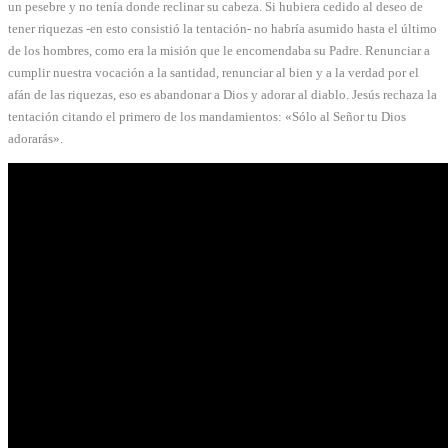
un pesebre y no tenía donde reclinar su cabeza. Si hubiera cedido al deseo de
tener riquezas -en esto consistió la tentación- no habría asumido hasta el último
de los hombres, como era la misión que le encomendaba su Padre. Renunciar a
cumplir nuestra vocación a la santidad, renunciar al bien y a la verdad por el
afán de las riquezas, eso es abandonar a Dios y adorar al diablo. Jesús rechaza la
tentación citando el primero de los mandamientos: «Sólo al Señor tu Dios
adorarás».