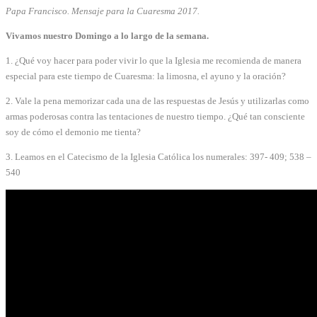
Papa Francisco. Mensaje para la Cuaresma 2017.
Vivamos nuestro Domingo a lo largo de la semana.
1. ¿Qué voy hacer para poder vivir lo que la Iglesia me recomienda de manera
especial para este tiempo de Cuaresma: la limosna, el ayuno y la oración?
2. Vale la pena memorizar cada una de las respuestas de Jesús y utilizarlas como
armas poderosas contra las tentaciones de nuestro tiempo. ¿Qué tan consciente
soy de cómo el demonio me tienta?
3. Leamos en el Catecismo de la Iglesia Católica los numerales: 397- 409; 538 –
540