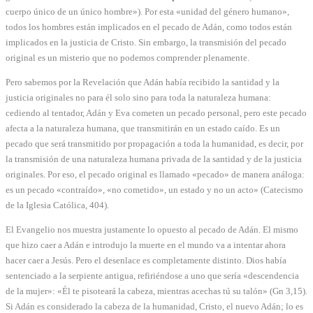
cuerpo único de un único hombre»). Por esta «unidad del género humano»,
todos los hombres están implicados en el pecado de Adán, como todos están
implicados en la justicia de Cristo. Sin embargo, la transmisión del pecado
original es un misterio que no podemos comprender plenamente.
Pero sabemos por la Revelación que Adán había recibido la santidad y la
justicia originales no para él solo sino para toda la naturaleza humana:
cediendo al tentador, Adán y Eva cometen un pecado personal, pero este pecado
afecta a la naturaleza humana, que transmitirán en un estado caído. Es un
pecado que será transmitido por propagación a toda la humanidad, es decir, por
la transmisión de una naturaleza humana privada de la santidad y de la justicia
originales. Por eso, el pecado original es llamado «pecado» de manera análoga:
es un pecado «contraído», «no cometido», un estado y no un acto» (Catecismo
de la Iglesia Católica, 404).
El Evangelio nos muestra justamente lo opuesto al pecado de Adán. El mismo
que hizo caer a Adán e introdujo la muerte en el mundo va a intentar ahora
hacer caer a Jesús. Pero el desenlace es completamente distinto. Dios había
sentenciado a la serpiente antigua, refiriéndose a uno que sería «descendencia
de la mujer»: «Él te pisoteará la cabeza, mientras acechas tú su talón» (Gn 3,15).
Si Adán es considerado la cabeza de la humanidad, Cristo, el nuevo Adán; lo es