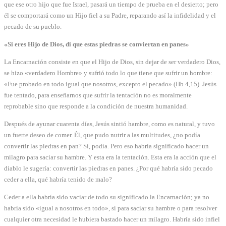
que ese otro hijo que fue Israel, pasará un tiempo de prueba en el desierto; pero
él se comportará como un Hijo fiel a su Padre, reparando así la infidelidad y el
pecado de su pueblo.
«Si eres Hijo de Dios, di que estas piedras se conviertan en panes»
La Encarnación consiste en que el Hijo de Dios, sin dejar de ser verdadero Dios,
se hizo «verdadero Hombre» y sufrió todo lo que tiene que sufrir un hombre:
«Fue probado en todo igual que nosotros, excepto el pecado» (Hb 4,15). Jesús
fue tentado, para enseñarnos que sufrir la tentación no es moralmente
reprobable sino que responde a la condición de nuestra humanidad.
Después de ayunar cuarenta días, Jesús sintió hambre, como es natural, y tuvo
un fuerte deseo de comer. Él, que pudo nutrir a las multitudes, ¿no podía
convertir las piedras en pan? Sí, podía. Pero eso habría significado hacer un
milagro para saciar su hambre. Y esta era la tentación. Esta era la acción que el
diablo le sugería: convertir las piedras en panes. ¿Por qué habría sido pecado
ceder a ella, qué habría tenido de malo?
Ceder a ella habría sido vaciar de todo su significado la Encarnación; ya no
habría sido «igual a nosotros en todo», si para saciar su hambre o para resolver
cualquier otra necesidad le hubiera bastado hacer un milagro. Habría sido infiel