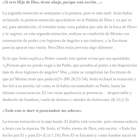
«Si eres Hijo de Dios, tírate abajo, porque está escrito…»
La segunda tentación es semejante a la primera, pero es más sutil. Jesús había
rechazado la primera tentación apoyándose en la Palabra de Dios y ya que es
así, para satisfacerlo, el tentador toma «una palabra que sale de la boca de Dios»
y le sugiere, en esta segunda tentación, realizar su condición de Mesías con
ostentación de poder, con legiones de ángeles a sus órdenes; y la Escritura
parecía apoyar esta visión. Pero Dios tenía previsto algo diferente.
Es lo que Jesús explica a Pedro cuando éste quiere evitar que sea aprendido:
«¿Piensas que no puedo rogar a mi Padre, que pondría al punto a mi disposición
más de doce legiones de ángeles? Mas ¿cómo se cumplirían las Escrituras de
que (el Mesías tiene que padecer)?» (Mt 26,53-54). Jesús rechazó la tentación y
fue fiel a su misión, tal como se la había encomendado su Padre, hasta las
últimas consecuencias. El «no tenía apariencia ni presencia… despreciable y
deshecho de hombres, varón de dolores y sabedor de dolencias» (Is 53,2-3).
«Todo esto te daré si postrándote me adoras»
La tercera tentación es la más burda. El diablo está vencido, pero intenta seducir
a Jesús con la riqueza. De Jesús, el Verbo eterno de Dios, está escrito: «Todo fue
hecho por El y para El» (Col 1,16). Pero El se Encarnó y como hombre nació en