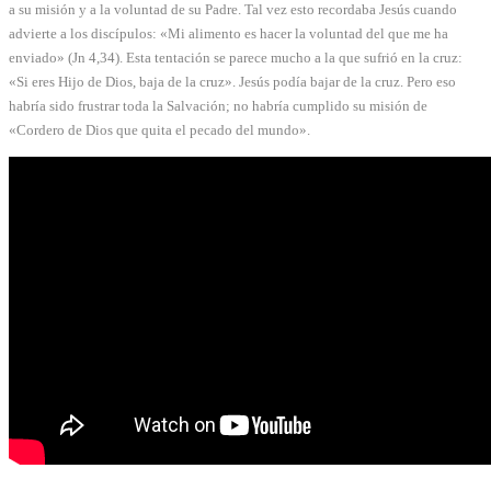
a su misión y a la voluntad de su Padre. Tal vez esto recordaba Jesús cuando
advierte a los discípulos: «Mi alimento es hacer la voluntad del que me ha
enviado» (Jn 4,34). Esta tentación se parece mucho a la que sufrió en la cruz:
«Si eres Hijo de Dios, baja de la cruz». Jesús podía bajar de la cruz. Pero eso
habría sido frustrar toda la Salvación; no habría cumplido su misión de
«Cordero de Dios que quita el pecado del mundo».