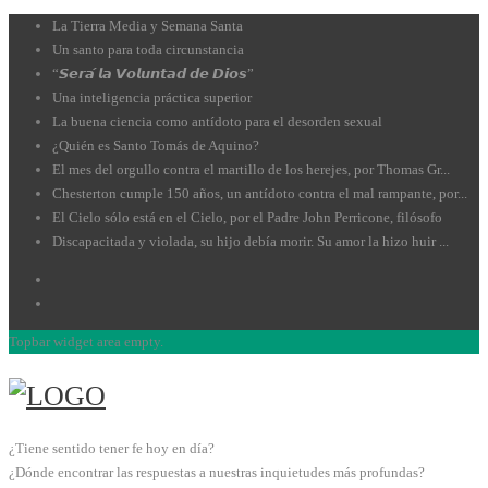
La Tierra Media y Semana Santa
Un santo para toda circunstancia
“𝙎𝙚𝙧𝙖́ 𝙡𝙖 𝙑𝙤𝙡𝙪𝙣𝙩𝙖𝙙 𝙙𝙚 𝘿𝙞𝙤𝙨”
Una inteligencia práctica superior
La buena ciencia como antídoto para el desorden sexual
¿Quién es Santo Tomás de Aquino?
El mes del orgullo contra el martillo de los herejes, por Thomas Gr...
Chesterton cumple 150 años, un antídoto contra el mal rampante, por...
El Cielo sólo está en el Cielo, por el Padre John Perricone, filósofo
Discapacitada y violada, su hijo debía morir. Su amor la hizo huir ...
Topbar widget area empty.
¿Tiene sentido tener fe hoy en día?
¿Dónde encontrar las respuestas a nuestras inquietudes más profundas?