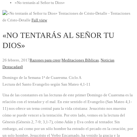
«No tentarás al Señor tu Dios»
Tentaciones de Cristo-Detalle - Tentaciones
de Cristo-Detalle
Full view
«NO TENTARÁS AL SEÑOR TU
DIOS»
26 febrero, 2017
Razones para creer
Meditaciones Bíblicas
,
Noticias
Destacadas
0
Domingo de la Semana 1ª de Cuaresma. Ciclo A
Lectura del Santo Evangelio según San Mateo 4,1-11
Una de las constantes en las lecturas de este primer Domingo de Cuaresma es la
relación con el tentador y el mal. En este sentido el Evangelio (San Mateo 4,1-
11) nos ofrece un tema central para la vida cristiana: Jesucristo nos muestra
cómo se puede vencer a la tentación. Por otro lado, vemos en la lectura del
Génesis (Génesis 2, 7-9; 3,1-7), cómo Adán y Eva ceden al tentador. Sin
embargo, así como por un sólo hombre ha entrado el pecado en la creación; por
un solo hombre, Jesucristo el Verbo Encarnado, ha venido la gracia y la