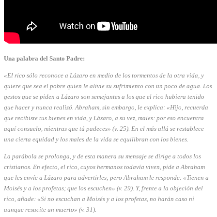
Una palabra del Santo Padre:
«El rico sólo reconoce a Lázaro en medio de los tormentos de la otra vida, y
quiere que sea el pobre quien le alivie su sufrimiento con un poco de agua. Los
gestos que se piden a Lázaro son semejantes a los que el rico hubiera tenido
que hacer y nunca realizó. Abraham, sin embargo, le explica: «Hijo, recuerda
que recibiste tus bienes en vida, y Lázaro, a su vez, males: por eso encuentra
aquí consuelo, mientras que tú padeces» (v. 25). En el más allá se restablece
una cierta equidad y los males de la vida se equilibran con los bienes.
La parábola se prolonga, y de esta manera su mensaje se dirige a todos los
cristianos. En efecto, el rico, cuyos hermanos todavía viven, pide a Abraham
que les envíe a Lázaro para advertirles; pero Abraham le responde: «Tienen a
Moisés y a los profetas; que los escuchen» (v. 29). Y, frente a la objeción del
rico, añade: «Si no escuchan a Moisés y a los profetas, no harán caso ni
aunque resucite un muerto» (v. 31).