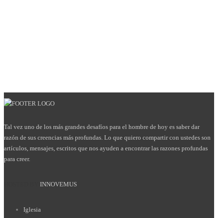
Tal vez uno de los más grandes desafíos para el hombre de hoy es saber dar
razón de sus creencias más profundas. Lo que quiero compartir con ustedes son
artículos, mensajes, escritos que nos ayuden a encontrar las razones profundas
para creer.
HOSTED BY
INNOVEMUS
Iglesia