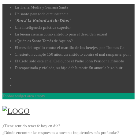
La Tierra Media y Semana Santa
Un santo para toda circunstancia
“𝙎𝙚𝙧𝙖́ 𝙡𝙖 𝙑𝙤𝙡𝙪𝙣𝙩𝙖𝙙 𝙙𝙚 𝘿𝙞𝙤𝙨”
Una inteligencia práctica superior
La buena ciencia como antídoto para el desorden sexual
¿Quién es Santo Tomás de Aquino?
El mes del orgullo contra el martillo de los herejes, por Thomas Gr...
Chesterton cumple 150 años, un antídoto contra el mal rampante, por...
El Cielo sólo está en el Cielo, por el Padre John Perricone, filósofo
Discapacitada y violada, su hijo debía morir. Su amor la hizo huir ...
Topbar widget area empty.
¿Tiene sentido tener fe hoy en día?
¿Dónde encontrar las respuestas a nuestras inquietudes más profundas?