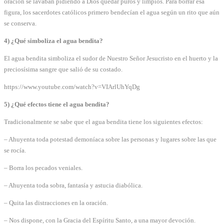
oración se lavaban pidiendo a Dios quedar puros y limpios. Para borrar esa
figura, los sacerdotes católicos primero bendecían el agua según un rito que aún
se conserva.
4) ¿Qué simboliza el agua bendita?
El agua bendita simboliza el sudor de Nuestro Señor Jesucristo en el huerto y la
preciosísima sangre que salió de su costado.
https://www.youtube.com/watch?v=VIArlUhYqDg
5) ¿Qué efectos tiene el agua bendita?
Tradicionalmente se sabe que el agua bendita tiene los siguientes efectos:
– Ahuyenta toda potestad demoníaca sobre las personas y lugares sobre las que
se rocía.
– Borra los pecados veniales.
– Ahuyenta toda sobra, fantasía y astucia diabólica.
– Quita las distracciones en la oración.
– Nos dispone, con la Gracia del Espíritu Santo, a una mayor devoción.