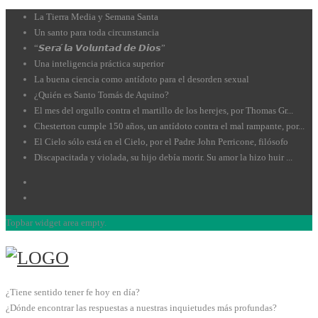
La Tierra Media y Semana Santa
Un santo para toda circunstancia
“𝙎𝙚𝙧𝙖́ 𝙡𝙖 𝙑𝙤𝙡𝙪𝙣𝙩𝙖𝙙 𝙙𝙚 𝘿𝙞𝙤𝙨”
Una inteligencia práctica superior
La buena ciencia como antídoto para el desorden sexual
¿Quién es Santo Tomás de Aquino?
El mes del orgullo contra el martillo de los herejes, por Thomas Gr...
Chesterton cumple 150 años, un antídoto contra el mal rampante, por...
El Cielo sólo está en el Cielo, por el Padre John Perricone, filósofo
Discapacitada y violada, su hijo debía morir. Su amor la hizo huir ...
Topbar widget area empty.
¿Tiene sentido tener fe hoy en día?
¿Dónde encontrar las respuestas a nuestras inquietudes más profundas?