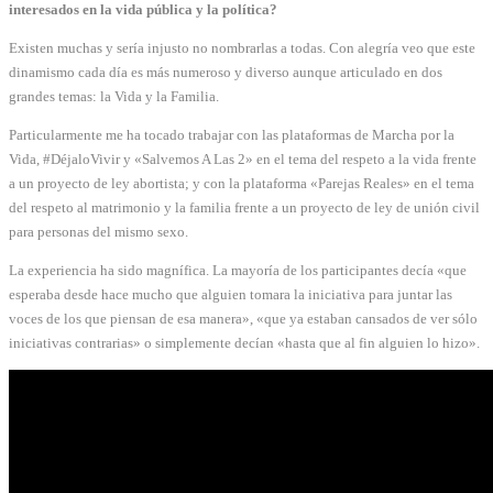
interesados en la vida pública y la política?
Existen muchas y sería injusto no nombrarlas a todas. Con alegría veo que este
dinamismo cada día es más numeroso y diverso aunque articulado en dos
grandes temas: la Vida y la Familia.
Particularmente me ha tocado trabajar con las plataformas de Marcha por la
Vida, #DéjaloVivir y «Salvemos A Las 2» en el tema del respeto a la vida frente
a un proyecto de ley abortista; y con la plataforma «Parejas Reales» en el tema
del respeto al matrimonio y la familia frente a un proyecto de ley de unión civil
para personas del mismo sexo.
La experiencia ha sido magnífica. La mayoría de los participantes decía «que
esperaba desde hace mucho que alguien tomara la iniciativa para juntar las
voces de los que piensan de esa manera», «que ya estaban cansados de ver sólo
iniciativas contrarias» o simplemente decían «hasta que al fin alguien lo hizo».