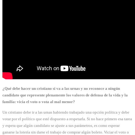
¿Qué debe hacer un cristiano si va a las urnas y no reconoce a ningún
candidato que represente plenamente los valores de defensa de la vida y la
familia: vicia el voto o vota al mal menor?
Un cristiano debe ir a las urnas habiendo trabajado una opción política y debe
votar por el político que esté dispuesto a respetarla. Si no hace primero esa tarea
y espera que algún candidato se ajuste a sus parámetros, es como esperar
ganarse la lotería sin darse el trabajo de comprar algún boleto. Viciar el voto o