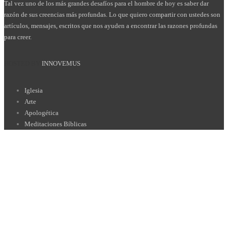
Tal vez uno de los más grandes desafíos para el hombre de hoy es saber dar
razón de sus creencias más profundas. Lo que quiero compartir con ustedes son
artículos, mensajes, escritos que nos ayuden a encontrar las razones profundas
para creer.
HOSTED BY
INNOVEMUS
Iglesia
Arte
Apologética
Meditaciones Bíblicas