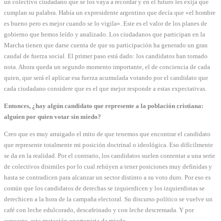
un colectivo ciudadano que se los vaya a recordar y en el futuro les exija que
cumplan su palabra. Había un expresidente argentino que decía que «el hombre
es bueno pero es mejor cuando se lo vigila». Este es el valor de los planes de
gobierno que hemos leído y analizado. Los ciudadanos que participan en la
Marcha tienen que darse cuenta de que su participación ha generado un gran
caudal de fuerza social. El primer paso está dado: los candidatos han tomado
nota. Ahora queda un segundo momento importante, el de conciencia de cada
quien, que será el aplicar esa fuerza acumulada votando por el candidato que
cada ciudadano considere que es el que mejor responde a estas expectativas.
Entonces, ¿hay algún candidato que represente a la población cristiana:
alguien por quien votar sin miedo?
Creo que es muy arraigado el mito de que tenemos que encontrar el candidato
que represente totalmente mi posición doctrinal o ideológica. Eso difícilmente
se da en la realidad. Por el contrario, los candidatos suelen contentar a una serie
de colectivos disimiles por lo cual rehúyen a tener posiciones muy definidas y
hasta se contradicen para alcanzar un sector distinto a su voto duro. Por eso es
común que los candidatos de derechas se izquierdicen y los izquierdistas se
derechicen a la hora de la campaña electoral. Su discurso político se vuelve un
café con leche edulcorado, descafeinado y con leche descremada. Y por
supuesto, esta mutación oportunista da miedo.