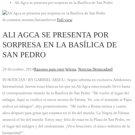
Ali Agca se presenta por sorpresa en la Basílica de San Pedro
dt.common.streams.StreamServer
Full view
ALI AGCA SE PRESENTA POR
SORPRESA EN LA BASÍLICA DE
SAN PEDRO
29 diciembre, 2014
Razones para creer
Iglesia
,
Noticias Destacadas
0
IN NOTICIAS / BY GABRIEL ARIZA /. Según informa en exclusiva Adnkronos
International, fueron rosas blancas las que un Ali Agca emocionado llevó hasta
el correspondiente túmulo de la Basílica de San Pedro. “He vuelto al lugar del
milagro. Aquí se verificó el tercer secreto de Fátima. Yo, con el atentado al Papa,
realicé un milagro”, dijo posteriormente: “He vuelto a Roma treinta y cuatro
años después para gritar que estamos en el fin del mundo. La Virgen de Fátima
anunció el fin del mundo. Estoy muy feliz de estar en la Plaza de San Pedro, en
el lugar del milagro y del cristianismo. ¡Viva Jesucristo, el único redentor de la
humanidad!“.