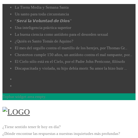
La Tierra Media y Semana Santa
Un santo para toda circunstancia
“𝙎𝙚𝙧𝙖́ 𝙡𝙖 𝙑𝙤𝙡𝙪𝙣𝙩𝙖𝙙 𝙙𝙚 𝘿𝙞𝙤𝙨”
Una inteligencia práctica superior
La buena ciencia como antídoto para el desorden sexual
¿Quién es Santo Tomás de Aquino?
El mes del orgullo contra el martillo de los herejes, por Thomas Gr...
Chesterton cumple 150 años, un antídoto contra el mal rampante, por...
El Cielo sólo está en el Cielo, por el Padre John Perricone, filósofo
Discapacitada y violada, su hijo debía morir. Su amor la hizo huir ...
Topbar widget area empty.
¿Tiene sentido tener fe hoy en día?
¿Dónde encontrar las respuestas a nuestras inquietudes más profundas?