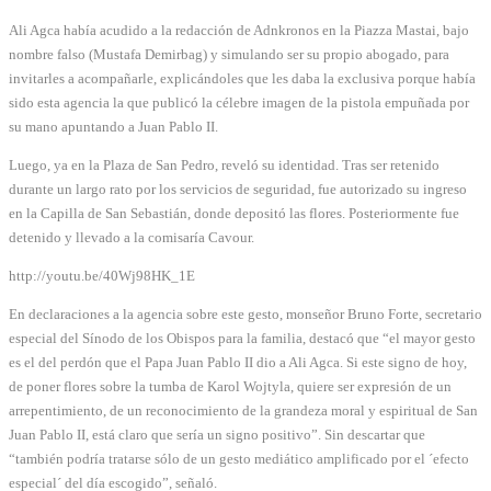
Ali Agca había acudido a la redacción de Adnkronos en la Piazza Mastai, bajo
nombre falso (Mustafa Demirbag) y simulando ser su propio abogado, para
invitarles a acompañarle, explicándoles que les daba la exclusiva porque había
sido esta agencia la que publicó la célebre imagen de la pistola empuñada por
su mano apuntando a Juan Pablo II.
Luego, ya en la Plaza de San Pedro, reveló su identidad. Tras ser retenido
durante un largo rato por los servicios de seguridad, fue autorizado su ingreso
en la Capilla de San Sebastián, donde depositó las flores. Posteriormente fue
detenido y llevado a la comisaría Cavour.
http://youtu.be/40Wj98HK_1E
En declaraciones a la agencia sobre este gesto, monseñor Bruno Forte, secretario
especial del Sínodo de los Obispos para la familia, destacó que “el mayor gesto
es el del perdón que el Papa Juan Pablo II dio a Ali Agca. Si este signo de hoy,
de poner flores sobre la tumba de Karol Wojtyla, quiere ser expresión de un
arrepentimiento, de un reconocimiento de la grandeza moral y espiritual de San
Juan Pablo II, está claro que sería un signo positivo”. Sin descartar que
“también podría tratarse sólo de un gesto mediático amplificado por el ´efecto
especial´ del día escogido”, señaló.