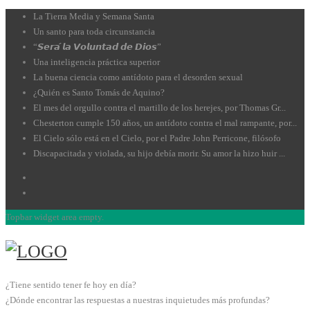
La Tierra Media y Semana Santa
Un santo para toda circunstancia
“𝙎𝙚𝙧𝙖́ 𝙡𝙖 𝙑𝙤𝙡𝙪𝙣𝙩𝙖𝙙 𝙙𝙚 𝘿𝙞𝙤𝙨”
Una inteligencia práctica superior
La buena ciencia como antídoto para el desorden sexual
¿Quién es Santo Tomás de Aquino?
El mes del orgullo contra el martillo de los herejes, por Thomas Gr...
Chesterton cumple 150 años, un antídoto contra el mal rampante, por...
El Cielo sólo está en el Cielo, por el Padre John Perricone, filósofo
Discapacitada y violada, su hijo debía morir. Su amor la hizo huir ...
Topbar widget area empty.
¿Tiene sentido tener fe hoy en día?
¿Dónde encontrar las respuestas a nuestras inquietudes más profundas?