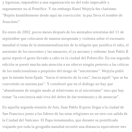
y ligerezas, imputables a una organización no del todo impecable y
seguramente no al Pontífice. Y sin embargo Karol Wojtyla fue clarísimo:
“Repito humildemente desde aquí mi convicción: la paz lleva el nombre de
Jesucristo”.
En enero de 2002, pocos meses después de los atentados terroristas del 11 de
septiembre que colocaron de manera inesperada y violenta sobre el escenario
mundial el tema de la instrumentalización de la religión que justifica el odio, el
asesinato de los inocentes y las masacres, el ya anciano y enfermo Juan Pablo II
quiso repetir el gesto llevado a cabo en la ciudad del Pobrecillo. En esa segunda
edición se prestó mucha más atención a no ofrecer ningún pretexto a las críticas
de los tradicionalistas a propósito del riesgo de “sincretismo”. Wojtyla pidió
que la mirada fuera fijada “hacia el misterio de la cruz”, hacia aquél “que se ha
convertido en nuestra paz”. Y corroboró que en el diálogo no hay que
“abandonarse de ningún modo al relativismo ni al sincretismo” sino que hay
tomar “la conciencia más viva del deber de dar testimonio y de anunciar”.
En aquella segunda reunión de Asís, Juan Pablo II quiso llegar a la ciudad de
San Francisco junto a los líderes de las otras religiones en un tren con salida de
la Ciudad del Vaticano. El Papa trotamundos, que durante su pontificado
viajando por toda la geografía mundial recorrió una distancia equivalente tres