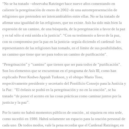
“No se ha tratado –observaba Ratzinger hace nueve años comentando en
caliente la peregrinación de enero de 2002- de una autorrepresentación de
religiones que pretenden ser intercambiables entre ellas. No se ha tratado de
afirmar una igualdad de las religiones, que no existe. Asís ha sido más bien la
expresión de un camino, de una búsqueda, de la peregrinación a favor de la paz
y es tal sólo si está unida a la justicia”. “Con su testimonio a favor de la paz,
con su compromiso por la paz en la justicia- seguía diciendo el cardenal- los
representantes de las religiones han tomado, en el límite de sus posibilidades,
un camino que tiene que ser para todos un camino de purificación”.
“Peregrinación” y “camino” que tienen que ser para todos de “purificación”.
Son los elementos que se encuentran en el programa de Asís III, como han
explicado Peter Kodwo Appiah Turkson, y el obispo Mario Toso,
respectivamente presidente y secretario del Pontificio Consejo para la Justicia y
la Paz: “El énfasis se podrá en la peregrinación y no en la oración”, se ha
tratado “de poner el acento en las cosas prácticas como caminar juntos por la
justicia y la paz”.
Por lo tanto no habrá momentos públicos de oración , ni siquiera en otra sede,
como sucedió en 1986. Habrá solamente un espacio para la oración personal de
cada uno. De todos modos, vale la pena recordar que el Cardenal Ratzinger, en