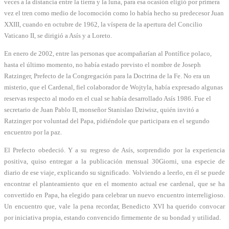
veces a la distancia entre la tierra y la luna, para esa ocasión eligió por primera
vez el tren como medio de locomoción como lo había hecho su predecesor Juan
XXIII, cuando en octubre de 1962, la víspera de la apertura del Concilio
Vaticano II, se dirigió a Asís y a Loreto.
En enero de 2002, entre las personas que acompañarían al Pontífice polaco,
hasta el último momento, no había estado previsto el nombre de Joseph
Ratzinger, Prefecto de la Congregación para la Doctrina de la Fe. No era un
misterio, que el Cardenal, fiel colaborador de Wojtyla, había expresado algunas
reservas respecto al modo en el cual se había desarrollado Asís 1986. Fue el
secretario de Juan Pablo II, monseñor Stanislao Dziwisz, quién invitó a
Ratzinger por voluntad del Papa, pidiéndole que participara en el segundo
encuentro por la paz.
El Prefecto obedeció. Y a su regreso de Asís, sorprendido por la experiencia
positiva, quiso entregar a la publicación mensual 30Giorni, una especie de
diario de ese viaje, explicando su significado. Volviendo a leerlo, en él se puede
encontrar el planteamiento que en el momento actual ese cardenal, que se ha
convertido en Papa, ha elegido para celebrar un nuevo encuentro interreligioso.
Un encuentro que, vale la pena recordar, Benedicto XVI ha querido convocar
por iniciativa propia, estando convencido firmemente de su bondad y utilidad.