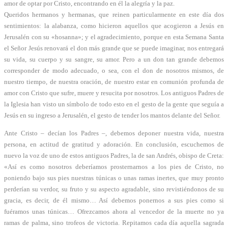
amor de optar por Cristo, encontrando en él la alegría y la paz.
Queridos hermanos y hermanas, que reinen particularmente en este día dos
sentimientos: la alabanza, como hicieron aquellos que acogieron a Jesús en
Jerusalén con su «hosanna»; y el agradecimiento, porque en esta Semana Santa
el Señor Jesús renovará el don más grande que se puede imaginar, nos entregará
su vida, su cuerpo y su sangre, su amor. Pero a un don tan grande debemos
corresponder de modo adecuado, o sea, con el don de nosotros mismos, de
nuestro tiempo, de nuestra oración, de nuestro estar en comunión profunda de
amor con Cristo que sufre, muere y resucita por nosotros. Los antiguos Padres de
la Iglesia han visto un símbolo de todo esto en el gesto de la gente que seguía a
Jesús en su ingreso a Jerusalén, el gesto de tender los mantos delante del Señor.
Ante Cristo – decían los Padres –, debemos deponer nuestra vida, nuestra
persona, en actitud de gratitud y adoración. En conclusión, escuchemos de
nuevo la voz de uno de estos antiguos Padres, la de san Andrés, obispo de Creta:
«Así es como nosotros deberíamos prosternarnos a los pies de Cristo, no
poniendo bajo sus pies nuestras túnicas o unas ramas inertes, que muy pronto
perderían su verdor, su fruto y su aspecto agradable, sino revistiéndonos de su
gracia, es decir, de él mismo… Así debemos ponernos a sus pies como si
fuéramos unas túnicas… Ofrezcamos ahora al vencedor de la muerte no ya
ramas de palma, sino trofeos de victoria. Repitamos cada día aquella sagrada