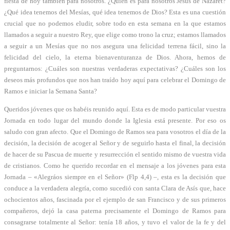
fiesta de hoy también para nosotros. ¿Quién es para nosotros Jesús de Nazaret?
¿Qué idea tenemos del Mesías, qué idea tenemos de Dios? Esta es una cuestión
crucial que no podemos eludir, sobre todo en esta semana en la que estamos
llamados a seguir a nuestro Rey, que elige como trono la cruz; estamos llamados
a seguir a un Mesías que no nos asegura una felicidad terrena fácil, sino la
felicidad del cielo, la eterna bienaventuranza de Dios. Ahora, hemos de
preguntarnos: ¿Cuáles son nuestras verdaderas expectativas? ¿Cuáles son los
deseos más profundos que nos han traído hoy aquí para celebrar el Domingo de
Ramos e iniciar la Semana Santa?
Queridos jóvenes que os habéis reunido aquí. Esta es de modo particular vuestra
Jornada en todo lugar del mundo donde la Iglesia está presente. Por eso os
saludo con gran afecto. Que el Domingo de Ramos sea para vosotros el día de la
decisión, la decisión de acoger al Señor y de seguirlo hasta el final, la decisión
de hacer de su Pascua de muerte y resurrección el sentido mismo de vuestra vida
de cristianos. Como he querido recordar en el mensaje a los jóvenes para esta
Jornada – «Alegráos siempre en el Señor» (Flp 4,4) –, esta es la decisión que
conduce a la verdadera alegría, como sucedió con santa Clara de Asís que, hace
ochocientos años, fascinada por el ejemplo de san Francisco y de sus primeros
compañeros, dejó la casa paterna precisamente el Domingo de Ramos para
consagrarse totalmente al Señor: tenía 18 años, y tuvo el valor de la fe y del