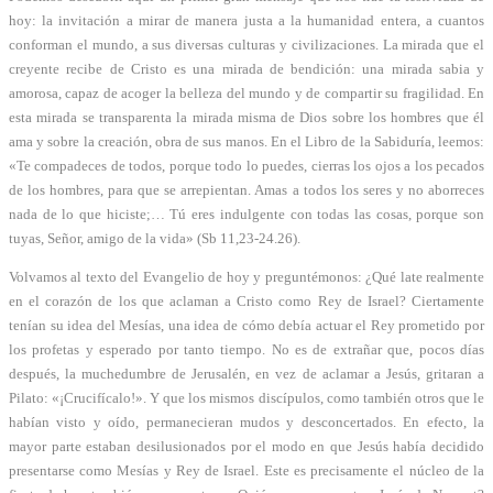
hoy: la invitación a mirar de manera justa a la humanidad entera, a cuantos
conforman el mundo, a sus diversas culturas y civilizaciones. La mirada que el
creyente recibe de Cristo es una mirada de bendición: una mirada sabia y
amorosa, capaz de acoger la belleza del mundo y de compartir su fragilidad. En
esta mirada se transparenta la mirada misma de Dios sobre los hombres que él
ama y sobre la creación, obra de sus manos. En el Libro de la Sabiduría, leemos:
«Te compadeces de todos, porque todo lo puedes, cierras los ojos a los pecados
de los hombres, para que se arrepientan. Amas a todos los seres y no aborreces
nada de lo que hiciste;… Tú eres indulgente con todas las cosas, porque son
tuyas, Señor, amigo de la vida» (Sb 11,23-24.26).
Volvamos al texto del Evangelio de hoy y preguntémonos: ¿Qué late realmente
en el corazón de los que aclaman a Cristo como Rey de Israel? Ciertamente
tenían su idea del Mesías, una idea de cómo debía actuar el Rey prometido por
los profetas y esperado por tanto tiempo. No es de extrañar que, pocos días
después, la muchedumbre de Jerusalén, en vez de aclamar a Jesús, gritaran a
Pilato: «¡Crucifícalo!». Y que los mismos discípulos, como también otros que le
habían visto y oído, permanecieran mudos y desconcertados. En efecto, la
mayor parte estaban desilusionados por el modo en que Jesús había decidido
presentarse como Mesías y Rey de Israel. Este es precisamente el núcleo de la