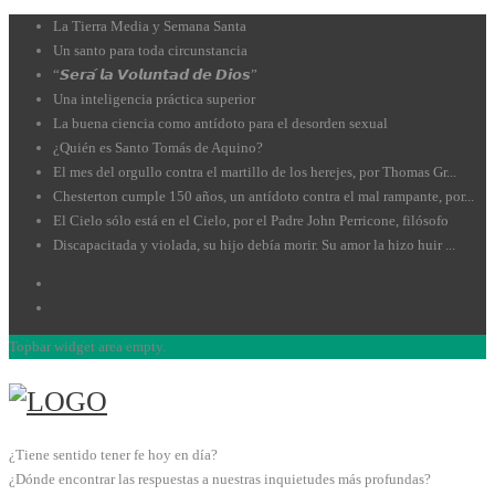
La Tierra Media y Semana Santa
Un santo para toda circunstancia
“𝙎𝙚𝙧𝙖́ 𝙡𝙖 𝙑𝙤𝙡𝙪𝙣𝙩𝙖𝙙 𝙙𝙚 𝘿𝙞𝙤𝙨”
Una inteligencia práctica superior
La buena ciencia como antídoto para el desorden sexual
¿Quién es Santo Tomás de Aquino?
El mes del orgullo contra el martillo de los herejes, por Thomas Gr...
Chesterton cumple 150 años, un antídoto contra el mal rampante, por...
El Cielo sólo está en el Cielo, por el Padre John Perricone, filósofo
Discapacitada y violada, su hijo debía morir. Su amor la hizo huir ...
Topbar widget area empty.
¿Tiene sentido tener fe hoy en día?
¿Dónde encontrar las respuestas a nuestras inquietudes más profundas?