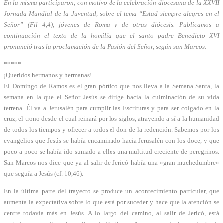
En la misma participaron, con motivo de la celebración diocesana de la XXVII
Jornada Mundial de la Juventud, sobre el tema “Estad siempre alegres en el
Señor” (Fil 4,4), jóvenes de Roma y de otras diócesis. Publicamos a
continuación el texto de la homilía que el santo padre Benedicto XVI
pronunció tras la proclamación de la Pasión del Señor, según san Marcos.
*****
¡Queridos hermanos y hermanas!
El Domingo de Ramos es el gran pórtico que nos lleva a la Semana Santa, la
semana en la que el Señor Jesús se dirige hacia la culminación de su vida
terrena. Él va a Jerusalén para cumplir las Escrituras y para ser colgado en la
cruz, el trono desde el cual reinará por los siglos, atrayendo a sí a la humanidad
de todos los tiempos y ofrecer a todos el don de la redención. Sabemos por los
evangelios que Jesús se había encaminado hacia Jerusalén con los doce, y que
poco a poco se había ido sumado a ellos una multitud creciente de peregrinos.
San Marcos nos dice que ya al salir de Jericó había una «gran muchedumbre»
que seguía a Jesús (cf. 10,46).
En la última parte del trayecto se produce un acontecimiento particular, que
aumenta la expectativa sobre lo que está por suceder y hace que la atención se
centre todavía más en Jesús. A lo largo del camino, al salir de Jericó, está