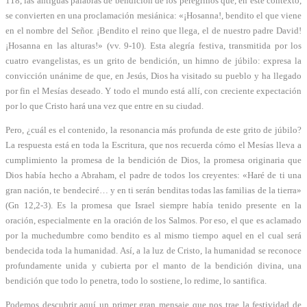
118, las antiguas palabras de bendición de los peregrinos que, en este contexto,
se convierten en una proclamación mesiánica: «¡Hosanna!, bendito el que viene
en el nombre del Señor. ¡Bendito el reino que llega, el de nuestro padre David!
¡Hosanna en las alturas!» (vv. 9-10). Esta alegría festiva, transmitida por los
cuatro evangelistas, es un grito de bendición, un himno de júbilo: expresa la
convicción unánime de que, en Jesús, Dios ha visitado su pueblo y ha llegado
por fin el Mesías deseado. Y todo el mundo está allí, con creciente expectación
por lo que Cristo hará una vez que entre en su ciudad.
Pero, ¿cuál es el contenido, la resonancia más profunda de este grito de júbilo?
La respuesta está en toda la Escritura, que nos recuerda cómo el Mesías lleva a
cumplimiento la promesa de la bendición de Dios, la promesa originaria que
Dios había hecho a Abraham, el padre de todos los creyentes: «Haré de ti una
gran nación, te bendeciré… y en ti serán benditas todas las familias de la tierra»
(Gn 12,2-3). Es la promesa que Israel siempre había tenido presente en la
oración, especialmente en la oración de los Salmos. Por eso, el que es aclamado
por la muchedumbre como bendito es al mismo tiempo aquel en el cual será
bendecida toda la humanidad. Así, a la luz de Cristo, la humanidad se reconoce
profundamente unida y cubierta por el manto de la bendición divina, una
bendición que todo lo penetra, todo lo sostiene, lo redime, lo santifica.
Podemos descubrir aquí un primer gran mensaje que nos trae la festividad de