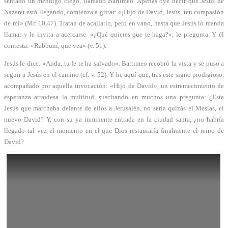
sentado un mendigo ciego, llamado Bartimeo. Apenas oye decir que Jesús de
Nazaret está llegando, comienza a gritar: «¡Hijo de David, Jesús, ten compasión
de mí» (Mc 10,47). Tratan de acallarlo, pero en vano, hasta que Jesús lo manda
llamar y le invita a acercarse. «¿Qué quieres que te haga?», le pregunta. Y él
contesta: «Rabbuní, que vea» (v. 51).
Jesús le dice: «Anda, tu fe te ha salvado». Bartimeo recobró la vista y se puso a
seguir a Jesús en el camino (cf. v. 52). Y he aquí que, tras este signo prodigioso,
acompañado por aquella invocación: «Hijo de David», un estremecimiento de
esperanza atraviesa la multitud, suscitando en muchos una pregunta: ¿Este
Jesús que marchaba delante de ellos a Jerusalén, no sería quizás el Mesías, el
nuevo David? Y, con su ya inminente entrada en la ciudad santa, ¿no habría
llegado tal vez el momento en el que Dios restauraría finalmente el reino de
David?