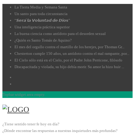
La Tierra Media y Semana Santa
Un santo para toda circunstancia
“𝙎𝙚𝙧𝙖́ 𝙡𝙖 𝙑𝙤𝙡𝙪𝙣𝙩𝙖𝙙 𝙙𝙚 𝘿𝙞𝙤𝙨”
Una inteligencia práctica superior
La buena ciencia como antídoto para el desorden sexual
¿Quién es Santo Tomás de Aquino?
El mes del orgullo contra el martillo de los herejes, por Thomas Gr...
Chesterton cumple 150 años, un antídoto contra el mal rampante, por...
El Cielo sólo está en el Cielo, por el Padre John Perricone, filósofo
Discapacitada y violada, su hijo debía morir. Su amor la hizo huir ...
Topbar widget area empty.
¿Tiene sentido tener fe hoy en día?
¿Dónde encontrar las respuestas a nuestras inquietudes más profundas?