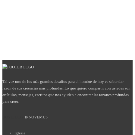
Tal vez uno de los más grandes desafíos para el hombre de hoy es saber dar
razón de sus creencias más profundas. Lo que quiero compartir con ustedes son
artículos, mensajes, escritos que nos ayuden a encontrar las razones profundas
para creer.
HOSTED BY
INNOVEMUS
Iglesia