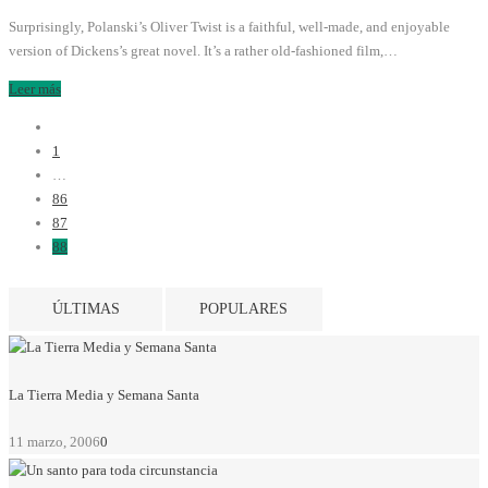
Surprisingly, Polanski’s Oliver Twist is a faithful, well-made, and enjoyable
version of Dickens’s great novel. It’s a rather old-fashioned film,…
Leer más
1
…
86
87
88
ÚLTIMAS
POPULARES
La Tierra Media y Semana Santa
11 marzo, 2006
0