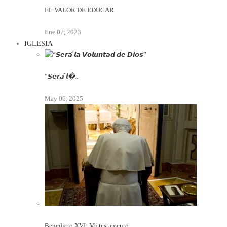
EL VALOR DE EDUCAR
Ene 07, 2023
IGLESIA
“𝙎𝙚𝙧𝙖́ 𝙡�..
May 06, 2025
Benedicto XVI: Mi testamento..