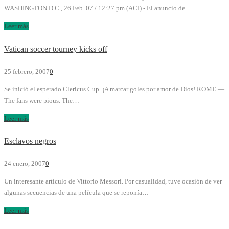
WASHINGTON D.C., 26 Feb. 07 / 12:27 pm (ACI).- El anuncio de…
Leer más
Vatican soccer tourney kicks off
25 febrero, 2007
0
Se inició el esperado Clericus Cup. ¡A marcar goles por amor de Dios! ROME —
The fans were pious. The…
Leer más
Esclavos negros
24 enero, 2007
0
Un interesante artículo de Vittorio Messori. Por casualidad, tuve ocasión de ver
algunas secuencias de una película que se reponía…
Leer más