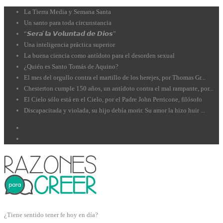
La Tierra Media y Semana Santa
Un santo para toda circunstancia
“𝙎𝙚𝙧𝙖́ 𝙡𝙖 𝙑𝙤𝙡𝙪𝙣𝙩𝙖𝙙 𝙙𝙚 𝘿𝙞𝙤𝙨”
Una inteligencia práctica superior
La buena ciencia como antídoto para el desorden sexual
¿Quién es Santo Tomás de Aquino?
El mes del orgullo contra el martillo de los herejes, por Thomas Gr...
Chesterton cumple 150 años, un antídoto contra el mal rampante, por...
El Cielo sólo está en el Cielo, por el Padre John Perricone, filósofo
Discapacitada y violada, su hijo debía morir. Su amor la hizo huir ...
¿Tiene sentido tener fe hoy en día?