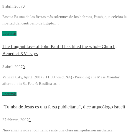
9 abril, 2007
0
Pascua Es una de las fiestas más solemnes de los hebreos, Pesah, que celebra la
libertad del cautiverio de Egipto.…
Leer más
The fragrant love of John Paul II has filled the whole Church,
Benedict XVI says
3 abril, 2007
0
Vatican City, Apr 2, 2007 / 11:00 pm (CNA).- Presiding at a Mass Monday
afternoon in St. Peter’s Basilica to…
Leer más
“Tumba de Jesús es una farsa publicitaria", dice arqueólogo israelí
27 febrero, 2007
0
Nuevamente nos encontramos ante una clara manipulación mediática.