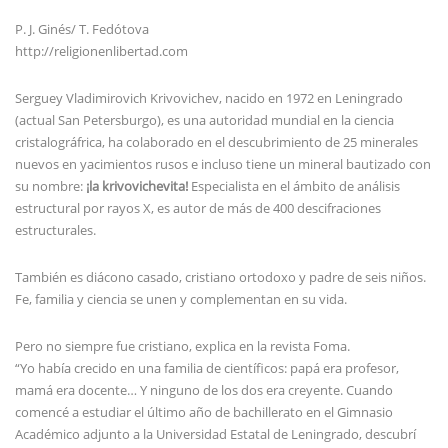
P. J. Ginés/ T. Fedótova
http://religionenlibertad.com
Serguey Vladimirovich Krivovichev, nacido en 1972 en Leningrado
(actual San Petersburgo), es una autoridad mundial en la ciencia
cristalográfrica, ha colaborado en el descubrimiento de 25 minerales
nuevos en yacimientos rusos e incluso tiene un mineral bautizado con
su nombre:
¡la krivovichevita!
Especialista en el ámbito de análisis
estructural por rayos X, es autor de más de 400 descifraciones
estructurales.
También es diácono casado, cristiano ortodoxo y padre de seis niños.
Fe, familia y ciencia se unen y complementan en su vida.
Pero no siempre fue cristiano, explica en la revista Foma.
“Yo había crecido en una familia de científicos: papá era profesor,
mamá era docente… Y ninguno de los dos era creyente. Cuando
comencé a estudiar el último año de bachillerato en el Gimnasio
Académico adjunto a la Universidad Estatal de Leningrado, descubrí