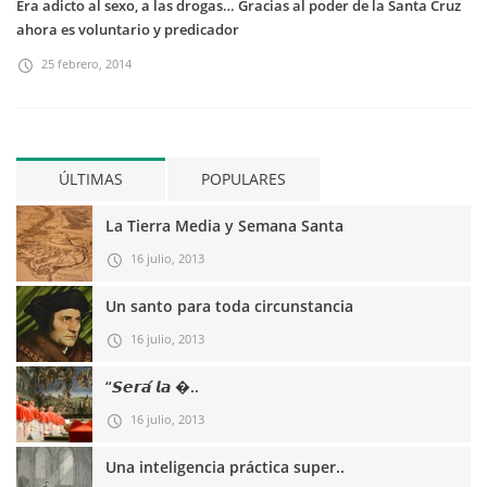
Era adicto al sexo, a las drogas… Gracias al poder de la Santa Cruz
ahora es voluntario y predicador
25 febrero, 2014
ÚLTIMAS
POPULARES
La Tierra Media y Semana Santa
16 julio, 2013
Un santo para toda circunstancia
16 julio, 2013
“𝙎𝙚𝙧𝙖́ 𝙡𝙖 �..
16 julio, 2013
Una inteligencia práctica super..