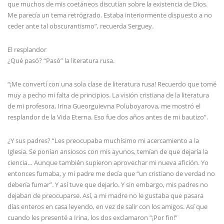
que muchos de mis coetáneos discutían sobre la existencia de Dios.
Me parecía un tema retrógrado. Estaba interiormente dispuesto a no
ceder ante tal obscurantismo”, recuerda Serguey.
El resplandor
¿Qué pasó? “Pasó” la literatura rusa.
“¡Me convertí con una sola clase de literatura rusa! Recuerdo que tomé
muy a pecho mi falta de principios. La visión cristiana de la literatura
de mi profesora, Irina Gueorguievna Poluboyarova, me mostró el
resplandor de la Vida Eterna. Eso fue dos años antes de mi bautizo”.
¿Y sus padres? “Les preocupaba muchísimo mi acercamiento a la
Iglesia. Se ponían ansiosos con mis ayunos, temían de que dejaría la
ciencia… Aunque también supieron aprovechar mi nueva afición. Yo
entonces fumaba, y mi padre me decía que “un cristiano de verdad no
debería fumar”. Y así tuve que dejarlo. Y sin embargo, mis padres no
dejaban de preocuparse. Así, a mi madre no le gustaba que pasara
días enteros en casa leyendo, en vez de salir con los amigos. Así que
cuando les presenté a Irina, los dos exclamaron “¡Por fin!”