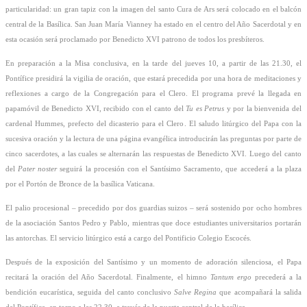
particularidad: un gran tapiz con la imagen del santo Cura de Ars será colocado en el balcón
central de la Basílica. San Juan María Vianney ha estado en el centro del Año Sacerdotal y en
esta ocasión será proclamado por Benedicto XVI patrono de todos los presbíteros.
En preparación a la Misa conclusiva, en la tarde del jueves 10, a partir de las 21.30, el
Pontífice presidirá la vigilia de oración, que estará precedida por una hora de meditaciones y
reflexiones a cargo de la Congregación para el Clero. El programa prevé la llegada en
papamóvil de Benedicto XVI, recibido con el canto del
Tu es Petrus
y por la bienvenida del
cardenal Hummes, prefecto del dicasterio para el Clero. El saludo litúrgico del Papa con la
sucesiva oración y la lectura de una página evangélica introducirán las preguntas por parte de
cinco sacerdotes, a las cuales se alternarán las respuestas de Benedicto XVI. Luego del canto
del
Pater noster
seguirá la procesión con el Santísimo Sacramento, que accederá a la plaza
por el Portón de Bronce de la basílica Vaticana.
El palio procesional – precedido por dos guardias suizos – será sostenido por ocho hombres
de la asociación Santos Pedro y Pablo, mientras que doce estudiantes universitarios portarán
las antorchas. El servicio litúrgico está a cargo del Pontificio Colegio Escocés.
Después de la exposición del Santísimo y un momento de adoración silenciosa, el Papa
recitará la oración del Año Sacerdotal. Finalmente, el himno
Tantum ergo
precederá a la
bendición eucarística, seguida del canto conclusivo
Salve Regina
que acompañará la salida