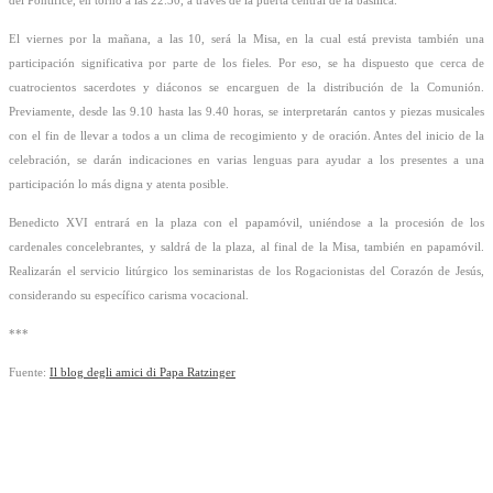
del Pontífice, en torno a las 22.30, a través de la puerta central de la basílica.
El viernes por la mañana, a las 10, será la Misa, en la cual está prevista también una
participación significativa por parte de los fieles. Por eso, se ha dispuesto que cerca de
cuatrocientos sacerdotes y diáconos se encarguen de la distribución de la Comunión.
Previamente, desde las 9.10 hasta las 9.40 horas, se interpretarán cantos y piezas musicales
con el fin de llevar a todos a un clima de recogimiento y de oración. Antes del inicio de la
celebración, se darán indicaciones en varias lenguas para ayudar a los presentes a una
participación lo más digna y atenta posible.
Benedicto XVI entrará en la plaza con el papamóvil, uniéndose a la procesión de los
cardenales concelebrantes, y saldrá de la plaza, al final de la Misa, también en papamóvil.
Realizarán el servicio litúrgico los seminaristas de los Rogacionistas del Corazón de Jesús,
considerando su específico carisma vocacional.
***
Fuente:
Il blog degli amici di Papa Ratzinger