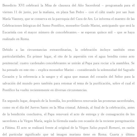
Benedicto XVI celebrará la Misa de clausura del Año Sacerdotal – programada para el
viernes 11 de junio, por la mañana, en plaza San Pedro – con el cáliz usado por san Juan
María Vianney, que se conserva en la parroquia del Cura de Ars. Lo informa el maestro de las
Celebraciones litúrgicas del Sumo Pontífice, monseñor Guido Marini, anticipando que será la
Eucaristía con el mayor número de concelebrantes – se esperan quince mil – que se haya
realizado en Roma.
Debido a las circunstancias extraordinarias, la celebración incluye también otras
particularidades. En primer lugar, el rito de la aspersión con el agua bendita como acto
penitencial: cuatro cardenales concelebrantes se unirán al Papa para rociar a la asamblea. Se
ha pensado en este rito – explica monseñor Marini – considerando la solemnidad del Sagrado
Corazón y la referencia a la sangre y el agua que manan del corazón del Señor para la
salvación del mundo pero también para retomar el tema de la purificación, sobre el cual el
Pontífice ha vuelto recientemente en diversas circunstancias.
En segundo lugar, después de la homilía, los presbíteros renovarán las promesas sacerdotales,
como en el día del Jueves Santo en la Misa crismal. Además, al final de la celebración, antes
de la bendición conclusiva, el Papa renovará el acto de entrega y de consagración de los
sacerdotes a la Virgen María, según la fórmula usada con ocasión de la reciente peregrinación
a Fátima. El acto se realizará frente al original de la Virgen
Salus populi Romani
, en razón
del particular significado que tal imagen mariana tiene en Roma. Cuarta y última