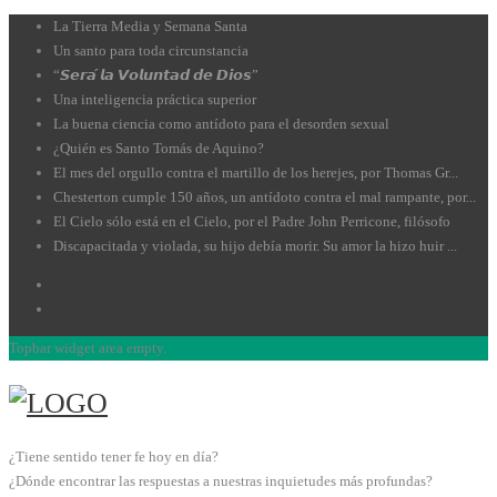
La Tierra Media y Semana Santa
Un santo para toda circunstancia
“𝙎𝙚𝙧𝙖́ 𝙡𝙖 𝙑𝙤𝙡𝙪𝙣𝙩𝙖𝙙 𝙙𝙚 𝘿𝙞𝙤𝙨”
Una inteligencia práctica superior
La buena ciencia como antídoto para el desorden sexual
¿Quién es Santo Tomás de Aquino?
El mes del orgullo contra el martillo de los herejes, por Thomas Gr...
Chesterton cumple 150 años, un antídoto contra el mal rampante, por...
El Cielo sólo está en el Cielo, por el Padre John Perricone, filósofo
Discapacitada y violada, su hijo debía morir. Su amor la hizo huir ...
Topbar widget area empty.
¿Tiene sentido tener fe hoy en día?
¿Dónde encontrar las respuestas a nuestras inquietudes más profundas?