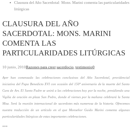
Clausura del Año Sacerdotal: Mons. Marini comenta las particularidades
litúrgicas
CLAUSURA DEL AÑO
SACERDOTAL: MONS. MARINI
COMENTA LAS
PARTICULARIDADES LITÚRGICAS
10 junio, 2010
Razones para creer
sacerdocio
,
testimonio
0
Ayer han comenzado las celebraciones conclusivas del Año Sacerdotal, providencial
iniciativa del Papa Benedicto XVI con ocasión del 150º aniversario de la muerte del Santo
Cura de Ars. El Santo Padre se unirá a las celebraciones hoy por la noche, presidiendo una
Vigilia de oración en plaza San Pedro, donde el viernes por la mañana celebrará la Santa
Misa. Será la reunión internacional de sacerdotes más numerosa de la historia. Ofrecemos
nuestra traducción de un artículo en el que Monseñor Guido Marini comenta algunas
particularidades litúrgicas de estas importantes celebraciones.
***