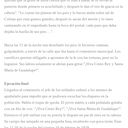
querían que la gente se diera cuenta que lo iban a matar, se lo llevan al
panteón donde primero es acuchillado y después le dan el tiro de gracia en la
cabeza”. “Le cortan las plantas de los pies y lo hacen andar sobre sal de
Colima que eran granos grandes, después lo sacan del mesón y lo traen
caminando en el empedrado hasta la boca del portal; cada paso que daba
dejaba la huella de sus pies …”.
Hacia las 11 de la noche tras desollarle los pies, le hicieron caminar,
golpeándole, a través de la calle que iba hasta el cementerio municipal. Los
carnífices querían obligarlo a apostatar de la fe con las torturas, pero no lo
lograron. Sus labios solamente se abrían para gritar “¡Viva Cristo Rey y Santa
María de Guadalupe!”.
Ejecución final
Llegados al cementerio el jefe de los soldados ordenó a los mismos de
apuñalarlo para impedir que se pudiesen escuchar los disparos en la
población. Había el toque de queda. El joven mártir, a cada puñalada gritaba
con un filo de voz: “¡Viva Cristo Rey!”, “¡Viva Santa María de Guadalupe!”.
Entonces el jefe militar con su pistola le disparó un par de tiros en la cabeza.
Su cuerpo fue arrojado en una pequeña fosa, recubierto con poca tierra. Eran
las 11.30 de la noche del viernes 10 de febrero de 1928.