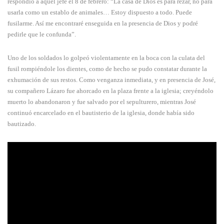
respondió a aquel jefe el 8 de febrero: “La casa de Dios es para rezar, no para
usarla como un establo de animales… Estoy dispuesto a todo. Puede
fusilarme. Así me encontraré enseguida en la presencia de Dios y podré
pedirle que le confunda”.
Uno de los soldados lo golpeó violentamente en la boca con la culata del
fusil rompiéndole los dientes, como de hecho se pudo constatar durante la
exhumación de sus restos. Como venganza inmediata, y en presencia de José,
su compañero Lázaro fue ahorcado en la plaza frente a la iglesia; creyéndolo
muerto lo abandonaron y fue salvado por el sepulturero, mientras José
continuó encarcelado en el bautisterio de la iglesia, donde había sido
bautizado.