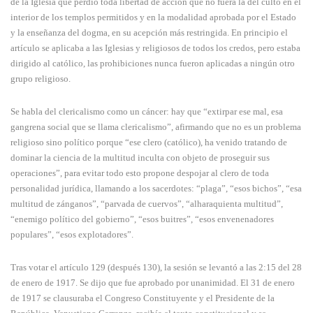
de la Iglesia que perdió toda libertad de acción que no fuera la del culto en el
interior de los templos permitidos y en la modalidad aprobada por el Estado
y la enseñanza del dogma, en su acepción más restringida. En principio el
artículo se aplicaba a las Iglesias y religiosos de todos los credos, pero estaba
dirigido al católico, las prohibiciones nunca fueron aplicadas a ningún otro
grupo religioso.
Se habla del clericalismo como un cáncer: hay que “extirpar ese mal, esa
gangrena social que se llama clericalismo”, afirmando que no es un problema
religioso sino político porque “ese clero (católico), ha venido tratando de
dominar la ciencia de la multitud inculta con objeto de proseguir sus
operaciones”, para evitar todo esto propone despojar al clero de toda
personalidad jurídica, llamando a los sacerdotes: “plaga”, “esos bichos”, “esa
multitud de zánganos”, “parvada de cuervos”, “alharaquienta multitud”,
“enemigo político del gobierno”, “esos buitres”, “esos envenenadores
populares”, “esos explotadores”.
Tras votar el artículo 129 (después 130), la sesión se levantó a las 2:15 del 28
de enero de 1917. Se dijo que fue aprobado por unanimidad. El 31 de enero
de 1917 se clausuraba el Congreso Constituyente y el Presidente de la