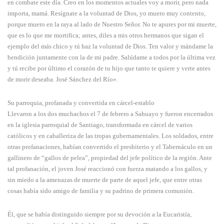
en combate este día. Creo en los momentos actuales voy a morir, pero nada
importa, mamá. Resígnate a la voluntad de Dios, yo muero muy contento,
porque muero en la raya al lado de Nuestro Señor. No te apures por mi muerte,
que es lo que me mortifica; antes, diles a mis otros hermanos que sigan el
ejemplo del más chico y tú haz la voluntad de Dios. Ten valor y mándame la
bendición juntamente con la de mi padre. Salúdame a todos por la última vez
y tú recibe por último el corazón de tu hijo que tanto te quiere y verte antes
de morir deseaba. José Sánchez del Río».
Su parroquia, profanada y convertida en cárcel-establo
Llevaron a los dos muchachos el 7 de febrero a Sahuayo y fueron encerrados
en la iglesia parroquial de Santiago, transformada en cárcel de varios
católicos y en caballeriza de las tropas gubernamentales. Los soldados, entre
otras profanaciones, habían convertido el presbiterio y el Tabernáculo en un
gallinero de “gallos de pelea”, propiedad del jefe político de la región. Ante
tal profanación, el joven José reaccionó con fuerza matando a los gallos, y
sin miedo a la amenazas de muerte de parte de aquel jefe, que entre otras
cosas había sido amigo de familia y su padrino de primera comunión.
Él, que se había distinguido siempre por su devoción a la Eucaristía,