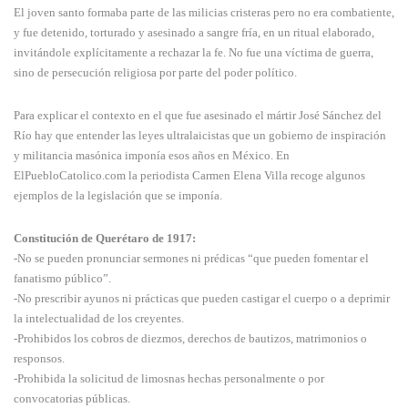
El joven santo formaba parte de las milicias cristeras pero no era combatiente,
y fue detenido, torturado y asesinado a sangre fría, en un ritual elaborado,
invitándole explícitamente a rechazar la fe. No fue una víctima de guerra,
sino de persecución religiosa por parte del poder político.
Para explicar el contexto en el que fue asesinado el mártir José Sánchez del
Río hay que entender las leyes ultralaicistas que un gobierno de inspiración
y militancia masónica imponía esos años en México. En
ElPuebloCatolico.com la periodista Carmen Elena Villa recoge algunos
ejemplos de la legislación que se imponía.
Constitución de Querétaro de 1917:
-No se pueden pronunciar sermones ni prédicas “que pueden fomentar el
fanatismo público”.
-No prescribir ayunos ni prácticas que pueden castigar el cuerpo o a deprimir
la intelectualidad de los creyentes.
-Prohibidos los cobros de diezmos, derechos de bautizos, matrimonios o
responsos.
-Prohibida la solicitud de limosnas hechas personalmente o por
convocatorias públicas.