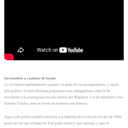
Invitándolo a cambiar de bando
Lo invitaron repetidamente a pasar a la parte de los perseguidores; y aquel
jefe político le hizo diversas propuestas muy halagadoras como la de
inscribirlo a la prestigiosa escuela militar del Régimen o la de mandarlo a los
Estados Unidos, pero el joven las rechazó con firmeza.
Aquel jefe político pidió entonces a la familias del joven un rescate de 5000
pesos de oro que el papá de José pudo reunir y que entregó, y que el