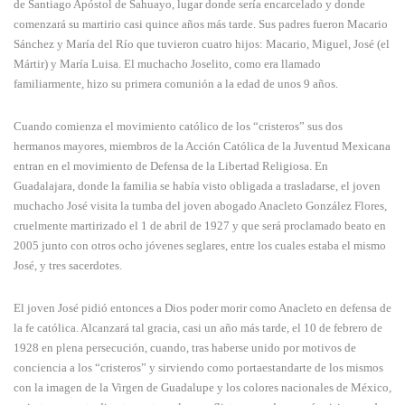
de Santiago Apóstol de Sahuayo, lugar donde sería encarcelado y donde
comenzará su martirio casi quince años más tarde. Sus padres fueron Macario
Sánchez y María del Río que tuvieron cuatro hijos: Macario, Miguel, José (el
Mártir) y María Luisa. El muchacho Joselito, como era llamado
familiarmente, hizo su primera comunión a la edad de unos 9 años.
Cuando comienza el movimiento católico de los “cristeros” sus dos
hermanos mayores, miembros de la Acción Católica de la Juventud Mexicana
entran en el movimiento de Defensa de la Libertad Religiosa. En
Guadalajara, donde la familia se había visto obligada a trasladarse, el joven
muchacho José visita la tumba del joven abogado Anacleto González Flores,
cruelmente martirizado el 1 de abril de 1927 y que será proclamado beato en
2005 junto con otros ocho jóvenes seglares, entre los cuales estaba el mismo
José, y tres sacerdotes.
El joven José pidió entonces a Dios poder morir como Anacleto en defensa de
la fe católica. Alcanzará tal gracia, casi un año más tarde, el 10 de febrero de
1928 en plena persecución, cuando, tras haberse unido por motivos de
conciencia a los “cristeros” y sirviendo como portaestandarte de los mismos
con la imagen de la Virgen de Guadalupe y los colores nacionales de México,