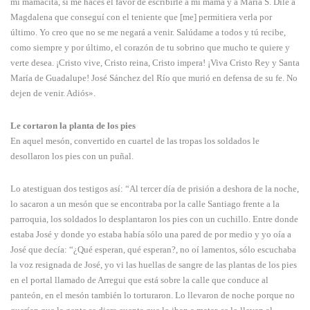
mi mamacita, si me haces el favor de escribirle a mi mamá y a María S. Dile a
Magdalena que conseguí con el teniente que [me] permitiera verla por
último. Yo creo que no se me negará a venir. Salúdame a todos y tú recibe,
como siempre y por último, el corazón de tu sobrino que mucho te quiere y
verte desea. ¡Cristo vive, Cristo reina, Cristo impera! ¡Viva Cristo Rey y Santa
María de Guadalupe! José Sánchez del Río que murió en defensa de su fe. No
dejen de venir. Adiós».
Le cortaron la planta de los pies
En aquel mesón, convertido en cuartel de las tropas los soldados le
desollaron los pies con un puñal.
Lo atestiguan dos testigos así: “Al tercer día de prisión a deshora de la noche,
lo sacaron a un mesón que se encontraba por la calle Santiago frente a la
parroquia, los soldados lo desplantaron los pies con un cuchillo. Entre donde
estaba José y donde yo estaba había sólo una pared de por medio y yo oía a
José que decía: “¿Qué esperan, qué esperan?, no oí lamentos, sólo escuchaba
la voz resignada de José, yo vi las huellas de sangre de las plantas de los pies
en el portal llamado de Arregui que está sobre la calle que conduce al
panteón, en el mesón también lo torturaron. Lo llevaron de noche porque no