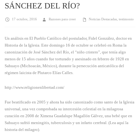
SÁNCHEZ DEL RÍO?
17 octubre, 2016
Razones para creer
Noticias Destacadas
,
testimonio
Un análisis en El Pueblo Católico del postulador, Fidel González, doctor en
Historia de la Iglesia. Este domingo 16 de octubre se celebró en Roma la
canonización de José Sánchez del Río, el “niño cristero”, que tenía algo
menos de 15 años cuando fue torturado y asesinado en febrero de 1928 en
Sahuayo (Michoacán, México), durante la persecución anticatólica del
régimen laicista de Plutarco Elías Calles.
http://www.religionenlibertad.com/
Fue beatificado en 2005 y ahora ha sido canonizado como santo de la Iglesia
universal, una vez comprobada su intercesión celestial en la milagrosa
curación en 2008 de Ximena Guadalupe Magallón Gálvez, una bebé que en
Sahuayo sufrió meningitis, tuberculosis y un infarto cerebral. (Lea aquí la
historia del milagro).