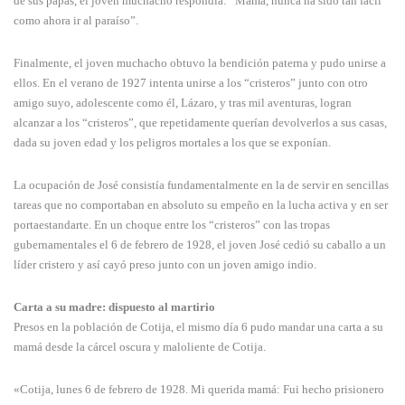
de sus papás, el joven muchacho respondía: “Mamá, nunca ha sido tan fácil
como ahora ir al paraíso”.
Finalmente, el joven muchacho obtuvo la bendición paterna y pudo unirse a
ellos. En el verano de 1927 intenta unirse a los “cristeros” junto con otro
amigo suyo, adolescente como él, Lázaro, y tras mil aventuras, logran
alcanzar a los “cristeros”, que repetidamente querían devolverlos a sus casas,
dada su joven edad y los peligros mortales a los que se exponían.
La ocupación de José consistía fundamentalmente en la de servir en sencillas
tareas que no comportaban en absoluto su empeño en la lucha activa y en ser
portaestandarte. En un choque entre los “cristeros” con las tropas
gubernamentales el 6 de febrero de 1928, el joven José cedió su caballo a un
líder cristero y así cayó preso junto con un joven amigo indio.
Carta a su madre: dispuesto al martirio
Presos en la población de Cotija, el mismo día 6 pudo mandar una carta a su
mamá desde la cárcel oscura y maloliente de Cotija.
«Cotija, lunes 6 de febrero de 1928. Mi querida mamá: Fui hecho prisionero