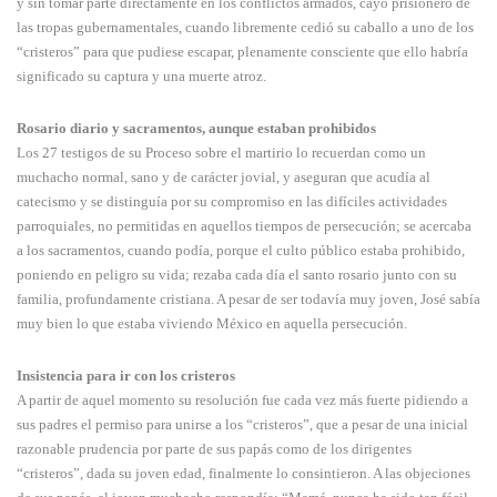
y sin tomar parte directamente en los conflictos armados, cayó prisionero de
las tropas gubernamentales, cuando libremente cedió su caballo a uno de los
“cristeros” para que pudiese escapar, plenamente consciente que ello habría
significado su captura y una muerte atroz.
Rosario diario y sacramentos, aunque estaban prohibidos
Los 27 testigos de su Proceso sobre el martirio lo recuerdan como un
muchacho normal, sano y de carácter jovial, y aseguran que acudía al
catecismo y se distinguía por su compromiso en las difíciles actividades
parroquiales, no permitidas en aquellos tiempos de persecución; se acercaba
a los sacramentos, cuando podía, porque el culto público estaba prohibido,
poniendo en peligro su vida; rezaba cada día el santo rosario junto con su
familia, profundamente cristiana. A pesar de ser todavía muy joven, José sabía
muy bien lo que estaba viviendo México en aquella persecución.
Insistencia para ir con los cristeros
A partir de aquel momento su resolución fue cada vez más fuerte pidiendo a
sus padres el permiso para unirse a los “cristeros”, que a pesar de una inicial
razonable prudencia por parte de sus papás como de los dirigentes
“cristeros”, dada su joven edad, finalmente lo consintieron. A las objeciones