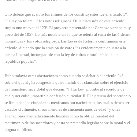
Otro debate que acaloró los ánimos de los constituyentes fue el artículo 5º:
“La ley no tolera…” los votos religiosos. De la discusión de este artículo
surgió uno nuevo: el 123º. El proyecto presentado por Carranza variaba muy
poco del de 1857. Lo más notable era lo que se refería al tema de las órdenes
monásticas y los votos religiosos. Las Leyes de Reforma confirmaron este
artículo, diciendo que la emisión de votos “es evidentemente opuesta a la
misma libertad, incompatible con la ley de cultos e intolerable en una
república popular”.
Hubo todavía otras aberraciones como cuando se debatió el artículo 24º
sobre el que algún congresista quiso incluir dos cláusulas sobre el ejercicio
del ministerio sacerdotal que decían: “I. [La Ley] prohíbe al sacerdote de
cualquier culto, impartir la confesión auricular. II. El ejercicio del sacerdocio
se limitará a los ciudadanos mexicanos por nacimiento, los cuales deben ser
casados civilmente, si son menores de cincuenta años de edad” y otras
aberraciones más radicalmente hostiles como la obligatoriedad del
matrimonio de los sacerdotes y hasta se pretendía legislar sobre la moral y el
dogma católicos.