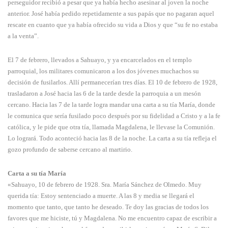
perseguidor recibió a pesar que ya había hecho asesinar al joven la noche
anterior. José había pedido repetidamente a sus papás que no pagaran aquel
rescate en cuanto que ya había ofrecido su vida a Dios y que “su fe no estaba
a la venta”.
El 7 de febrero, llevados a Sahuayo, y ya encarcelados en el templo
parroquial, los militares comunicaron a los dos jóvenes muchachos su
decisión de fusilarlos. Allí permanecerían tres días. El 10 de febrero de 1928,
trasladaron a José hacia las 6 de la tarde desde la parroquia a un mesón
cercano. Hacia las 7 de la tarde logra mandar una carta a su tía María, donde
le comunica que sería fusilado poco después por su fidelidad a Cristo y a la fe
católica, y le pide que otra tía, llamada Magdalena, le llevase la Comunión.
Lo logrará. Todo aconteció hacia las 8 de la noche. La carta a su tía refleja el
gozo profundo de saberse cercano al martirio.
Carta a su tía María
«Sahuayo, 10 de febrero de 1928. Sra. María Sánchez de Olmedo. Muy
querida tía: Estoy sentenciado a muerte. A las 8 y media se llegará el
momento que tanto, que tanto he deseado. Te doy las gracias de todos los
favores que me hiciste, tú y Magdalena. No me encuentro capaz de escribir a