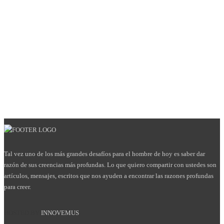
Tal vez uno de los más grandes desafíos para el hombre de hoy es saber dar
razón de sus creencias más profundas. Lo que quiero compartir con ustedes son
artículos, mensajes, escritos que nos ayuden a encontrar las razones profundas
para creer.
HOSTED BY
INNOVEMUS