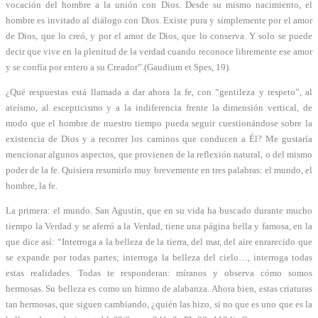
vocación del hombre a la unión con Dios. Desde su mismo nacimiento, el
hombre es invitado al diálogo con Dios. Existe pura y simplemente por el amor
de Dios, que lo creó, y por el amor de Dios, que lo conserva. Y solo se puede
decir que vive en la plenitud de la verdad cuando reconoce libremente ese amor
y se confía por entero a su Creador”.(Gaudium et Spes, 19).
¿Qué respuestas está llamada a dar ahora la fe, con “gentileza y respeto”, al
ateísmo, al escepticismo y a la indiferencia frente la dimensión vertical, de
modo que el hombre de nuestro tiempo pueda seguir cuestionándose sobre la
existencia de Dios y a recorrer los caminos que conducen a Él? Me gustaría
mencionar algunos aspectos, que provienen de la reflexión natural, o del mismo
poder de la fe. Quisiera resumirlo muy brevemente en tres palabras: el mundo, el
hombre, la fe.
La primera: el mundo. San Agustín, que en su vida ha buscado durante mucho
tiempo la Verdad y se aferró a la Verdad, tiene una página bella y famosa, en la
que dice así: “Interroga a la belleza de la tierra, del mar, del aire enrarecido que
se expande por todas partes; interroga la belleza del cielo…, interroga todas
estas realidades. Todas te responderan: míranos y observa cómo somos
hermosas. Su belleza es como un himno de alabanza. Ahora bien, estas criaturas
tan hermosas, que siguen cambiando, ¿quién las hizo, si no que es uno que es la