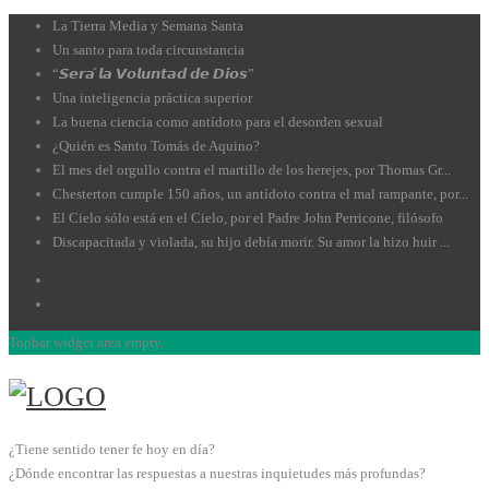
La Tierra Media y Semana Santa
Un santo para toda circunstancia
“𝙎𝙚𝙧𝙖́ 𝙡𝙖 𝙑𝙤𝙡𝙪𝙣𝙩𝙖𝙙 𝙙𝙚 𝘿𝙞𝙤𝙨”
Una inteligencia práctica superior
La buena ciencia como antídoto para el desorden sexual
¿Quién es Santo Tomás de Aquino?
El mes del orgullo contra el martillo de los herejes, por Thomas Gr...
Chesterton cumple 150 años, un antídoto contra el mal rampante, por...
El Cielo sólo está en el Cielo, por el Padre John Perricone, filósofo
Discapacitada y violada, su hijo debía morir. Su amor la hizo huir ...
Topbar widget area empty.
¿Tiene sentido tener fe hoy en día?
¿Dónde encontrar las respuestas a nuestras inquietudes más profundas?