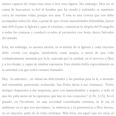
menos capaces de viajar esas rutas o leer esos signos. Sin embargo, Dios no se
cansa de buscarnos, es fiel al hombre que ha creado y redimido, se mantiene
cerca de nuestras vidas, porque nos ama. Y esta es una certeza que nos debe
acompañar todos los días, a pesar de que ciertas mentalidades difundidas, hacen
más difícil para la Iglesia y para el cristiano, comunicar la alegría del Evangelio
a todas las criaturas y conducir a todos al encuentro con Jesús, único Salvador
del mundo.
Esta, sin embargo, es nuestra misión, es la misión de la Iglesia y cada creyente
debe vivirla con alegría, sintiéndola como propia, a través de una vida
verdaderamente animada por la fe, marcada por la caridad, en el servicio a Dios
y a los demás, y capaz de irradiar esperanza. Esta misión brilla especialmente en
la santidad a la que todos estamos llamados.
Hoy –lo sabemos–, no faltan las dificultades y las pruebas para la fe, a menudo
mal entendida, protestada, rechazada. San Pedro decía a sus cristianos: “Estén
siempre dispuestos a dar respuesta, pero con mansedumbre y respeto, a todo el
que les pida razón de la esperanza que hay en sus corazones” (1 Pe. 3,15). En el
pasado, en Occidente, en una sociedad considerada cristiana, la fe era el
ambiente en el que nos movíamos; la referencia y la pertenencia a Dios fueron,
en su mayoría, parte de la vida cotidiana. Más bien, era aquel que no creía, el