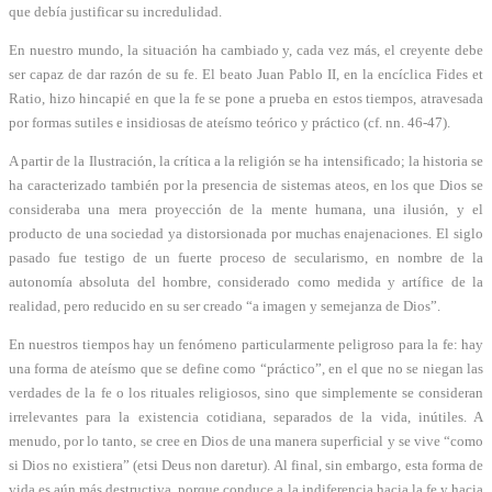
que debía justificar su incredulidad.
En nuestro mundo, la situación ha cambiado y, cada vez más, el creyente debe
ser capaz de dar razón de su fe. El beato Juan Pablo II, en la encíclica Fides et
Ratio, hizo hincapié en que la fe se pone a prueba en estos tiempos, atravesada
por formas sutiles e insidiosas de ateísmo teórico y práctico (cf. nn. 46-47).
A partir de la Ilustración, la crítica a la religión se ha intensificado; la historia se
ha caracterizado también por la presencia de sistemas ateos, en los que Dios se
consideraba una mera proyección de la mente humana, una ilusión, y el
producto de una sociedad ya distorsionada por muchas enajenaciones. El siglo
pasado fue testigo de un fuerte proceso de secularismo, en nombre de la
autonomía absoluta del hombre, considerado como medida y artífice de la
realidad, pero reducido en su ser creado “a imagen y semejanza de Dios”.
En nuestros tiempos hay un fenómeno particularmente peligroso para la fe: hay
una forma de ateísmo que se define como “práctico”, en el que no se niegan las
verdades de la fe o los rituales religiosos, sino que simplemente se consideran
irrelevantes para la existencia cotidiana, separados de la vida, inútiles. A
menudo, por lo tanto, se cree en Dios de una manera superficial y se vive “como
si Dios no existiera” (etsi Deus non daretur). Al final, sin embargo, esta forma de
vida es aún más destructiva, porque conduce a la indiferencia hacia la fe y hacia