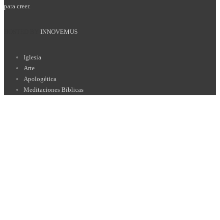
para creer.
HOSTED BY
INNOVEMUS
Iglesia
Arte
Apologética
Meditaciones Bíblicas