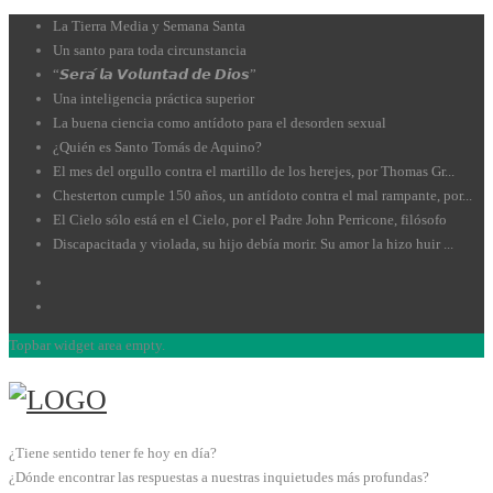
La Tierra Media y Semana Santa
Un santo para toda circunstancia
“𝙎𝙚𝙧𝙖́ 𝙡𝙖 𝙑𝙤𝙡𝙪𝙣𝙩𝙖𝙙 𝙙𝙚 𝘿𝙞𝙤𝙨”
Una inteligencia práctica superior
La buena ciencia como antídoto para el desorden sexual
¿Quién es Santo Tomás de Aquino?
El mes del orgullo contra el martillo de los herejes, por Thomas Gr...
Chesterton cumple 150 años, un antídoto contra el mal rampante, por...
El Cielo sólo está en el Cielo, por el Padre John Perricone, filósofo
Discapacitada y violada, su hijo debía morir. Su amor la hizo huir ...
Topbar widget area empty.
¿Tiene sentido tener fe hoy en día?
¿Dónde encontrar las respuestas a nuestras inquietudes más profundas?