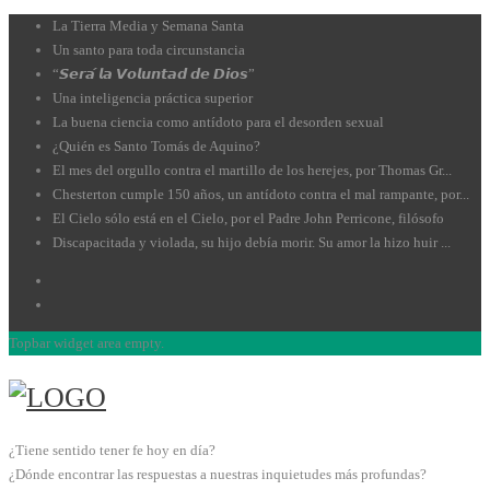
La Tierra Media y Semana Santa
Un santo para toda circunstancia
“𝙎𝙚𝙧𝙖́ 𝙡𝙖 𝙑𝙤𝙡𝙪𝙣𝙩𝙖𝙙 𝙙𝙚 𝘿𝙞𝙤𝙨”
Una inteligencia práctica superior
La buena ciencia como antídoto para el desorden sexual
¿Quién es Santo Tomás de Aquino?
El mes del orgullo contra el martillo de los herejes, por Thomas Gr...
Chesterton cumple 150 años, un antídoto contra el mal rampante, por...
El Cielo sólo está en el Cielo, por el Padre John Perricone, filósofo
Discapacitada y violada, su hijo debía morir. Su amor la hizo huir ...
Topbar widget area empty.
¿Tiene sentido tener fe hoy en día?
¿Dónde encontrar las respuestas a nuestras inquietudes más profundas?