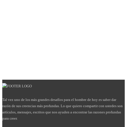
Tal vez uno de los más grandes desafíos para el hombre de hoy es saber dar
razón de sus creencias más profundas. Lo que quiero compartir con ustedes son
artículos, mensajes, escritos que nos ayuden a encontrar las razones profundas
para creer.