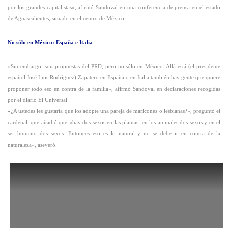
por los grandes capitalistas», afirmó Sandoval en una conferencia de prensa en el estado
de Aguascalientes, situado en el centro de México.
No sólo en México: España e Italia
«Sin embargo, son propuestas del PRD, pero no sólo en México. Allá está (el presidente
español José Luis Rodríguez) Zapatero en España o en Italia también hay gente que quiere
proponer todo eso en contra de la familia», afirmó Sandoval en declaraciones recogidas
por el diario El Universal.
«¿A ustedes les gustaría que los adopte una pareja de maricones o lesbianas?», preguntó el
cardenal, que añadió que «hay dos sexos en las plantas, en los animales dos sexos y en el
ser humano dos sexos. Entonces eso es lo natural y no se debe ir en contra de la
naturaleza», aseveró.