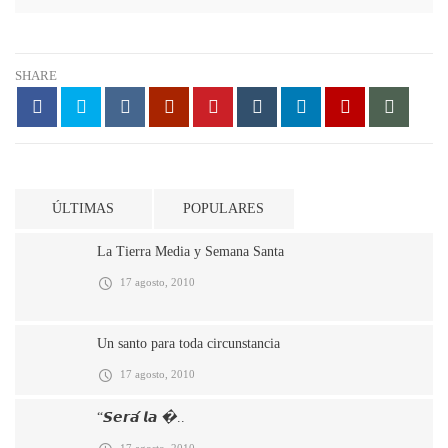
SHARE
ÚLTIMAS
POPULARES
La Tierra Media y Semana Santa
17 agosto, 2010
Un santo para toda circunstancia
17 agosto, 2010
“𝙎𝙚𝙧𝙖́ 𝙡𝙖 �..
17 agosto, 2010