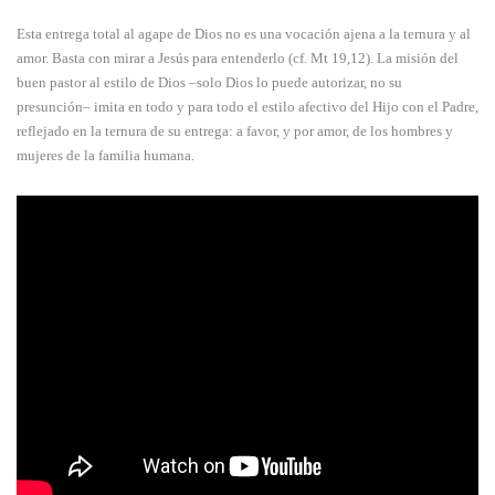
Esta entrega total al agape de Dios no es una vocación ajena a la ternura y al
amor. Basta con mirar a Jesús para entenderlo (cf. Mt 19,12). La misión del
buen pastor al estilo de Dios –solo Dios lo puede autorizar, no su
presunción– imita en todo y para todo el estilo afectivo del Hijo con el Padre,
reflejado en la ternura de su entrega: a favor, y por amor, de los hombres y
mujeres de la familia humana.