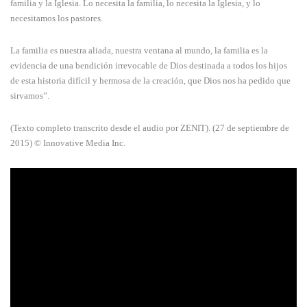
familia y la Iglesia. Lo necesita la familia, lo necesita la Iglesia, y lo
necesitamos los pastores.
La familia es nuestra aliada, nuestra ventana al mundo, la familia es la
evidencia de una bendición irrevocable de Dios destinada a todos los hijos
de esta historia difícil y hermosa de la creación, que Dios nos ha pedido que
sirvamos”.
(Texto completo transcrito desde el audio por ZENIT). (27 de septiembre de
2015) © Innovative Media Inc.