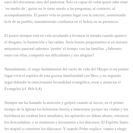
nace del discursear, sino del pastorear. Solo es capaz de velar quien sabe estar
‘en medio de’, quien no le tiene miedo a las preguntas, al contacto, al
acompañamiento. El pastor vela en primer lugar con la oración, sosteniendo
la fe de su pueblo, transmitiendo confianza en el Señor, en su presencia.
El pastor siempre está en vela ayudando a levantar la mirada cuando aparece
el desgano, la frustración y las caídas. Sería bueno preguntarnos si en nuestro
ministerio pastoral sabemos ‘perder’ el tiempo con las familias. ¿Sabemos
estar con ellas, compartir sus dificultades y sus alegrías?
Naturalmente, el rasgo fundamental del estilo de vida del Obispo es en primer
lugar vivir el espíritu de esta gozosa familiaridad con Dios, y en segundo
lugar difundir la emocionante fecundidad evangélica, rezar y anunciar el
Evangelio (cf. Hch 6,4).
Siempre me ha llamado la atención y golpeó cuando al inicio, en el primer
tiempo de la Iglesia los helenistas fueron a lamentarse porque las viudas y los
huérfanos no estaban bien atendidos, los apóstoles no daban abasto, entonces
los descuidaban, y se reunieron e inventaron a los diáconos. El Espíritu Santo
les inspiró a constituir los diáconos. Y cuando Pedro explica: vamos a elegir