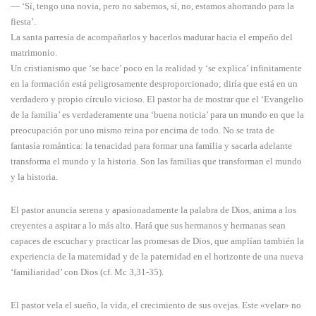
— ‘Sí, tengo una novia, pero no sabemos, sí, no, estamos ahorrando para la
fiesta’.
La santa parresía de acompañarlos y hacerlos madurar hacia el empeño del
matrimonio.
​Un cristianismo que ‘se hace’ poco en la realidad y ‘se explica’ infinitamente
en la formación está peligrosamente desproporcionado; diría que está en un
verdadero y propio círculo vicioso. El pastor ha de mostrar que el ‘Evangelio
de la familia’ es verdaderamente una ‘buena noticia’ para un mundo en que la
preocupación por uno mismo reina por encima de todo. No se trata de
fantasía romántica: la tenacidad para formar una familia y sacarla adelante
transforma el mundo y la historia. Son las familias que transforman el mundo
y la historia.
El pastor anuncia serena y apasionadamente la palabra de Dios, anima a los
creyentes a aspirar a lo más alto. Hará que sus hermanos y hermanas sean
capaces de escuchar y practicar las promesas de Dios, que amplían también la
experiencia de la maternidad y de la paternidad en el horizonte de una nueva
‘familiaridad’ con Dios (cf. Mc 3,31-35).
El pastor vela el sueño, la vida, el crecimiento de sus ovejas. Este «velar» no