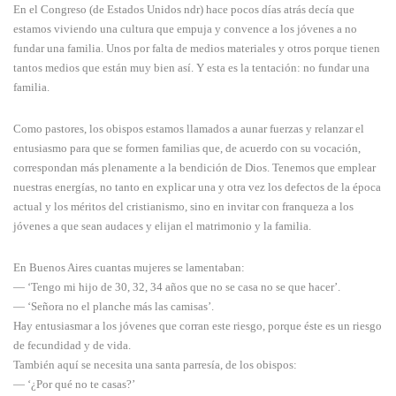
En el Congreso (de Estados Unidos ndr) hace pocos días atrás decía que
estamos viviendo una cultura que empuja y convence a los jóvenes a no
fundar una familia. Unos por falta de medios materiales y otros porque tienen
tantos medios que están muy bien así. Y esta es la tentación: no fundar una
familia.
Como pastores, los obispos estamos llamados a aunar fuerzas y relanzar el
entusiasmo para que se formen familias que, de acuerdo con su vocación,
correspondan más plenamente a la bendición de Dios. Tenemos que emplear
nuestras energías, no tanto en explicar una y otra vez los defectos de la época
actual y los méritos del cristianismo, sino en invitar con franqueza a los
jóvenes a que sean audaces y elijan el matrimonio y la familia.
En Buenos Aires cuantas mujeres se lamentaban:
— ‘Tengo mi hijo de 30, 32, 34 años que no se casa no se que hacer’.
— ‘Señora no el planche más las camisas’.
Hay entusiasmar a los jóvenes que corran este riesgo, porque éste es un riesgo
de fecundidad y de vida.
También aquí se necesita una santa parresía, de los obispos:
— ‘¿Por qué no te casas?’