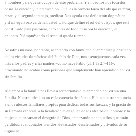
7 hombres para que se ocupen de este problema. Y a nosotros nos toca dos
cosas, la oración y la predicación. Cuál es la primera tarea del obispo es rezar,
rezar; y el segundo trabajo, predicar. Nos ayuda esta definición dogmática…
y si mi equivoco cardenal, usted… Porque define el rol del obispos, que está
constituido para pastorear, pero antes de todo pasa por la oración y el
anuncio. Y después todo el resto, si queda tiempo.
Nosotros mismos, por tanto, aceptando con humildad el aprendizaje cristiano
de las virtudes domésticas del Pueblo de Dios, nos asemejaremos cada vez
más a los padres y a las madres –como hace Pablo (cf. 1 Ts 2,7-11)–,
procurando no acabar como personas que simplemente han aprendido a vivir
sin familia.
Alejarnos a la familia nos lleva a ser personas que aprenden a vivir sin una
familia. Nuestro ideal no no es la carencia de afectos. El buen pastor renuncia
a unos afectos familiares propios para dedicar todas sus fuerzas, y la gracia de
su llamada especial, a la bendición evangélica de los afectos del hombre y la
mujer, que encarnan el designio de Dios, empezando por aquellos que están
perdidos, abandonados, heridos, devastados, desalentados y privados de su
dignidad.