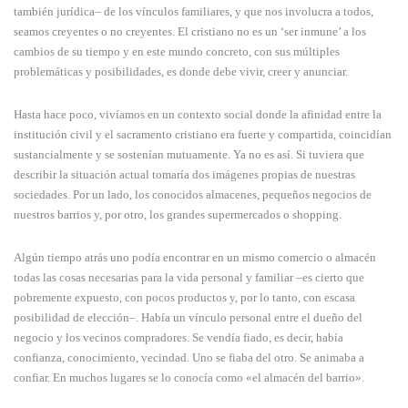
también jurídica– de los vínculos familiares, y que nos involucra a todos,
seamos creyentes o no creyentes. El cristiano no es un ‘ser inmune’ a los
cambios de su tiempo y en este mundo concreto, con sus múltiples
problemáticas y posibilidades, es donde debe vivir, creer y anunciar.
Hasta hace poco, vivíamos en un contexto social donde la afinidad entre la
institución civil y el sacramento cristiano era fuerte y compartida, coincidían
sustancialmente y se sostenían mutuamente. Ya no es así. Si tuviera que
describir la situación actual tomaría dos imágenes propias de nuestras
sociedades. Por un lado, los conocidos almacenes, pequeños negocios de
nuestros barrios y, por otro, los grandes supermercados o shopping.
Algún tiempo atrás uno podía encontrar en un mismo comercio o almacén
todas las cosas necesarias para la vida personal y familiar –es cierto que
pobremente expuesto, con pocos productos y, por lo tanto, con escasa
posibilidad de elección–. Había un vínculo personal entre el dueño del
negocio y los vecinos compradores. Se vendía fiado, es decir, había
confianza, conocimiento, vecindad. Uno se fiaba del otro. Se animaba a
confiar. En muchos lugares se lo conocía como «el almacén del barrio».