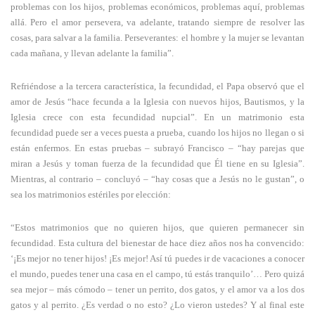
problemas con los hijos, problemas económicos, problemas aquí, problemas
allá. Pero el amor persevera, va adelante, tratando siempre de resolver las
cosas, para salvar a la familia. Perseverantes: el hombre y la mujer se levantan
cada mañana, y llevan adelante la familia”.
Refriéndose a la tercera característica, la fecundidad, el Papa observó que el
amor de Jesús “hace fecunda a la Iglesia con nuevos hijos, Bautismos, y la
Iglesia crece con esta fecundidad nupcial”. En un matrimonio esta
fecundidad puede ser a veces puesta a prueba, cuando los hijos no llegan o si
están enfermos. En estas pruebas – subrayó Francisco – “hay parejas que
miran a Jesús y toman fuerza de la fecundidad que Él tiene en su Iglesia”.
Mientras, al contrario – concluyó – “hay cosas que a Jesús no le gustan”, o
sea los matrimonios estériles por elección:
“Estos matrimonios que no quieren hijos, que quieren permanecer sin
fecundidad. Esta cultura del bienestar de hace diez años nos ha convencido:
‘¡Es mejor no tener hijos! ¡Es mejor! Así tú puedes ir de vacaciones a conocer
el mundo, puedes tener una casa en el campo, tú estás tranquilo’… Pero quizá
sea mejor – más cómodo – tener un perrito, dos gatos, y el amor va a los dos
gatos y al perrito. ¿Es verdad o no esto? ¿Lo vieron ustedes? Y al final este