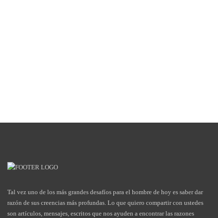
Tal vez uno de los más grandes desafíos para el hombre de hoy es saber dar
razón de sus creencias más profundas. Lo que quiero compartir con ustedes
son artículos, mensajes, escritos que nos ayuden a encontrar las razones