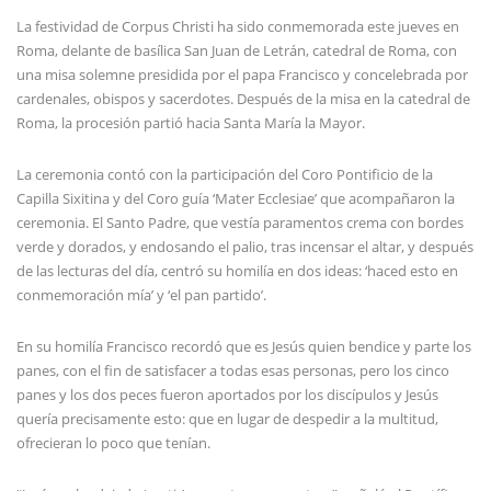
La festividad de Corpus Christi ha sido conmemorada este jueves en
Roma, delante de basílica San Juan de Letrán, catedral de Roma, con
una misa solemne presidida por el papa Francisco y concelebrada por
cardenales, obispos y sacerdotes. Después de la misa en la catedral de
Roma, la procesión partió hacia Santa María la Mayor.
La ceremonia contó con la participación del Coro Pontificio de la
Capilla Sixitina y del Coro guía ‘Mater Ecclesiae’ que acompañaron la
ceremonia. El Santo Padre, que vestía paramentos crema con bordes
verde y dorados, y endosando el palio, tras incensar el altar, y después
de las lecturas del día, centró su homilía en dos ideas: ‘haced esto en
conmemoración mía’ y ‘el pan partido’.
En su homilía Francisco recordó que es Jesús quien bendice y parte los
panes, con el fin de satisfacer a todas esas personas, pero los cinco
panes y los dos peces fueron aportados por los discípulos y Jesús
quería precisamente esto: que en lugar de despedir a la multitud,
ofrecieran lo poco que tenían.