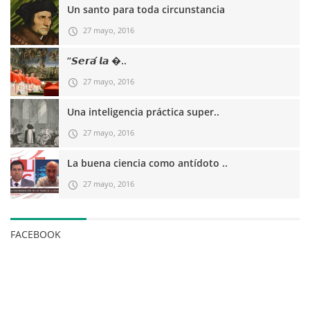
Un santo para toda circunstancia
27 mayo, 2016
“𝙎𝙚𝙧𝙖́ 𝙡𝙖 �..
27 mayo, 2016
Una inteligencia práctica super..
27 mayo, 2016
La buena ciencia como antídoto ..
27 mayo, 2016
FACEBOOK