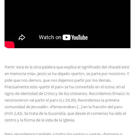
Partir: esta es la otra palabra que explica el significado del «haced esto
en memoria mía». Jesús se ha dejado «partir», se parte por nosotros. Y
pide que nos demos, que nos dejemos partir por los demás.
Precisamente este «partir el pan» se ha convertido en el icono, en el
signo de identidad de Cristo y de los cristianos. Recordemos Emaús: lo
reconocieron «al partir el pan» (Lc 24,35). Recordemos la primera
comunidad de Jerusalén: «Perseveraban […] en la fracción del pan»
(Hch 2,42). Se trata de la Eucaristía, que desde el comienzo ha sido el
centro y la forma de la vida de la Iglesia.
Pero recordemos también a todos los santos y santas –famosos o