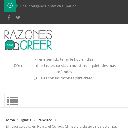
Una inteligencia práctica superior
¿Tiene sentido tener fe hoy en día?
¿Dónde encontrar las respuestas a nuestras inquietudes más
profundas?
¿Cuáles son las razones para creer?
Home
/
Iglesia
/
Francisco
/
El Papa celebra en Roma el Corpus Christi y pide que nos dejemos