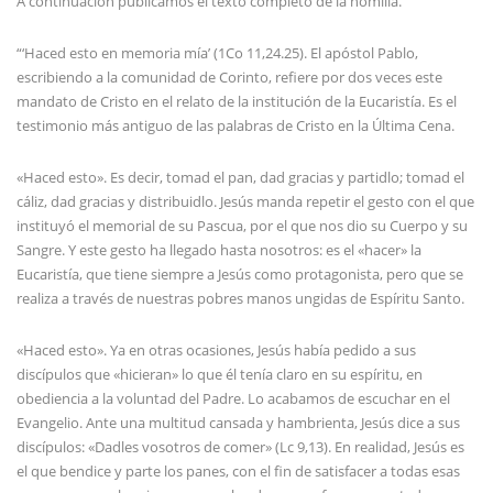
A continuación publicamos el texto completo de la homilía.
“‘Haced esto en memoria mía’ (1Co 11,24.25). El apóstol Pablo,
escribiendo a la comunidad de Corinto, refiere por dos veces este
mandato de Cristo en el relato de la institución de la Eucaristía. Es el
testimonio más antiguo de las palabras de Cristo en la Última Cena.
«Haced esto». Es decir, tomad el pan, dad gracias y partidlo; tomad el
cáliz, dad gracias y distribuidlo. Jesús manda repetir el gesto con el que
instituyó el memorial de su Pascua, por el que nos dio su Cuerpo y su
Sangre. Y este gesto ha llegado hasta nosotros: es el «hacer» la
Eucaristía, que tiene siempre a Jesús como protagonista, pero que se
realiza a través de nuestras pobres manos ungidas de Espíritu Santo.
«Haced esto». Ya en otras ocasiones, Jesús había pedido a sus
discípulos que «hicieran» lo que él tenía claro en su espíritu, en
obediencia a la voluntad del Padre. Lo acabamos de escuchar en el
Evangelio. Ante una multitud cansada y hambrienta, Jesús dice a sus
discípulos: «Dadles vosotros de comer» (Lc 9,13). En realidad, Jesús es
el que bendice y parte los panes, con el fin de satisfacer a todas esas