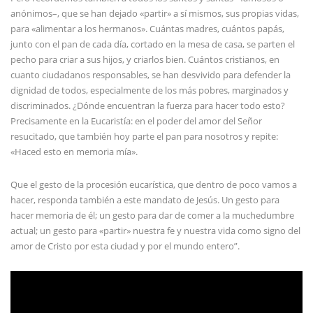
anónimos–, que se han dejado «partir» a sí mismos, sus propias vidas,
para «alimentar a los hermanos». Cuántas madres, cuántos papás,
junto con el pan de cada día, cortado en la mesa de casa, se parten el
pecho para criar a sus hijos, y criarlos bien. Cuántos cristianos, en
cuanto ciudadanos responsables, se han desvivido para defender la
dignidad de todos, especialmente de los más pobres, marginados y
discriminados. ¿Dónde encuentran la fuerza para hacer todo esto?
Precisamente en la Eucaristía: en el poder del amor del Señor
resucitado, que también hoy parte el pan para nosotros y repite:
«Haced esto en memoria mía».
Que el gesto de la procesión eucarística, que dentro de poco vamos a
hacer, responda también a este mandato de Jesús. Un gesto para
hacer memoria de él; un gesto para dar de comer a la muchedumbre
actual; un gesto para «partir» nuestra fe y nuestra vida como signo del
amor de Cristo por esta ciudad y por el mundo entero”.