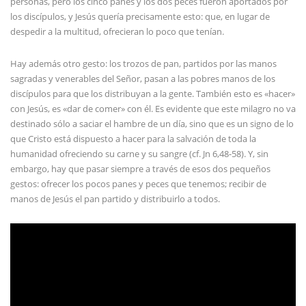
personas, pero los cinco panes y los dos peces fueron aportados por
los discípulos, y Jesús quería precisamente esto: que, en lugar de
despedir a la multitud, ofrecieran lo poco que tenían.
Hay además otro gesto: los trozos de pan, partidos por las manos
sagradas y venerables del Señor, pasan a las pobres manos de los
discípulos para que los distribuyan a la gente. También esto es «hacer»
con Jesús, es «dar de comer» con él. Es evidente que este milagro no va
destinado sólo a saciar el hambre de un día, sino que es un signo de lo
que Cristo está dispuesto a hacer para la salvación de toda la
humanidad ofreciendo su carne y su sangre (cf. Jn 6,48-58). Y, sin
embargo, hay que pasar siempre a través de esos dos pequeños
gestos: ofrecer los pocos panes y peces que tenemos; recibir de
manos de Jesús el pan partido y distribuirlo a todos.