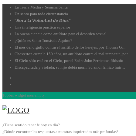
La Tierra Media y Semana Santa
Un santo para toda circunstancia
“𝙎𝙚𝙧𝙖́ 𝙡𝙖 𝙑𝙤𝙡𝙪𝙣𝙩𝙖𝙙 𝙙𝙚 𝘿𝙞𝙤𝙨”
Una inteligencia práctica superior
La buena ciencia como antídoto para el desorden sexual
¿Quién es Santo Tomás de Aquino?
El mes del orgullo contra el martillo de los herejes, por Thomas Gr...
Chesterton cumple 150 años, un antídoto contra el mal rampante, por...
El Cielo sólo está en el Cielo, por el Padre John Perricone, filósofo
Discapacitada y violada, su hijo debía morir. Su amor la hizo huir ...
Topbar widget area empty.
¿Tiene sentido tener fe hoy en día?
¿Dónde encontrar las respuestas a nuestras inquietudes más profundas?