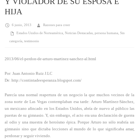
Y VIOLADOR DE SU ESPOSA E
HIJA
6 junio, 2013
Razones para creer
Estados Unidos de Norteamérica
,
Noticias Destacadas
,
persona humana
,
Sin
categoría
,
testimonio
2013/06/el-perdon-de-arturo-martinez-sanchez-al.html
Por: Juan Antonio Ruiz J.LC
De: http://contintadeesperanza.blogspot.com/
Parecía una normal reapertura de un negocio la que muchos vecinos de la
zona norte de Las Vegas contemplaban esa tarde: Arturo Martínez-Sánchez,
un mexicano afincado en los Estados Unidos, abría de nuevo al público las
puertas de su gimnasio. Y, sin embargo, el acto era una declaración de guerra
al odio y una muestra de heroísmo épica. Porque Arturo no sólo reabría un
gimnasio sino que dictaba lecciones al mundo de lo que significaba amar,
perdonar y seguir viviendo.