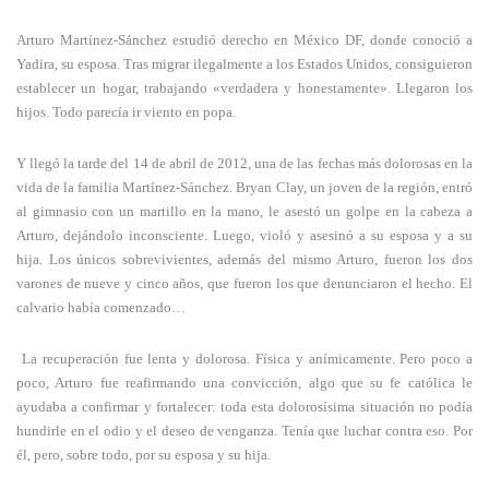
Arturo Martínez-Sánchez estudió derecho en México DF, donde conoció a
Yadira, su esposa. Tras migrar ilegalmente a los Estados Unidos, consiguieron
establecer un hogar, trabajando «verdadera y honestamente». Llegaron los
hijos. Todo parecía ir viento en popa.
Y llegó la tarde del 14 de abril de 2012, una de las fechas más dolorosas en la
vida de la familia Martínez-Sánchez. Bryan Clay, un joven de la región, entró
al gimnasio con un martillo en la mano, le asestó un golpe en la cabeza a
Arturo, dejándolo inconsciente. Luego, violó y asesinó a su esposa y a su
hija. Los únicos sobrevivientes, además del mismo Arturo, fueron los dos
varones de nueve y cinco años, que fueron los que denunciaron el hecho. El
calvario había comenzado…
La recuperación fue lenta y dolorosa. Física y anímicamente. Pero poco a
poco, Arturo fue reafirmando una convicción, algo que su fe católica le
ayudaba a confirmar y fortalecer: toda esta dolorosísima situación no podía
hundirle en el odio y el deseo de venganza. Tenía que luchar contra eso. Por
él, pero, sobre todo, por su esposa y su hija.