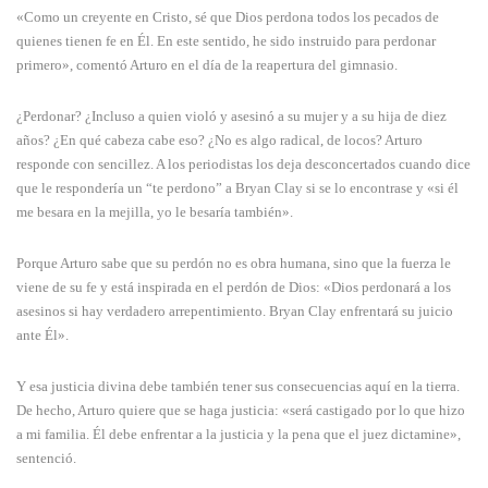
«Como un creyente en Cristo, sé que Dios perdona todos los pecados de
quienes tienen fe en Él. En este sentido, he sido instruido para perdonar
primero», comentó Arturo en el día de la reapertura del gimnasio.
¿Perdonar? ¿Incluso a quien violó y asesinó a su mujer y a su hija de diez
años? ¿En qué cabeza cabe eso? ¿No es algo radical, de locos? Arturo
responde con sencillez. A los periodistas los deja desconcertados cuando dice
que le respondería un “te perdono” a Bryan Clay si se lo encontrase y «si él
me besara en la mejilla, yo le besaría también».
Porque Arturo sabe que su perdón no es obra humana, sino que la fuerza le
viene de su fe y está inspirada en el perdón de Dios: «Dios perdonará a los
asesinos si hay verdadero arrepentimiento. Bryan Clay enfrentará su juicio
ante Él».
Y esa justicia divina debe también tener sus consecuencias aquí en la tierra.
De hecho, Arturo quiere que se haga justicia: «será castigado por lo que hizo
a mi familia. Él debe enfrentar a la justicia y la pena que el juez dictamine»,
sentenció.