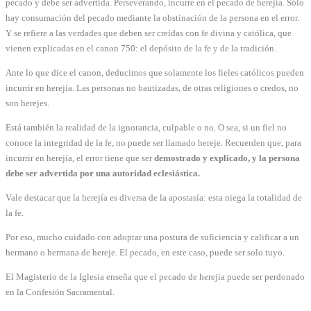
pecado y debe ser advertida. Perseverando, incurre en el pecado de herejía. Sólo
hay consumación del pecado mediante la obstinación de la persona en el error.
Y se refiere a las verdades que deben ser creídas con fe divina y católica, que
vienen explicadas en el canon 750: el depósito de la fe y de la tradición.
Ante lo que dice el canon, deducimos que solamente los fieles católicos pueden
incurrir en herejía. Las personas no bautizadas, de otras religiones o credos, no
son herejes.
Está también la realidad de la ignorancia, culpable o no. O sea, si un fiel no
conoce la integridad de la fe, no puede ser llamado hereje. Recuerden que, para
incurrir en herejía, el error tiene que ser
demostrado y explicado, y la persona
debe ser advertida por una autoridad eclesiástica.
Vale destacar que la herejía es diversa de la apostasía: esta niega la totalidad de
la fe.
Por eso, mucho cuidado con adoptar una postura de suficiencia y calificar a un
hermano o hermana de hereje. El pecado, en este caso, puede ser solo tuyo.
El Magisterio de la Iglesia enseña que el pecado de herejía puede ser perdonado
en la Confesión Sacramental.