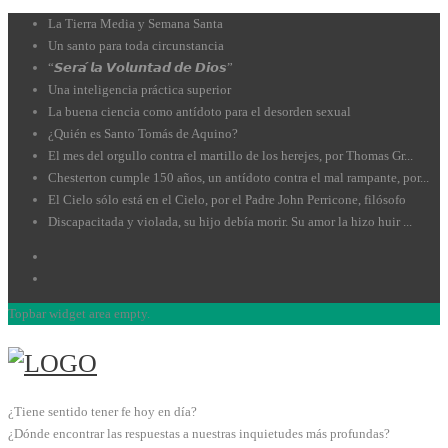
La Tierra Media y Semana Santa
Un santo para toda circunstancia
“𝙎𝙚𝙧𝙖́ 𝙡𝙖 𝙑𝙤𝙡𝙪𝙣𝙩𝙖𝙙 𝙙𝙚 𝘿𝙞𝙤𝙨”
Una inteligencia práctica superior
La buena ciencia como antídoto para el desorden sexual
¿Quién es Santo Tomás de Aquino?
El mes del orgullo contra el martillo de los herejes, por Thomas Gr...
Chesterton cumple 150 años, un antídoto contra el mal rampante, por...
El Cielo sólo está en el Cielo, por el Padre John Perricone, filósofo
Discapacitada y violada, su hijo debía morir. Su amor la hizo huir ...
Topbar widget area empty.
¿Tiene sentido tener fe hoy en día?
¿Dónde encontrar las respuestas a nuestras inquietudes más profundas?