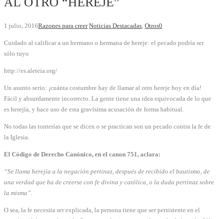
AL OTRO “HEREJE”
1 julio, 2016
Razones para creer
Noticias Destacadas
,
Otros
0
Cuidado al calificar a un hermano o hermana de hereje: el pecado podría ser
sólo tuyo
http://es.aleteia.org/
Un asunto serio: ¡cuánta costumbre hay de llamar al otro hereje hoy en día!
Fácil y absurdamente incorrecto. La gente tiene una idea equivocada de lo que
es herejía, y hace uso de esta gravísima acusación de forma habitual.
No todas las tonterías que se dicen o se practican son un pecado contra la fe de
la Iglesia.
El Código de Derecho Canónico, en el canon 751, aclara:
“Se llama herejía a la negación pertinaz, después de recibido el bautismo, de
una verdad que ha de creerse con fe divina y católica, o la duda pertinaz sobre
la misma”.
O sea, la fe necesita ser explicada, la persona tiene que ser persistente en el