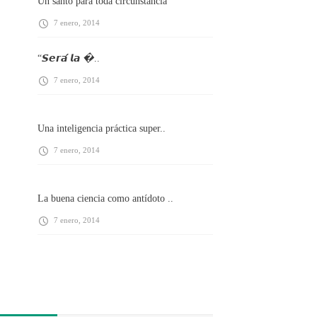
Un santo para toda circunstancia
7 enero, 2014
“𝙎𝙚𝙧𝙖́ 𝙡𝙖 �..
7 enero, 2014
Una inteligencia práctica super..
7 enero, 2014
La buena ciencia como antídoto ..
7 enero, 2014