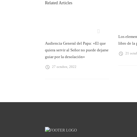
Related Articles
Los element
Audiencia General del Papa: «El que
libro de la
quiera servir al Señor no puede dejarse
21 octu
guiar por la desolación»
27 octubre, 2022