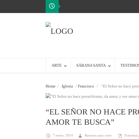
ARTE
SÁBANA SANTA
TESTIMO
Home
/
Iglesia
/
Francisco
/
“El Señor no hace pros
“EL SEÑOR NO HACE PR
AMOR TE BUSCA”
7 enero, 2014
Razones para creer
Francisco