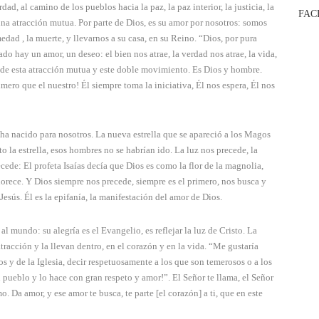
ad, al camino de los pueblos hacia la paz, la paz interior, la justicia, la
FAC
na atracción mutua. Por parte de Dios, es su amor por nosotros: somos
medad , la muerte, y llevarnos a su casa, en su Reino. “Dios, por pura
ado hay un amor, un deseo: el bien nos atrae, la verdad nos atrae, la vida,
o de esta atracción mutua y este doble movimiento. Es Dios y hombre.
imero que el nuestro! Él siempre toma la iniciativa, Él nos espera, Él nos
ha nacido para nosotros. La nueva estrella que se apareció a los Magos
to la estrella, esos hombres no se habrían ido. La luz nos precede, la
cede: El profeta Isaías decía que Dios es como la flor de la magnolia,
lorece. Y Dios siempre nos precede, siempre es el primero, nos busca y
Jesús. Él es la epifanía, la manifestación del amor de Dios.
l mundo: su alegría es el Evangelio, es reflejar la luz de Cristo. La
tracción y la llevan dentro, en el corazón y en la vida. “Me gustaría
os y de la Iglesia, decir respetuosamente a los que son temerosos o a los
u pueblo y lo hace con gran respeto y amor!”. El Señor te llama, el Señor
o. Da amor, y ese amor te busca, te parte [el corazón] a ti, que en este