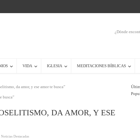
¿Dónde encontr
NIOS
VIDA
IGLESIA
MEDITACIONES BÍBLICAS
elitismo, da amor, y ese amor te busca”
Últi
Popu
OSELITISMO, DA AMOR, Y ESE
,
Noticias Destacadas