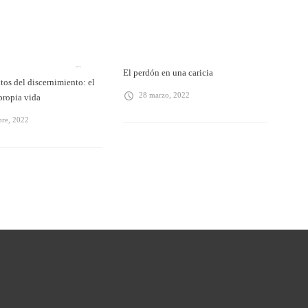
El perdón en una caricia
os del discernimiento: el
28 marzo, 2022
 propia vida
bre, 2022