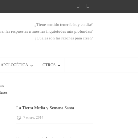
¿Tiene sentido tener fe hoy en día?
ar las respuestas a nuestras inquietudes más profundas?
¿Cuáles son las razones para creer?
APOLOGÉTICA
OTROS
mas
lares
La Tierra Media y Semana Santa
7 enero, 2014