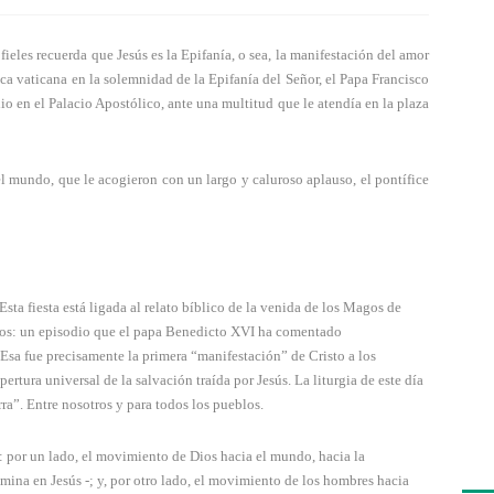
eles recuerda que Jesús es la Epifaní­a, o sea, la manifestación del amor
lica vaticana en la solemnidad de la Epifanía del Señor, el Papa Francisco
io en el Palacio Apostólico, ante una multitud que le atendía en la plaza
el mundo, que le acogieron con un largo y caluroso aplauso, el pontífice
sta fiesta está ligada al relato bíblico de la venida de los Magos de
díos: un episodio que el papa Benedicto XVI ha comentado
 Esa fue precisamente la primera “manifestación” de Cristo a los
pertura universal de la salvación traída por Jesús. La liturgia de este día
erra”. Entre nosotros y para todos los pueblos.
: por un lado, el movimiento de Dios hacia el mundo, hacia la
lmina en Jesús -; y, por otro lado, el movimiento de los hombres hacia