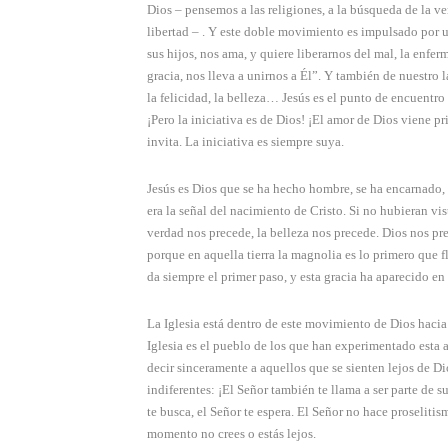
Dios – pensemos a las religiones, a la búsqueda de la verd
libertad – . Y este doble movimiento es impulsado por u
sus hijos, nos ama, y quiere liberarnos del mal, la enfer
gracia, nos lleva a unirnos a Él”. Y también de nuestro l
la felicidad, la belleza… Jesús es el punto de encuentr
¡Pero la iniciativa es de Dios! ¡El amor de Dios viene pr
invita. La iniciativa es siempre suya.
Jesús es Dios que se ha hecho hombre, se ha encarnado, 
era la señal del nacimiento de Cristo. Si no hubieran vis
verdad nos precede, la belleza nos precede. Dios nos pre
porque en aquella tierra la magnolia es lo primero que f
da siempre el primer paso, y esta gracia ha aparecido en 
La Iglesia está dentro de este movimiento de Dios hacia a
Iglesia es el pueblo de los que han experimentado esta a
decir sinceramente a aquellos que se sienten lejos de Di
indiferentes: ¡El Señor también te llama a ser parte de s
te busca, el Señor te espera. El Señor no hace proselitism
momento no crees o estás lejos.