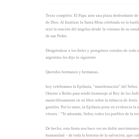
Texto completo. El Papa ante una plaza desbordante de fi
de Dios. Al finalizar la Santa Misa celebrada en la basí
rezó la oración del ángelus desde la ventana de su estud
de san Pedro.
Dirigiéndose a los fieles y peregrinos venidos de todo 
argentino les dijo lo siguiente.
Queridos hermanos y hermanas,
hoy celebramos la Epifanía, “manifestación” del Señor. E
Oriente a Belén para rendir homenaje al Rey de los Ju
maravillosamente en su libro sobre la infancia de Jesús.
gentiles. Por lo tanto, la Epifanía pone en evidencia la a
vítores : “Te adorarán, Señor, todos los pueblos de la ti
De hecho, esta fiesta nos hace ver un doble movimiento
humanidad – de toda la historia de la salvación, que cu