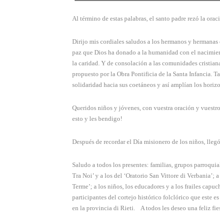
Al término de estas palabras, el santo padre rezó la orac
Dirijo mis cordiales saludos a los hermanos y hermanas 
paz que Dios ha donado a la humanidad con el nacimiento
la caridad. Y de consolación a las comunidades cristiana
propuesto por la Obra Pontificia de la Santa Infancia. T
solidaridad hacia sus coetáneos y así amplían los horizo
Queridos niños y jóvenes, con vuestra oración y vuestro
esto y les bendigo!
Después de recordar el Día misionero de los niños, llegó
Saludo a todos los presentes: familias, grupos parroqui
Tra Noi’ y a los del ‘Oratorio San Vittore di Verbania’;
Terme’; a los niños, los educadores y a los frailes capu
participantes del cortejo histórico folclórico que este 
en la provincia di Rieti. A todos les deseo una feliz fie