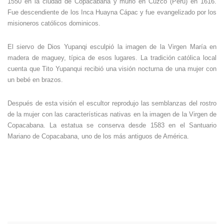
1550 en la ciudad de Copacabana y murió en Cuzco (Perú) en 1616.
Fue descendiente de los Inca Huayna Cápac y fue evangelizado por los
misioneros católicos dominicos.
El siervo de Dios Yupanqi esculpió la imagen de la Virgen María en
madera de maguey, típica de esos lugares. La tradición católica local
cuenta que Tito Yupanqui recibió una visión nocturna de una mujer con
un bebé en brazos.
Después de esta visión el escultor reprodujo las semblanzas del rostro
de la mujer con las características nativas en la imagen de la Virgen de
Copacabana. La estatua se conserva desde 1583 en el Santuario
Mariano de Copacabana, uno de los más antiguos de América.