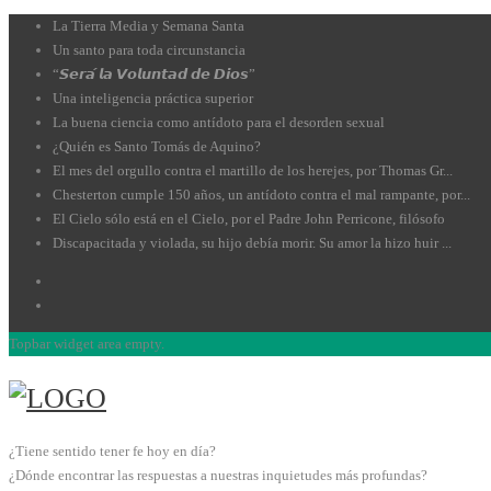
La Tierra Media y Semana Santa
Un santo para toda circunstancia
“𝙎𝙚𝙧𝙖́ 𝙡𝙖 𝙑𝙤𝙡𝙪𝙣𝙩𝙖𝙙 𝙙𝙚 𝘿𝙞𝙤𝙨”
Una inteligencia práctica superior
La buena ciencia como antídoto para el desorden sexual
¿Quién es Santo Tomás de Aquino?
El mes del orgullo contra el martillo de los herejes, por Thomas Gr...
Chesterton cumple 150 años, un antídoto contra el mal rampante, por...
El Cielo sólo está en el Cielo, por el Padre John Perricone, filósofo
Discapacitada y violada, su hijo debía morir. Su amor la hizo huir ...
Topbar widget area empty.
¿Tiene sentido tener fe hoy en día?
¿Dónde encontrar las respuestas a nuestras inquietudes más profundas?