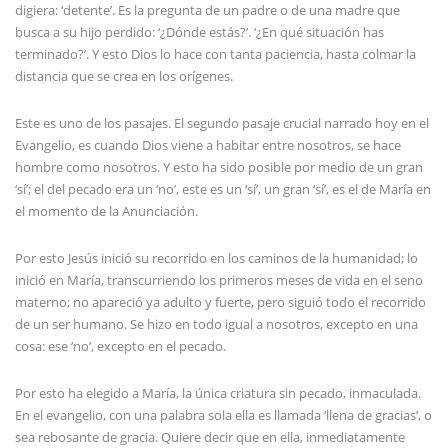
digiera: ‘detente’. Es la pregunta de un padre o de una madre que
busca a su hijo perdido: ‘¿Dónde estás?’. ‘¿En qué situación has
terminado?’. Y esto Dios lo hace con tanta paciencia, hasta colmar la
distancia que se crea en los orígenes.
Este es uno de los pasajes. El segundo pasaje crucial narrado hoy en el
Evangelio, es cuando Dios viene a habitar entre nosotros, se hace
hombre como nosotros. Y esto ha sido posible por medio de un gran
‘sí’; el del pecado era un ‘no’, este es un ‘sí’, un gran ‘sí’, es el de María en
el momento de la Anunciación.
Por esto Jesús inició su recorrido en los caminos de la humanidad; lo
inició en María, transcurriendo los primeros meses de vida en el seno
materno; no apareció ya adulto y fuerte, pero siguió todo el recorrido
de un ser humano. Se hizo en todo igual a nosotros, excepto en una
cosa: ese ‘no’, excepto en el pecado.
Por esto ha elegido a María, la única criatura sin pecado, inmaculada.
En el evangelio, con una palabra sola ella es llamada ‘llena de gracias’, o
sea rebosante de gracia. Quiere decir que en ella, inmediatamente