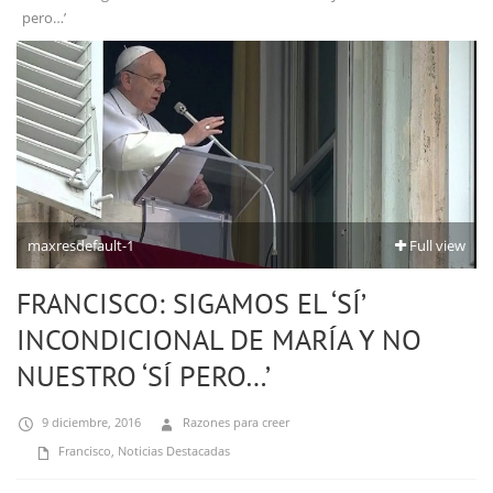
pero…’
maxresdefault-1
Full view
FRANCISCO: SIGAMOS EL ‘SÍ’
INCONDICIONAL DE MARÍA Y NO
NUESTRO ‘SÍ PERO…’
9 diciembre, 2016
Razones para creer
Francisco
,
Noticias Destacadas