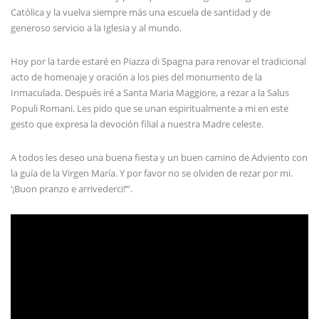
Católica y la vuelva siempre más una escuela de santidad y de
generoso servicio a la Iglesia y al mundo.
Hoy por la tarde estaré en Piazza di Spagna para renovar el tradicional
acto de homenaje y oración a los pies del monumento de la
Inmaculada. Después iré a Santa Maria Maggiore, a rezar a la Salus
Populi Romani. Les pido que se unan espiritualmente a mi en este
gesto que expresa la devoción filial a nuestra Madre celeste.
A todos les deseo una buena fiesta y un buen camino de Adviento con
la guía de la Virgen María. Y por favor no se olviden de rezar por mi.
‘¡Buon pranzo e arrivederci!’”.