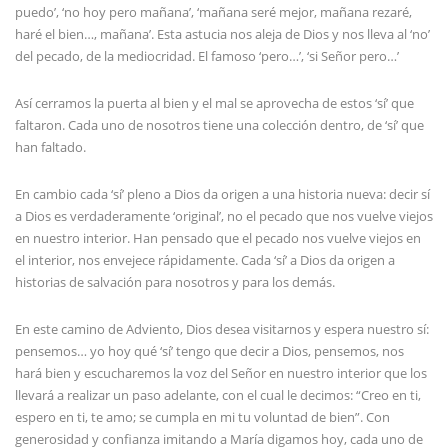
puedo’, ‘no hoy pero mañana’, ‘mañana seré mejor, mañana rezaré,
haré el bien…, mañana’. Esta astucia nos aleja de Dios y nos lleva al ‘no’
del pecado, de la mediocridad. El famoso ‘pero…’, ‘si Señor pero…’
Así cerramos la puerta al bien y el mal se aprovecha de estos ‘sí’ que
faltaron. Cada uno de nosotros tiene una colección dentro, de ‘sí’ que
han faltado.
En cambio cada ‘sí’ pleno a Dios da origen a una historia nueva: decir sí
a Dios es verdaderamente ‘original’, no el pecado que nos vuelve viejos
en nuestro interior. Han pensado que el pecado nos vuelve viejos en
el interior, nos envejece rápidamente. Cada ‘sí’ a Dios da origen a
historias de salvación para nosotros y para los demás.
En este camino de Adviento, Dios desea visitarnos y espera nuestro sí:
pensemos… yo hoy qué ‘sí’ tengo que decir a Dios, pensemos, nos
hará bien y escucharemos la voz del Señor en nuestro interior que los
llevará a realizar un paso adelante, con el cual le decimos: “Creo en ti,
espero en ti, te amo; se cumpla en mi tu voluntad de bien”. Con
generosidad y confianza imitando a María digamos hoy, cada uno de