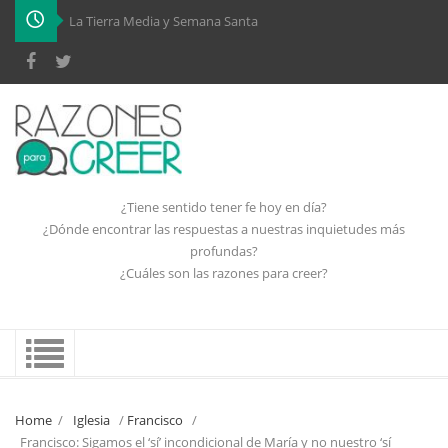
-
¿Tiene sentido tener fe hoy en día?
¿Dónde encontrar las respuestas a nuestras inquietudes más
profundas?
¿Cuáles son las razones para creer?
Home
/
Iglesia
/
Francisco
/
Francisco: Sigamos el ‘sí’ incondicional de María y no nuestro ‘sí