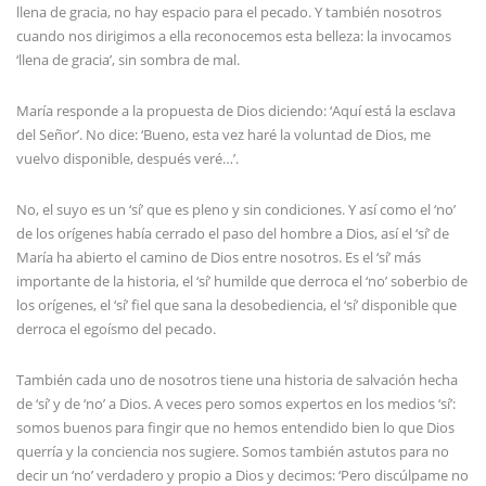
llena de gracia, no hay espacio para el pecado. Y también nosotros
cuando nos dirigimos a ella reconocemos esta belleza: la invocamos
‘llena de gracia’, sin sombra de mal.
María responde a la propuesta de Dios diciendo: ‘Aquí está la esclava
del Señor’. No dice: ‘Bueno, esta vez haré la voluntad de Dios, me
vuelvo disponible, después veré…’.
No, el suyo es un ‘sí’ que es pleno y sin condiciones. Y así como el ‘no’
de los orígenes había cerrado el paso del hombre a Dios, así el ‘sí’ de
María ha abierto el camino de Dios entre nosotros. Es el ‘sí’ más
importante de la historia, el ‘sí’ humilde que derroca el ‘no’ soberbio de
los orígenes, el ‘sí’ fiel que sana la desobediencia, el ‘sí’ disponible que
derroca el egoísmo del pecado.
También cada uno de nosotros tiene una historia de salvación hecha
de ‘sí’ y de ‘no’ a Dios. A veces pero somos expertos en los medios ‘sí’:
somos buenos para fingir que no hemos entendido bien lo que Dios
querría y la conciencia nos sugiere. Somos también astutos para no
decir un ‘no’ verdadero y propio a Dios y decimos: ‘Pero discúlpame no