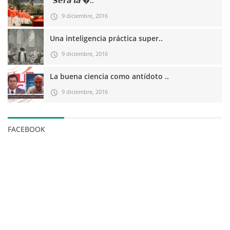
“𝙎𝙚𝙧𝙖́ 𝙡𝙖 �..
9 diciembre, 2016
Una inteligencia práctica super..
9 diciembre, 2016
La buena ciencia como antídoto ..
9 diciembre, 2016
FACEBOOK